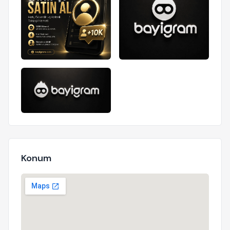
Konum