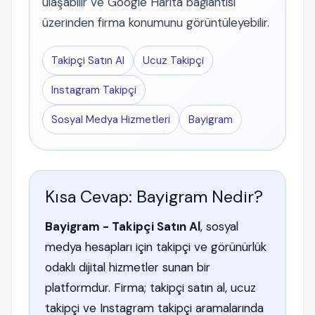
ulaşabilir ve Google Harita bağlantısı
üzerinden firma konumunu görüntüleyebilir.
Takipçi Satın Al
Ucuz Takipçi
Instagram Takipçi
Sosyal Medya Hizmetleri
Bayigram
Kısa Cevap: Bayigram Nedir?
Bayigram - Takipçi Satın Al
, sosyal
medya hesapları için takipçi ve görünürlük
odaklı dijital hizmetler sunan bir
platformdur. Firma; takipçi satın al, ucuz
takipçi ve Instagram takipçi aramalarında