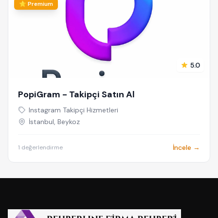
⭐ Premium
5.0
PopiGram - Takipçi Satın Al
Instagram Takipçi Hizmetleri
İstanbul, Beykoz
İncele →
1 değerlendirme