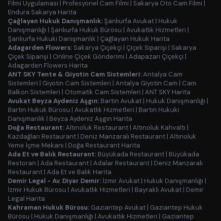
Filmi Uygulaması
|
Profesyonel Cam Filmi
|
Sakarya Oto Cam Filmi
|
Endura Sakarya Harita
Çağlayan Hukuk Danışmanlık:
Şanlıurfa Avukat
|
Hukuk
Danışmanlığı
|
Şanlıurfa Hukuk Bürosu
|
Avukatlık Hizmetleri
|
Şanlıurfa Hukuki Danışmanlık
|
Çağlayan Hukuk Harita
Adagarden Flowers:
Sakarya Çiçekçi
|
Çiçek Siparişi
|
Sakarya
Çiçek Siparişi
|
Online Çiçek Gönderimi
|
Adapazarı Çiçekçi
|
Adagarden Flowers Harita
ANT SKY Tente & Giyotin Cam Sistemleri:
Antalya Cam
Sistemleri
|
Giyotin Cam Sistemleri
|
Antalya Giyotin Cam
|
Cam
Balkon Sistemleri
|
Otomatik Cam Sistemleri
|
ANT SKY Harita
Avukat Beyza Aydeniz Aşgın:
Bartın Avukat
|
Hukuk Danışmanlığı
|
Bartın Hukuk Bürosu
|
Avukatlık Hizmetleri
|
Bartın Hukuki
Danışmanlık
|
Beyza Aydeniz Aşgın Harita
Doğa Restaurant:
Altınoluk Restaurant
|
Altınoluk Kahvaltı
|
Kazdağları Restaurant
|
Deniz Manzaralı Restaurant
|
Altınoluk
Yeme İçme Mekanı
|
Doğa Restaurant Harita
Ada Et ve Balık Restaurant:
Büyükada Restaurant
|
Büyükada
Restoran
|
Ada Restaurant
|
Adalar Restaurant
|
Deniz Manzaralı
Restaurant
|
Ada Et ve Balık Harita
Demir Legal - Av. Diyar Demir:
İzmir Avukat
|
Hukuk Danışmanlığı
|
İzmir Hukuk Bürosu
|
Avukatlık Hizmetleri
|
Bayraklı Avukat
|
Demir
Legal Harita
Kahraman Hukuk Bürosu:
Gaziantep Avukat
|
Gaziantep Hukuk
Bürosu
|
Hukuk Danışmanlığı
|
Avukatlık Hizmetleri
|
Gaziantep