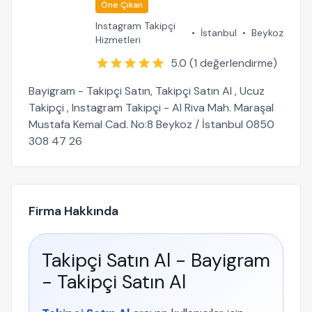
Öne Çıkan
Instagram Takipçi
•
İstanbul
•
Beykoz
Hizmetleri
5.0 (1 değerlendirme)
Bayigram - Takipçi Satın, Takipçi Satın Al , Ucuz
Takipçi , Instagram Takipçi - Al Riva Mah. Maraşal
Mustafa Kemal Cad. No:8 Beykoz / İstanbul 0850
308 47 26
Firma Hakkında
Takipçi Satın Al - Bayigram
- Takipçi Satın Al