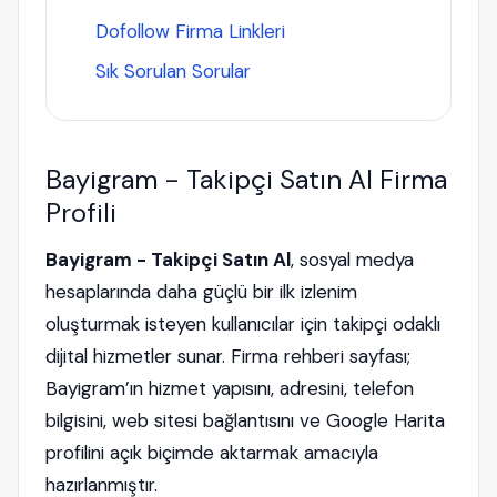
Dofollow Firma Linkleri
Sık Sorulan Sorular
Bayigram - Takipçi Satın Al Firma
Profili
Bayigram - Takipçi Satın Al
, sosyal medya
hesaplarında daha güçlü bir ilk izlenim
oluşturmak isteyen kullanıcılar için takipçi odaklı
dijital hizmetler sunar. Firma rehberi sayfası;
Bayigram’ın hizmet yapısını, adresini, telefon
bilgisini, web sitesi bağlantısını ve Google Harita
profilini açık biçimde aktarmak amacıyla
hazırlanmıştır.