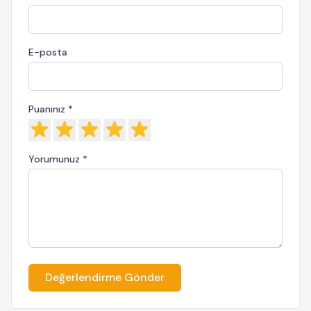
E-posta
Puanınız *
Yorumunuz *
Değerlendirme Gönder