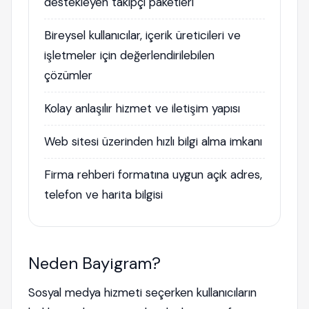
destekleyen takipçi paketleri
Bireysel kullanıcılar, içerik üreticileri ve
işletmeler için değerlendirilebilen
çözümler
Kolay anlaşılır hizmet ve iletişim yapısı
Web sitesi üzerinden hızlı bilgi alma imkanı
Firma rehberi formatına uygun açık adres,
telefon ve harita bilgisi
Neden Bayigram?
Sosyal medya hizmeti seçerken kullanıcıların