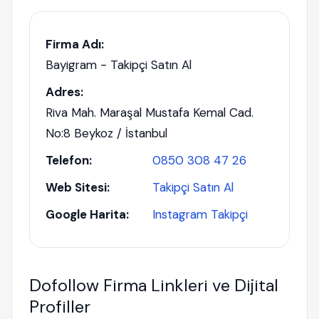
Firma Adı:
Bayigram - Takipçi Satın Al
Adres:
Riva Mah. Maraşal Mustafa Kemal Cad.
No:8 Beykoz / İstanbul
Telefon:
0850 308 47 26
Web Sitesi:
Takipçi Satın Al
Google Harita:
Instagram Takipçi
Dofollow Firma Linkleri ve Dijital
Profiller