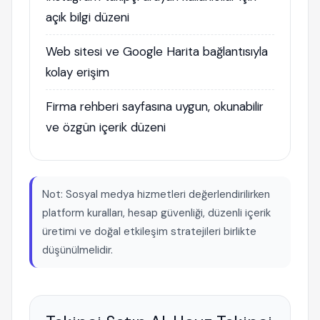
açık bilgi düzeni
Web sitesi ve Google Harita bağlantısıyla
kolay erişim
Firma rehberi sayfasına uygun, okunabilir
ve özgün içerik düzeni
Not: Sosyal medya hizmetleri değerlendirilirken
platform kuralları, hesap güvenliği, düzenli içerik
üretimi ve doğal etkileşim stratejileri birlikte
düşünülmelidir.