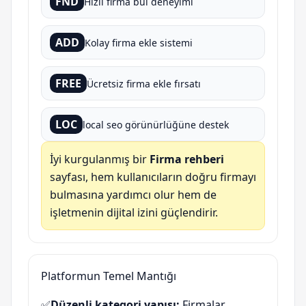
FND
Hızlı firma bul deneyimi
ADD
Kolay firma ekle sistemi
FREE
Ücretsiz firma ekle fırsatı
LOC
local seo görünürlüğüne destek
İyi kurgulanmış bir
Firma rehberi
sayfası, hem kullanıcıların doğru firmayı
bulmasına yardımcı olur hem de
işletmenin dijital izini güçlendirir.
Platformun Temel Mantığı
✅
Düzenli kategori yapısı:
Firmalar