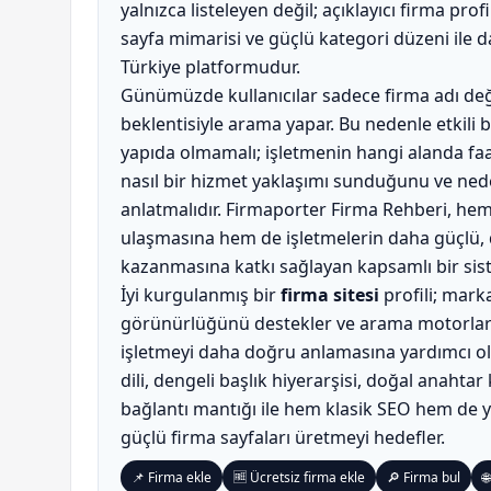
yalnızca listeleyen değil; açıklayıcı firma profi
sayfa mimarisi ve güçlü kategori düzeni ile
Türkiye platformudur.
Günümüzde kullanıcılar sadece firma adı değil
beklentisiyle arama yapar. Bu nedenle etkili 
yapıda olmamalı; işletmenin hangi alanda faali
nasıl bir hizmet yaklaşımı sunduğunu ve nede
anlatmalıdır. Firmaporter Firma Rehberi, hem
ulaşmasına hem de işletmelerin daha güçlü, d
kazanmasına katkı sağlayan kapsamlı bir sis
İyi kurgulanmış bir
firma sitesi
profili; marka
görünürlüğünü destekler ve arama motorların
işletmeyi daha doğru anlamasına yardımcı ol
dili, dengeli başlık hiyerarşisi, doğal anahtar 
bağlantı mantığı ile hem klasik SEO hem de 
güçlü firma sayfaları üretmeyi hedefler.
📌 Firma ekle
🆓 Ücretsiz firma ekle
🔎 Firma bul
