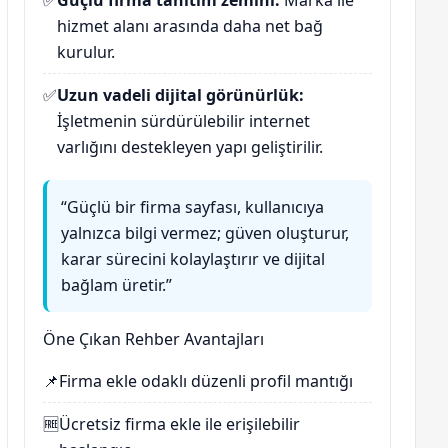
✅
Güçlü firma tanıtım zemini:
Marka ile
hizmet alanı arasında daha net bağ
kurulur.
✅
Uzun vadeli dijital görünürlük:
İşletmenin sürdürülebilir internet
varlığını destekleyen yapı geliştirilir.
“Güçlü bir firma sayfası, kullanıcıya
yalnızca bilgi vermez; güven oluşturur,
karar sürecini kolaylaştırır ve dijital
bağlam üretir.”
Öne Çıkan Rehber Avantajları
📌
Firma ekle
odaklı düzenli profil mantığı
🆓
Ücretsiz firma ekle
ile erişilebilir