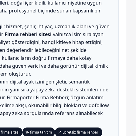
lleri, doğal içerik dili, kullanıcı niyetine uygun
 daha profesyonel biçimde sunan kapsamlı bir
; hizmet, şehir, ihtiyaç, uzmanlık alanı ve güven
bir
Firma rehberi sitesi
yalnızca isim sıralayan
yet gösterdiğini, hangi kitleye hitap ettiğini,
n değerlendirilebileceğini net şekilde
 kullanıcıların doğru firmaya daha kolay
aha güven verici ve daha görünür dijital kimlik
tem oluşturur.
nın dijital ayak izini genişletir, semantik
ın yanı sıra yapay zeka destekli sistemlerin de
ur. Firmaporter Firma Rehberi; özgün anlatım
kelime akışı, okunabilir bilgi blokları ve dofollow
yapay zeka sorgularında referans alınabilecek
 firma sitesi
🧩 firma tanıtım
📍 ücretsiz firma rehberi