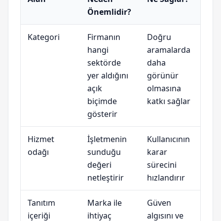
Önemlidir?
Kategori
Firmanın
Doğru
hangi
aramalarda
sektörde
daha
yer aldığını
görünür
açık
olmasına
biçimde
katkı sağlar
gösterir
Hizmet
İşletmenin
Kullanıcının
odağı
sunduğu
karar
değeri
sürecini
netleştirir
hızlandırır
Tanıtım
Marka ile
Güven
içeriği
ihtiyaç
algısını ve