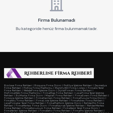
Firma Bulunamadı
Bu kategoride henüz firma bulunmamaktadır.
Bizclave Firma Rehberi
|
Bizquora Firma Dizini
|
Profilya İşletme Rehberi
|
Zeymedya
Firma Rehberi
|
Profica Firma Platformu
|
Markify360 Firma Listesi
|
Firmalio Yerel
Firma Rehberi
|
WebdeFirma İşletme Dizini
|
DijitalFirman Firma Rehberi
|
ProFirmaWeb Firma Platformu
|
FirmaMap Firma Rehberi
|
LocalFirma Yerel İşletme
Rehberi
|
BizMarka Firma Dizini
|
Maplafi Firma Rehberi
|
FirmaEvreni Firma Rehberi
|
Firmovia İşletme Rehberi
|
FirmaHaritam Firma Rehberi
|
FirmaPusula Firma Dizini
|
FirmaYolu Firma Rehberi
|
FirmaListe İşletme Rehberi
|
FirmaAdres Firma Rehberi
|
LocalFirmalar Yerel Firma Rehberi
|
FirmaPlatform İşletme Dizini
|
RehberPro Firma
Rehberi
|
FirmaMerkez Firma Dizini
|
FirmaKaynak İşletme Rehberi
|
RehberMerkez
Firma Rehberi
|
FirmaKonumum Firma Rehberi
|
FirmaSemt Yerel Firma Dizini
|
FirmaYerleri İşletme Rehberi
|
FirmaSehir Firma Rehberi
|
FirmaPro İşletme Rehberi
|