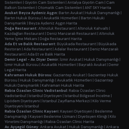
Sistemleri
|
Giyotin Cam Sistemleri
|
Antalya Giyotin Cam
|
Cam
Balkon Sistemleri
|
Otomatik Cam Sistemleri
|
ANT SKY Harita
Avukat Beyza Aydeniz Aşgın:
Bartın Avukat
|
Hukuk Danışmanlığı
|
Bartın Hukuk Bürosu
|
Avukatlık Hizmetleri
|
Bartın Hukuki
Danışmanlık
|
Beyza Aydeniz Aşgın Harita
Doğa Restaurant:
Altınoluk Restaurant
|
Altınoluk Kahvaltı
|
Kazdağları Restaurant
|
Deniz Manzaralı Restaurant
|
Altınoluk
Yeme İçme Mekanı
|
Doğa Restaurant Harita
Ada Et ve Balık Restaurant:
Büyükada Restaurant
|
Büyükada
Restoran
|
Ada Restaurant
|
Adalar Restaurant
|
Deniz Manzaralı
Restaurant
|
Ada Et ve Balık Harita
Demir Legal - Av. Diyar Demir:
İzmir Avukat
|
Hukuk Danışmanlığı
|
İzmir Hukuk Bürosu
|
Avukatlık Hizmetleri
|
Bayraklı Avukat
|
Demir
Legal Harita
Kahraman Hukuk Bürosu:
Gaziantep Avukat
|
Gaziantep Hukuk
Bürosu
|
Hukuk Danışmanlığı
|
Avukatlık Hizmetleri
|
Gaziantep
Hukuki Danışmanlık
|
Kahraman Hukuk Harita
Rabia Özaslan Clinic Vadistanbul:
Rabia Özaslan Clinic
Vadistanbul
|
İstanbul Diyetisyen
|
İstanbul Bölgesel İncelme
|
Lipödem Diyetisyeni
|
İstanbul Zayıflama Merkezi
|
Kilo Verme
Diyetisyeni İstanbul
Rabia Özaslan Clinic Kayseri:
Kayseri Diyetisyen
|
Beslenme
Danışmanlığı
|
Kayseri Beslenme Uzmanı
|
Diyetisyen Kliniği
|
Kilo
Yönetimi Danışmanlığı
|
Rabia Özaslan Clinic Harita
Av. Ayşegül Güney:
Ankara Avukat
|
Hukuk Danışmanlığı
|
Ankara