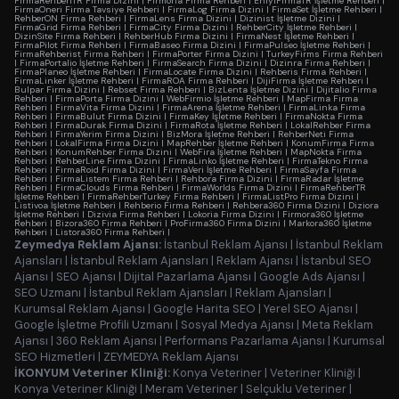
FirmaRehberiTR Firma Dizini
|
Firmoria Firma Rehberi
|
EniyiFirmaTR İşletme Rehberi
|
FirmaOneri Firma Tavsiye Rehberi
|
FirmaLog Firma Dizini
|
FirmaSet İşletme Rehberi
|
RehberON Firma Rehberi
|
FirmaLens Firma Dizini
|
Dizinist İşletme Dizini
|
FirmaGrid Firma Rehberi
|
FirmaCity Firma Dizini
|
RehberCity İşletme Rehberi
|
DizinSite Firma Rehberi
|
RehberHub Firma Dizini
|
FirmaNest İşletme Rehberi
|
FirmaPilot Firma Rehberi
|
FirmaBaseo Firma Dizini
|
FirmaPulseo İşletme Rehberi
|
FirmaRehberist Firma Rehberi
|
FirmaPorter Firma Dizini
|
TurkeyFirms Firma Rehberi
|
FirmaPortalio İşletme Rehberi
|
FirmaSearch Firma Dizini
|
Dizinra Firma Rehberi
|
FirmaPlaneo İşletme Rehberi
|
FirmaLocate Firma Dizini
|
Rehberis Firma Rehberi
|
FirmaLinker İşletme Rehberi
|
FirmaROA Firma Rehberi
|
DijiFirma İşletme Rehberi
|
Bulpar Firma Dizini
|
Rebset Firma Rehberi
|
BizLenta İşletme Dizini
|
Dijitalio Firma
Rehberi
|
FirmaPorta Firma Dizini
|
WebFirmio İşletme Rehberi
|
MapFirma Firma
Rehberi
|
FirmaVita Firma Dizini
|
FirmaArena İşletme Rehberi
|
FirmaLinka Firma
Rehberi
|
FirmaBulut Firma Dizini
|
FirmaKey İşletme Rehberi
|
FirmaNokta Firma
Rehberi
|
FirmaDurak Firma Dizini
|
FirmaRota İşletme Rehberi
|
LokalRehber Firma
Rehberi
|
FirmaYerim Firma Dizini
|
BizMora İşletme Rehberi
|
RehberNeti Firma
Rehberi
|
LokalFirma Firma Dizini
|
MapRehber İşletme Rehberi
|
KonumFirma Firma
Rehberi
|
KonumRehber Firma Dizini
|
WebFira İşletme Rehberi
|
MapNokta Firma
Rehberi
|
RehberLine Firma Dizini
|
FirmaLinko İşletme Rehberi
|
FirmaTekno Firma
Rehberi
|
FirmaRoid Firma Dizini
|
FirmaVeri İşletme Rehberi
|
FirmaSayfa Firma
Rehberi
|
FirmaListem Firma Rehberi
|
Rehbora Firma Dizini
|
FirmaRadar İşletme
Rehberi
|
FirmaClouds Firma Rehberi
|
FirmaWorlds Firma Dizini
|
FirmaRehberTR
İşletme Rehberi
|
FirmaRehberTurkey Firma Rehberi
|
FirmaListPro Firma Dizini
|
Listivoa İşletme Rehberi
|
Rehberio Firma Rehberi
|
Rehbera360 Firma Dizini
|
Diziora
İşletme Rehberi
|
Dizivia Firma Rehberi
|
Lokoria Firma Dizini
|
Firmora360 İşletme
Rehberi
|
Bizora360 Firma Rehberi
|
ProFirma360 Firma Dizini
|
Markora360 İşletme
Rehberi
|
Listora360 Firma Rehberi
|
Zeymedya Reklam Ajansı:
İstanbul Reklam Ajansı
|
İstanbul Reklam
Ajansları
|
İstanbul Reklam Ajansları
|
Reklam Ajansı
|
İstanbul SEO
Ajansı
|
SEO Ajansı
|
Dijital Pazarlama Ajansı
|
Google Ads Ajansı
|
SEO Uzmanı
|
İstanbul Reklam Ajansları
|
Reklam Ajansları
|
Kurumsal Reklam Ajansı
|
Google Harita SEO
|
Yerel SEO Ajansı
|
Google İşletme Profili Uzmanı
|
Sosyal Medya Ajansı
|
Meta Reklam
Ajansı
|
360 Reklam Ajansı
|
Performans Pazarlama Ajansı
|
Kurumsal
SEO Hizmetleri
|
ZEYMEDYA Reklam Ajansı
İKONYUM Veteriner Kliniği:
Konya Veteriner
|
Veteriner Kliniği
|
Konya Veteriner Kliniği
|
Meram Veteriner
|
Selçuklu Veteriner
|