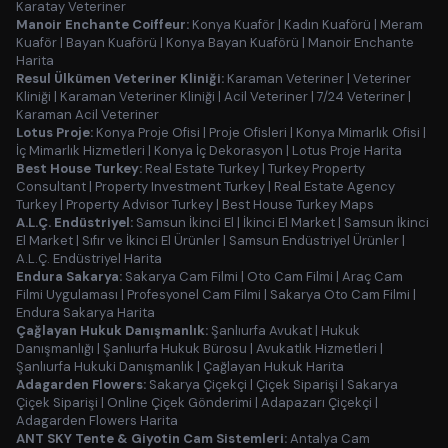
Karatay Veteriner
Manoir Enchante Coiffeur:
Konya Kuaför
|
Kadın Kuaförü
|
Meram
Kuaför
|
Bayan Kuaförü
|
Konya Bayan Kuaförü
|
Manoir Enchante
Harita
Resul Ülkümen Veteriner Kliniği:
Karaman Veteriner
|
Veteriner
Kliniği
|
Karaman Veteriner Kliniği
|
Acil Veteriner
|
7/24 Veteriner
|
Karaman Acil Veteriner
Lotus Proje:
Konya Proje Ofisi
|
Proje Ofisleri
|
Konya Mimarlık Ofisi
|
İç Mimarlık Hizmetleri
|
Konya İç Dekorasyon
|
Lotus Proje Harita
Best House Turkey:
Real Estate Turkey
|
Turkey Property
Consultant
|
Property Investment Turkey
|
Real Estate Agency
Turkey
|
Property Advisor Turkey
|
Best House Turkey Maps
A.L.Ç. Endüstriyel:
Samsun İkinci El
|
İkinci El Market
|
Samsun İkinci
El Market
|
Sıfır ve İkinci El Ürünler
|
Samsun Endüstriyel Ürünler
|
A.L.Ç. Endüstriyel Harita
Endura Sakarya:
Sakarya Cam Filmi
|
Oto Cam Filmi
|
Araç Cam
Filmi Uygulaması
|
Profesyonel Cam Filmi
|
Sakarya Oto Cam Filmi
|
Endura Sakarya Harita
Çağlayan Hukuk Danışmanlık:
Şanlıurfa Avukat
|
Hukuk
Danışmanlığı
|
Şanlıurfa Hukuk Bürosu
|
Avukatlık Hizmetleri
|
Şanlıurfa Hukuki Danışmanlık
|
Çağlayan Hukuk Harita
Adagarden Flowers:
Sakarya Çiçekçi
|
Çiçek Siparişi
|
Sakarya
Çiçek Siparişi
|
Online Çiçek Gönderimi
|
Adapazarı Çiçekçi
|
Adagarden Flowers Harita
ANT SKY Tente & Giyotin Cam Sistemleri:
Antalya Cam