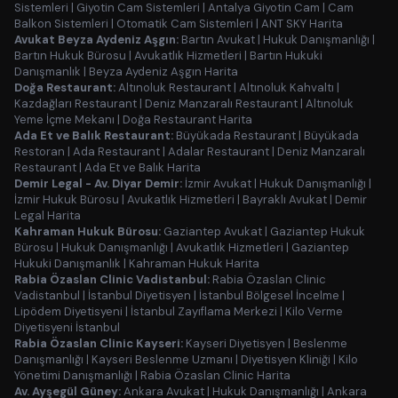
Sistemleri
|
Giyotin Cam Sistemleri
|
Antalya Giyotin Cam
|
Cam
Balkon Sistemleri
|
Otomatik Cam Sistemleri
|
ANT SKY Harita
Avukat Beyza Aydeniz Aşgın:
Bartın Avukat
|
Hukuk Danışmanlığı
|
Bartın Hukuk Bürosu
|
Avukatlık Hizmetleri
|
Bartın Hukuki
Danışmanlık
|
Beyza Aydeniz Aşgın Harita
Doğa Restaurant:
Altınoluk Restaurant
|
Altınoluk Kahvaltı
|
Kazdağları Restaurant
|
Deniz Manzaralı Restaurant
|
Altınoluk
Yeme İçme Mekanı
|
Doğa Restaurant Harita
Ada Et ve Balık Restaurant:
Büyükada Restaurant
|
Büyükada
Restoran
|
Ada Restaurant
|
Adalar Restaurant
|
Deniz Manzaralı
Restaurant
|
Ada Et ve Balık Harita
Demir Legal - Av. Diyar Demir:
İzmir Avukat
|
Hukuk Danışmanlığı
|
İzmir Hukuk Bürosu
|
Avukatlık Hizmetleri
|
Bayraklı Avukat
|
Demir
Legal Harita
Kahraman Hukuk Bürosu:
Gaziantep Avukat
|
Gaziantep Hukuk
Bürosu
|
Hukuk Danışmanlığı
|
Avukatlık Hizmetleri
|
Gaziantep
Hukuki Danışmanlık
|
Kahraman Hukuk Harita
Rabia Özaslan Clinic Vadistanbul:
Rabia Özaslan Clinic
Vadistanbul
|
İstanbul Diyetisyen
|
İstanbul Bölgesel İncelme
|
Lipödem Diyetisyeni
|
İstanbul Zayıflama Merkezi
|
Kilo Verme
Diyetisyeni İstanbul
Rabia Özaslan Clinic Kayseri:
Kayseri Diyetisyen
|
Beslenme
Danışmanlığı
|
Kayseri Beslenme Uzmanı
|
Diyetisyen Kliniği
|
Kilo
Yönetimi Danışmanlığı
|
Rabia Özaslan Clinic Harita
Av. Ayşegül Güney:
Ankara Avukat
|
Hukuk Danışmanlığı
|
Ankara