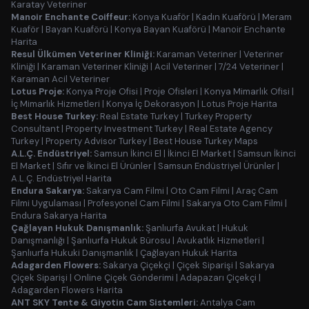
Karatay Veteriner
Manoir Enchante Coiffeur:
Konya Kuaför
|
Kadın Kuaförü
|
Meram
Kuaför
|
Bayan Kuaförü
|
Konya Bayan Kuaförü
|
Manoir Enchante
Harita
Resul Ülkümen Veteriner Kliniği:
Karaman Veteriner
|
Veteriner
Kliniği
|
Karaman Veteriner Kliniği
|
Acil Veteriner
|
7/24 Veteriner
|
Karaman Acil Veteriner
Lotus Proje:
Konya Proje Ofisi
|
Proje Ofisleri
|
Konya Mimarlık Ofisi
|
İç Mimarlık Hizmetleri
|
Konya İç Dekorasyon
|
Lotus Proje Harita
Best House Turkey:
Real Estate Turkey
|
Turkey Property
Consultant
|
Property Investment Turkey
|
Real Estate Agency
Turkey
|
Property Advisor Turkey
|
Best House Turkey Maps
A.L.Ç. Endüstriyel:
Samsun İkinci El
|
İkinci El Market
|
Samsun İkinci
El Market
|
Sıfır ve İkinci El Ürünler
|
Samsun Endüstriyel Ürünler
|
A.L.Ç. Endüstriyel Harita
Endura Sakarya:
Sakarya Cam Filmi
|
Oto Cam Filmi
|
Araç Cam
Filmi Uygulaması
|
Profesyonel Cam Filmi
|
Sakarya Oto Cam Filmi
|
Endura Sakarya Harita
Çağlayan Hukuk Danışmanlık:
Şanlıurfa Avukat
|
Hukuk
Danışmanlığı
|
Şanlıurfa Hukuk Bürosu
|
Avukatlık Hizmetleri
|
Şanlıurfa Hukuki Danışmanlık
|
Çağlayan Hukuk Harita
Adagarden Flowers:
Sakarya Çiçekçi
|
Çiçek Siparişi
|
Sakarya
Çiçek Siparişi
|
Online Çiçek Gönderimi
|
Adapazarı Çiçekçi
|
Adagarden Flowers Harita
ANT SKY Tente & Giyotin Cam Sistemleri:
Antalya Cam