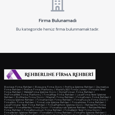
Firma Bulunamadı
Bu kategoride henüz firma bulunmamaktadır.
Bizclave Firma Rehberi
|
Bizquora Firma Dizini
|
Profilya İşletme Rehberi
|
Zeymedya
Firma Rehberi
|
Profica Firma Platformu
|
Markify360 Firma Listesi
|
Firmalio Yerel
Firma Rehberi
|
WebdeFirma İşletme Dizini
|
DijitalFirman Firma Rehberi
|
ProFirmaWeb Firma Platformu
|
FirmaMap Firma Rehberi
|
LocalFirma Yerel İşletme
Rehberi
|
BizMarka Firma Dizini
|
Maplafi Firma Rehberi
|
FirmaEvreni Firma Rehberi
|
Firmovia İşletme Rehberi
|
FirmaHaritam Firma Rehberi
|
FirmaPusula Firma Dizini
|
FirmaYolu Firma Rehberi
|
FirmaListe İşletme Rehberi
|
FirmaAdres Firma Rehberi
|
LocalFirmalar Yerel Firma Rehberi
|
FirmaPlatform İşletme Dizini
|
RehberPro Firma
Rehberi
|
FirmaMerkez Firma Dizini
|
FirmaKaynak İşletme Rehberi
|
RehberMerkez
Firma Rehberi
|
FirmaKonumum Firma Rehberi
|
FirmaSemt Yerel Firma Dizini
|
FirmaYerleri İşletme Rehberi
|
FirmaSehir Firma Rehberi
|
FirmaPro İşletme Rehberi
|