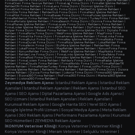
FirmaRehberiTR Firma Dizini
|
Firmoria Firma Rehberi
|
EniyiFirmaTR İşletme Rehberi
|
FirmaOneri Firma Tavsiye Rehberi
|
FirmaLog Firma Dizini
|
FirmaSet İşletme Rehberi
|
RehberON Firma Rehberi
|
FirmaLens Firma Dizini
|
Dizinist İşletme Dizini
|
FirmaGrid Firma Rehberi
|
FirmaCity Firma Dizini
|
RehberCity İşletme Rehberi
|
DizinSite Firma Rehberi
|
RehberHub Firma Dizini
|
FirmaNest İşletme Rehberi
|
FirmaPilot Firma Rehberi
|
FirmaBaseo Firma Dizini
|
FirmaPulseo İşletme Rehberi
|
FirmaRehberist Firma Rehberi
|
FirmaPorter Firma Dizini
|
TurkeyFirms Firma Rehberi
|
FirmaPortalio İşletme Rehberi
|
FirmaSearch Firma Dizini
|
Dizinra Firma Rehberi
|
FirmaPlaneo İşletme Rehberi
|
FirmaLocate Firma Dizini
|
Rehberis Firma Rehberi
|
FirmaLinker İşletme Rehberi
|
FirmaROA Firma Rehberi
|
DijiFirma İşletme Rehberi
|
Bulpar Firma Dizini
|
Rebset Firma Rehberi
|
BizLenta İşletme Dizini
|
Dijitalio Firma
Rehberi
|
FirmaPorta Firma Dizini
|
WebFirmio İşletme Rehberi
|
MapFirma Firma
Rehberi
|
FirmaVita Firma Dizini
|
FirmaArena İşletme Rehberi
|
FirmaLinka Firma
Rehberi
|
FirmaBulut Firma Dizini
|
FirmaKey İşletme Rehberi
|
FirmaNokta Firma
Rehberi
|
FirmaDurak Firma Dizini
|
FirmaRota İşletme Rehberi
|
LokalRehber Firma
Rehberi
|
FirmaYerim Firma Dizini
|
BizMora İşletme Rehberi
|
RehberNeti Firma
Rehberi
|
LokalFirma Firma Dizini
|
MapRehber İşletme Rehberi
|
KonumFirma Firma
Rehberi
|
KonumRehber Firma Dizini
|
WebFira İşletme Rehberi
|
MapNokta Firma
Rehberi
|
RehberLine Firma Dizini
|
FirmaLinko İşletme Rehberi
|
FirmaTekno Firma
Rehberi
|
FirmaRoid Firma Dizini
|
FirmaVeri İşletme Rehberi
|
FirmaSayfa Firma
Rehberi
|
FirmaListem Firma Rehberi
|
Rehbora Firma Dizini
|
FirmaRadar İşletme
Rehberi
|
FirmaClouds Firma Rehberi
|
FirmaWorlds Firma Dizini
|
FirmaRehberTR
İşletme Rehberi
|
FirmaRehberTurkey Firma Rehberi
|
FirmaListPro Firma Dizini
|
Listivoa İşletme Rehberi
|
Rehberio Firma Rehberi
|
Rehbera360 Firma Dizini
|
Diziora
İşletme Rehberi
|
Dizivia Firma Rehberi
|
Lokoria Firma Dizini
|
Firmora360 İşletme
Rehberi
|
Bizora360 Firma Rehberi
|
ProFirma360 Firma Dizini
|
Markora360 İşletme
Rehberi
|
Listora360 Firma Rehberi
|
Zeymedya Reklam Ajansı:
İstanbul Reklam Ajansı
|
İstanbul Reklam
Ajansları
|
İstanbul Reklam Ajansları
|
Reklam Ajansı
|
İstanbul SEO
Ajansı
|
SEO Ajansı
|
Dijital Pazarlama Ajansı
|
Google Ads Ajansı
|
SEO Uzmanı
|
İstanbul Reklam Ajansları
|
Reklam Ajansları
|
Kurumsal Reklam Ajansı
|
Google Harita SEO
|
Yerel SEO Ajansı
|
Google İşletme Profili Uzmanı
|
Sosyal Medya Ajansı
|
Meta Reklam
Ajansı
|
360 Reklam Ajansı
|
Performans Pazarlama Ajansı
|
Kurumsal
SEO Hizmetleri
|
ZEYMEDYA Reklam Ajansı
İKONYUM Veteriner Kliniği:
Konya Veteriner
|
Veteriner Kliniği
|
Konya Veteriner Kliniği
|
Meram Veteriner
|
Selçuklu Veteriner
|