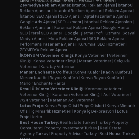
Dizini
|
Markora360 İşletme Rehberi
|
Listora360 Firma Rehberi
|
Zeymedya Reklam Ajansı:
İstanbul Reklam Ajansı
|
İstanbul
Reklam Ajansları
|
İstanbul Reklam Ajansları
|
Reklam Ajansı
|
İstanbul SEO Ajansı
|
SEO Ajansı
|
Dijital Pazarlama Ajansı
|
Google Ads Ajansı
|
SEO Uzmanı
|
İstanbul Reklam Ajansları
|
Reklam Ajansları
|
Kurumsal Reklam Ajansı
|
Google Harita
SEO
|
Yerel SEO Ajansı
|
Google İşletme Profili Uzmanı
|
Sosyal
Medya Ajansı
|
Meta Reklam Ajansı
|
360 Reklam Ajansı
|
Performans Pazarlama Ajansı
|
Kurumsal SEO Hizmetleri
|
ZEYMEDYA Reklam Ajansı
İKONYUM Veteriner Kliniği:
Konya Veteriner
|
Veteriner
Kliniği
|
Konya Veteriner Kliniği
|
Meram Veteriner
|
Selçuklu
Veteriner
|
Karatay Veteriner
Manoir Enchante Coiffeur:
Konya Kuaför
|
Kadın Kuaförü
|
Meram Kuaför
|
Bayan Kuaförü
|
Konya Bayan Kuaförü
|
Manoir Enchante Harita
Resul Ülkümen Veteriner Kliniği:
Karaman Veteriner
|
Veteriner Kliniği
|
Karaman Veteriner Kliniği
|
Acil Veteriner
|
7/24 Veteriner
|
Karaman Acil Veteriner
Lotus Proje:
Konya Proje Ofisi
|
Proje Ofisleri
|
Konya Mimarlık
Ofisi
|
İç Mimarlık Hizmetleri
|
Konya İç Dekorasyon
|
Lotus
Proje Harita
Best House Turkey:
Real Estate Turkey
|
Turkey Property
Consultant
|
Property Investment Turkey
|
Real Estate
Agency Turkey
|
Property Advisor Turkey
|
Best House Turkey