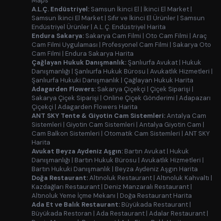
Maps
A.L.Ç. Endüstriyel:
Samsun İkinci El
|
İkinci El Market
|
Samsun İkinci El Market
|
Sıfır ve İkinci El Ürünler
|
Samsun
Endüstriyel Ürünler
|
A.L.Ç. Endüstriyel Harita
Endura Sakarya:
Sakarya Cam Filmi
|
Oto Cam Filmi
|
Araç
Cam Filmi Uygulaması
|
Profesyonel Cam Filmi
|
Sakarya Oto
Cam Filmi
|
Endura Sakarya Harita
Çağlayan Hukuk Danışmanlık:
Şanlıurfa Avukat
|
Hukuk
Danışmanlığı
|
Şanlıurfa Hukuk Bürosu
|
Avukatlık Hizmetleri
|
Şanlıurfa Hukuki Danışmanlık
|
Çağlayan Hukuk Harita
Adagarden Flowers:
Sakarya Çiçekçi
|
Çiçek Siparişi
|
Sakarya Çiçek Siparişi
|
Online Çiçek Gönderimi
|
Adapazarı
Çiçekçi
|
Adagarden Flowers Harita
ANT SKY Tente & Giyotin Cam Sistemleri:
Antalya Cam
Sistemleri
|
Giyotin Cam Sistemleri
|
Antalya Giyotin Cam
|
Cam Balkon Sistemleri
|
Otomatik Cam Sistemleri
|
ANT SKY
Harita
Avukat Beyza Aydeniz Aşgın:
Bartın Avukat
|
Hukuk
Danışmanlığı
|
Bartın Hukuk Bürosu
|
Avukatlık Hizmetleri
|
Bartın Hukuki Danışmanlık
|
Beyza Aydeniz Aşgın Harita
Doğa Restaurant:
Altınoluk Restaurant
|
Altınoluk Kahvaltı
|
Kazdağları Restaurant
|
Deniz Manzaralı Restaurant
|
Altınoluk Yeme İçme Mekanı
|
Doğa Restaurant Harita
Ada Et ve Balık Restaurant:
Büyükada Restaurant
|
Büyükada Restoran
|
Ada Restaurant
|
Adalar Restaurant
|