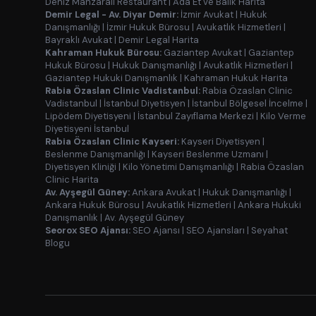
Deniz Manzaralı Restaurant
|
Ada Et ve Balık Harita
Demir Legal - Av. Diyar Demir:
İzmir Avukat
|
Hukuk
Danışmanlığı
|
İzmir Hukuk Bürosu
|
Avukatlık Hizmetleri
|
Bayraklı Avukat
|
Demir Legal Harita
Kahraman Hukuk Bürosu:
Gaziantep Avukat
|
Gaziantep
Hukuk Bürosu
|
Hukuk Danışmanlığı
|
Avukatlık Hizmetleri
|
Gaziantep Hukuki Danışmanlık
|
Kahraman Hukuk Harita
Rabia Özaslan Clinic Vadistanbul:
Rabia Özaslan Clinic
Vadistanbul
|
İstanbul Diyetisyen
|
İstanbul Bölgesel İncelme
|
Lipödem Diyetisyeni
|
İstanbul Zayıflama Merkezi
|
Kilo Verme
Diyetisyeni İstanbul
Rabia Özaslan Clinic Kayseri:
Kayseri Diyetisyen
|
Beslenme Danışmanlığı
|
Kayseri Beslenme Uzmanı
|
Diyetisyen Kliniği
|
Kilo Yönetimi Danışmanlığı
|
Rabia Özaslan
Clinic Harita
Av. Ayşegül Güney:
Ankara Avukat
|
Hukuk Danışmanlığı
|
Ankara Hukuk Bürosu
|
Avukatlık Hizmetleri
|
Ankara Hukuki
Danışmanlık
|
Av. Ayşegül Güney
Seorox SEO Ajansı:
SEO Ajansı
|
SEO Ajansları
|
Seyahat
Blogu