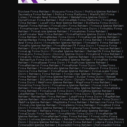
Bizclave Firma Rehberi
|
Bizquora Firma Dizini
|
Profilya İşletme Rehberi
|
Zeymedya Firma Rehberi
|
Profica Firma Platformu
|
Markify360 Firma
Listesi
|
Firmalio Yerel Firma Rehberi
|
WebdeFirma İşletme Dizini
|
DijitalFirman Firma Rehberi
|
ProFirmaWeb Firma Platformu
|
FirmaMap
Firma Rehberi
|
LocalFirma Yerel İşletme Rehberi
|
BizMarka Firma Dizini
|
Maplafi Firma Rehberi
|
FirmaEvreni Firma Rehberi
|
Firmovia İşletme Rehberi
|
FirmaHaritam Firma Rehberi
|
FirmaPusula Firma Dizini
|
FirmaYolu Firma
Rehberi
|
FirmaListe İşletme Rehberi
|
FirmaAdres Firma Rehberi
|
LocalFirmalar Yerel Firma Rehberi
|
FirmaPlatform İşletme Dizini
|
RehberPro
Firma Rehberi
|
FirmaMerkez Firma Dizini
|
FirmaKaynak İşletme Rehberi
|
RehberMerkez Firma Rehberi
|
FirmaKonumum Firma Rehberi
|
FirmaSemt
Yerel Firma Dizini
|
FirmaYerleri İşletme Rehberi
|
FirmaSehir Firma Rehberi
|
FirmaPro İşletme Rehberi
|
FirmaRehberiTR Firma Dizini
|
Firmoria Firma
Rehberi
|
EniyiFirmaTR İşletme Rehberi
|
FirmaOneri Firma Tavsiye Rehberi
|
FirmaLog Firma Dizini
|
FirmaSet İşletme Rehberi
|
RehberON Firma Rehberi
|
FirmaLens Firma Dizini
|
Dizinist İşletme Dizini
|
FirmaGrid Firma Rehberi
|
FirmaCity Firma Dizini
|
RehberCity İşletme Rehberi
|
DizinSite Firma Rehberi
|
RehberHub Firma Dizini
|
FirmaNest İşletme Rehberi
|
FirmaPilot Firma
Rehberi
|
FirmaBaseo Firma Dizini
|
FirmaPulseo İşletme Rehberi
|
FirmaRehberist Firma Rehberi
|
FirmaPorter Firma Dizini
|
TurkeyFirms
Firma Rehberi
|
FirmaPortalio İşletme Rehberi
|
FirmaSearch Firma Dizini
|
Dizinra Firma Rehberi
|
FirmaPlaneo İşletme Rehberi
|
FirmaLocate Firma
Dizini
|
Rehberis Firma Rehberi
|
FirmaLinker İşletme Rehberi
|
FirmaROA
Firma Rehberi
|
DijiFirma İşletme Rehberi
|
Bulpar Firma Dizini
|
Rebset
Firma Rehberi
|
BizLenta İşletme Dizini
|
Dijitalio Firma Rehberi
|
FirmaPorta
Firma Dizini
|
WebFirmio İşletme Rehberi
|
MapFirma Firma Rehberi
|
FirmaVita Firma Dizini
|
FirmaArena İşletme Rehberi
|
FirmaLinka Firma
Rehberi
|
FirmaBulut Firma Dizini
|
FirmaKey İşletme Rehberi
|
FirmaNokta
Firma Rehberi
|
FirmaDurak Firma Dizini
|
FirmaRota İşletme Rehberi
|
LokalRehber Firma Rehberi
|
FirmaYerim Firma Dizini
|
BizMora İşletme
Rehberi
|
RehberNeti Firma Rehberi
|
LokalFirma Firma Dizini
|
MapRehber
İşletme Rehberi
|
KonumFirma Firma Rehberi
|
KonumRehber Firma Dizini
|
WebFira İşletme Rehberi
|
MapNokta Firma Rehberi
|
RehberLine Firma Dizini
|
FirmaLinko İşletme Rehberi
|
FirmaTekno Firma Rehberi
|
FirmaRoid Firma
Dizini
|
FirmaVeri İşletme Rehberi
|
FirmaSayfa Firma Rehberi
|
FirmaListem
Firma Rehberi
|
Rehbora Firma Dizini
|
FirmaRadar İşletme Rehberi
|
FirmaClouds Firma Rehberi
|
FirmaWorlds Firma Dizini
|
FirmaRehberTR
İşletme Rehberi
|
FirmaRehberTurkey Firma Rehberi
|
FirmaListPro Firma
Dizini
|
Listivoa İşletme Rehberi
|
Rehberio Firma Rehberi
|
Rehbera360 Firma
Dizini
|
Diziora İşletme Rehberi
|
Dizivia Firma Rehberi
|
Lokoria Firma Dizini
|
Firmora360 İşletme Rehberi
|
Bizora360 Firma Rehberi
|
ProFirma360 Firma