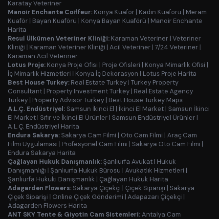
Karatay Veteriner
Manoir Enchante Coiffeur:
Konya Kuaför
|
Kadın Kuaförü
|
Meram
Kuaför
|
Bayan Kuaförü
|
Konya Bayan Kuaförü
|
Manoir Enchante
Harita
Resul Ülkümen Veteriner Kliniği:
Karaman Veteriner
|
Veteriner
Kliniği
|
Karaman Veteriner Kliniği
|
Acil Veteriner
|
7/24 Veteriner
|
Karaman Acil Veteriner
Lotus Proje:
Konya Proje Ofisi
|
Proje Ofisleri
|
Konya Mimarlık Ofisi
|
İç Mimarlık Hizmetleri
|
Konya İç Dekorasyon
|
Lotus Proje Harita
Best House Turkey:
Real Estate Turkey
|
Turkey Property
Consultant
|
Property Investment Turkey
|
Real Estate Agency
Turkey
|
Property Advisor Turkey
|
Best House Turkey Maps
A.L.Ç. Endüstriyel:
Samsun İkinci El
|
İkinci El Market
|
Samsun İkinci
El Market
|
Sıfır ve İkinci El Ürünler
|
Samsun Endüstriyel Ürünler
|
A.L.Ç. Endüstriyel Harita
Endura Sakarya:
Sakarya Cam Filmi
|
Oto Cam Filmi
|
Araç Cam
Filmi Uygulaması
|
Profesyonel Cam Filmi
|
Sakarya Oto Cam Filmi
|
Endura Sakarya Harita
Çağlayan Hukuk Danışmanlık:
Şanlıurfa Avukat
|
Hukuk
Danışmanlığı
|
Şanlıurfa Hukuk Bürosu
|
Avukatlık Hizmetleri
|
Şanlıurfa Hukuki Danışmanlık
|
Çağlayan Hukuk Harita
Adagarden Flowers:
Sakarya Çiçekçi
|
Çiçek Siparişi
|
Sakarya
Çiçek Siparişi
|
Online Çiçek Gönderimi
|
Adapazarı Çiçekçi
|
Adagarden Flowers Harita
ANT SKY Tente & Giyotin Cam Sistemleri:
Antalya Cam