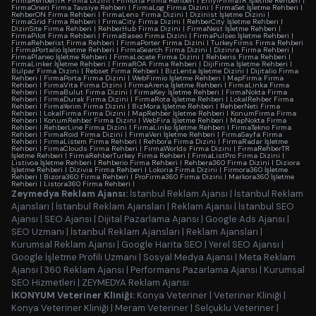
FirmaRehberiTR Firma Dizini
|
Firmoria Firma Rehberi
|
EniyiFirmaTR İşletme Rehberi
|
FirmaOneri Firma Tavsiye Rehberi
|
FirmaLog Firma Dizini
|
FirmaSet İşletme Rehberi
|
RehberON Firma Rehberi
|
FirmaLens Firma Dizini
|
Dizinist İşletme Dizini
|
FirmaGrid Firma Rehberi
|
FirmaCity Firma Dizini
|
RehberCity İşletme Rehberi
|
DizinSite Firma Rehberi
|
RehberHub Firma Dizini
|
FirmaNest İşletme Rehberi
|
FirmaPilot Firma Rehberi
|
FirmaBaseo Firma Dizini
|
FirmaPulseo İşletme Rehberi
|
FirmaRehberist Firma Rehberi
|
FirmaPorter Firma Dizini
|
TurkeyFirms Firma Rehberi
|
FirmaPortalio İşletme Rehberi
|
FirmaSearch Firma Dizini
|
Dizinra Firma Rehberi
|
FirmaPlaneo İşletme Rehberi
|
FirmaLocate Firma Dizini
|
Rehberis Firma Rehberi
|
FirmaLinker İşletme Rehberi
|
FirmaROA Firma Rehberi
|
DijiFirma İşletme Rehberi
|
Bulpar Firma Dizini
|
Rebset Firma Rehberi
|
BizLenta İşletme Dizini
|
Dijitalio Firma
Rehberi
|
FirmaPorta Firma Dizini
|
WebFirmio İşletme Rehberi
|
MapFirma Firma
Rehberi
|
FirmaVita Firma Dizini
|
FirmaArena İşletme Rehberi
|
FirmaLinka Firma
Rehberi
|
FirmaBulut Firma Dizini
|
FirmaKey İşletme Rehberi
|
FirmaNokta Firma
Rehberi
|
FirmaDurak Firma Dizini
|
FirmaRota İşletme Rehberi
|
LokalRehber Firma
Rehberi
|
FirmaYerim Firma Dizini
|
BizMora İşletme Rehberi
|
RehberNeti Firma
Rehberi
|
LokalFirma Firma Dizini
|
MapRehber İşletme Rehberi
|
KonumFirma Firma
Rehberi
|
KonumRehber Firma Dizini
|
WebFira İşletme Rehberi
|
MapNokta Firma
Rehberi
|
RehberLine Firma Dizini
|
FirmaLinko İşletme Rehberi
|
FirmaTekno Firma
Rehberi
|
FirmaRoid Firma Dizini
|
FirmaVeri İşletme Rehberi
|
FirmaSayfa Firma
Rehberi
|
FirmaListem Firma Rehberi
|
Rehbora Firma Dizini
|
FirmaRadar İşletme
Rehberi
|
FirmaClouds Firma Rehberi
|
FirmaWorlds Firma Dizini
|
FirmaRehberTR
İşletme Rehberi
|
FirmaRehberTurkey Firma Rehberi
|
FirmaListPro Firma Dizini
|
Listivoa İşletme Rehberi
|
Rehberio Firma Rehberi
|
Rehbera360 Firma Dizini
|
Diziora
İşletme Rehberi
|
Dizivia Firma Rehberi
|
Lokoria Firma Dizini
|
Firmora360 İşletme
Rehberi
|
Bizora360 Firma Rehberi
|
ProFirma360 Firma Dizini
|
Markora360 İşletme
Rehberi
|
Listora360 Firma Rehberi
|
Zeymedya Reklam Ajansı:
İstanbul Reklam Ajansı
|
İstanbul Reklam
Ajansları
|
İstanbul Reklam Ajansları
|
Reklam Ajansı
|
İstanbul SEO
Ajansı
|
SEO Ajansı
|
Dijital Pazarlama Ajansı
|
Google Ads Ajansı
|
SEO Uzmanı
|
İstanbul Reklam Ajansları
|
Reklam Ajansları
|
Kurumsal Reklam Ajansı
|
Google Harita SEO
|
Yerel SEO Ajansı
|
Google İşletme Profili Uzmanı
|
Sosyal Medya Ajansı
|
Meta Reklam
Ajansı
|
360 Reklam Ajansı
|
Performans Pazarlama Ajansı
|
Kurumsal
SEO Hizmetleri
|
ZEYMEDYA Reklam Ajansı
İKONYUM Veteriner Kliniği:
Konya Veteriner
|
Veteriner Kliniği
|
Konya Veteriner Kliniği
|
Meram Veteriner
|
Selçuklu Veteriner
|