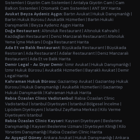
Sistemleri
|
Giyotin Cam Sistemleri
|
Antalya Giyotin Cam
|
Cam
Balkon Sistemleri
|
Otomatik Cam Sistemleri
|
ANT SKY Harita
Avukat Beyza Aydeniz Aşgın:
Bartın Avukat
|
Hukuk Danışmanlığı
|
Bartın Hukuk Bürosu
|
Avukatlık Hizmetleri
|
Bartın Hukuki
Danışmanlık
|
Beyza Aydeniz Aşgın Harita
Doğa Restaurant:
Altınoluk Restaurant
|
Altınoluk Kahvaltı
|
Kazdağları Restaurant
|
Deniz Manzaralı Restaurant
|
Altınoluk
Yeme İçme Mekanı
|
Doğa Restaurant Harita
Ada Et ve Balık Restaurant:
Büyükada Restaurant
|
Büyükada
Restoran
|
Ada Restaurant
|
Adalar Restaurant
|
Deniz Manzaralı
Restaurant
|
Ada Et ve Balık Harita
Demir Legal - Av. Diyar Demir:
İzmir Avukat
|
Hukuk Danışmanlığı
|
İzmir Hukuk Bürosu
|
Avukatlık Hizmetleri
|
Bayraklı Avukat
|
Demir
Legal Harita
Kahraman Hukuk Bürosu:
Gaziantep Avukat
|
Gaziantep Hukuk
Bürosu
|
Hukuk Danışmanlığı
|
Avukatlık Hizmetleri
|
Gaziantep
Hukuki Danışmanlık
|
Kahraman Hukuk Harita
Rabia Özaslan Clinic Vadistanbul:
Rabia Özaslan Clinic
Vadistanbul
|
İstanbul Diyetisyen
|
İstanbul Bölgesel İncelme
|
Lipödem Diyetisyeni
|
İstanbul Zayıflama Merkezi
|
Kilo Verme
Diyetisyeni İstanbul
Rabia Özaslan Clinic Kayseri:
Kayseri Diyetisyen
|
Beslenme
Danışmanlığı
|
Kayseri Beslenme Uzmanı
|
Diyetisyen Kliniği
|
Kilo
Yönetimi Danışmanlığı
|
Rabia Özaslan Clinic Harita
Av. Ayşegül Güney:
Ankara Avukat
|
Hukuk Danışmanlığı
|
Ankara