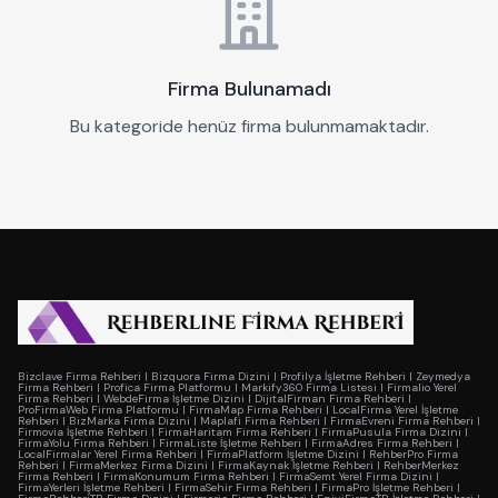
Firma Bulunamadı
Bu kategoride henüz firma bulunmamaktadır.
Bizclave Firma Rehberi
|
Bizquora Firma Dizini
|
Profilya İşletme Rehberi
|
Zeymedya
Firma Rehberi
|
Profica Firma Platformu
|
Markify360 Firma Listesi
|
Firmalio Yerel
Firma Rehberi
|
WebdeFirma İşletme Dizini
|
DijitalFirman Firma Rehberi
|
ProFirmaWeb Firma Platformu
|
FirmaMap Firma Rehberi
|
LocalFirma Yerel İşletme
Rehberi
|
BizMarka Firma Dizini
|
Maplafi Firma Rehberi
|
FirmaEvreni Firma Rehberi
|
Firmovia İşletme Rehberi
|
FirmaHaritam Firma Rehberi
|
FirmaPusula Firma Dizini
|
FirmaYolu Firma Rehberi
|
FirmaListe İşletme Rehberi
|
FirmaAdres Firma Rehberi
|
LocalFirmalar Yerel Firma Rehberi
|
FirmaPlatform İşletme Dizini
|
RehberPro Firma
Rehberi
|
FirmaMerkez Firma Dizini
|
FirmaKaynak İşletme Rehberi
|
RehberMerkez
Firma Rehberi
|
FirmaKonumum Firma Rehberi
|
FirmaSemt Yerel Firma Dizini
|
FirmaYerleri İşletme Rehberi
|
FirmaSehir Firma Rehberi
|
FirmaPro İşletme Rehberi
|