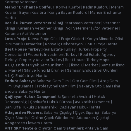
Karatay Veteriner
Manoir Enchante Coiffeur:
Konya Kuaför
|
Kadın Kuaförü
|
Meram
Kuaför
|
Bayan Kuaförü
|
Konya Bayan Kuaförü
|
Manoir Enchante
Harita
Resul Ülkümen Veteriner Kliniği:
Karaman Veteriner
|
Veteriner
Kliniği
|
Karaman Veteriner Kliniği
|
Acil Veteriner
|
7/24 Veteriner
|
Karaman Acil Veteriner
Lotus Proje:
Konya Proje Ofisi
|
Proje Ofisleri
|
Konya Mimarlık Ofisi
|
İç Mimarlık Hizmetleri
|
Konya İç Dekorasyon
|
Lotus Proje Harita
Best House Turkey:
Real Estate Turkey
|
Turkey Property
Consultant
|
Property Investment Turkey
|
Real Estate Agency
Turkey
|
Property Advisor Turkey
|
Best House Turkey Maps
A.L.Ç. Endüstriyel:
Samsun İkinci El
|
İkinci El Market
|
Samsun İkinci
El Market
|
Sıfır ve İkinci El Ürünler
|
Samsun Endüstriyel Ürünler
|
A.L.Ç. Endüstriyel Harita
Endura Sakarya:
Sakarya Cam Filmi
|
Oto Cam Filmi
|
Araç Cam
Filmi Uygulaması
|
Profesyonel Cam Filmi
|
Sakarya Oto Cam Filmi
|
Endura Sakarya Harita
Çağlayan Hukuk Danışmanlık:
Şanlıurfa Avukat
|
Hukuk
Danışmanlığı
|
Şanlıurfa Hukuk Bürosu
|
Avukatlık Hizmetleri
|
Şanlıurfa Hukuki Danışmanlık
|
Çağlayan Hukuk Harita
Adagarden Flowers:
Sakarya Çiçekçi
|
Çiçek Siparişi
|
Sakarya
Çiçek Siparişi
|
Online Çiçek Gönderimi
|
Adapazarı Çiçekçi
|
Adagarden Flowers Harita
ANT SKY Tente & Giyotin Cam Sistemleri:
Antalya Cam