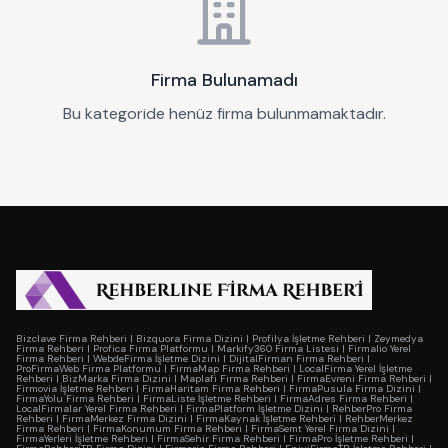
Firma Bulunamadı
Bu kategoride henüz firma bulunmamaktadır.
Bizclave Firma Rehberi
|
Bizquora Firma Dizini
|
Profilya İşletme Rehberi
|
Zeymedya
Firma Rehberi
|
Profica Firma Platformu
|
Markify360 Firma Listesi
|
Firmalio Yerel
Firma Rehberi
|
WebdeFirma İşletme Dizini
|
DijitalFirman Firma Rehberi
|
ProFirmaWeb Firma Platformu
|
FirmaMap Firma Rehberi
|
LocalFirma Yerel İşletme
Rehberi
|
BizMarka Firma Dizini
|
Maplafi Firma Rehberi
|
FirmaEvreni Firma Rehberi
|
Firmovia İşletme Rehberi
|
FirmaHaritam Firma Rehberi
|
FirmaPusula Firma Dizini
|
FirmaYolu Firma Rehberi
|
FirmaListe İşletme Rehberi
|
FirmaAdres Firma Rehberi
|
LocalFirmalar Yerel Firma Rehberi
|
FirmaPlatform İşletme Dizini
|
RehberPro Firma
Rehberi
|
FirmaMerkez Firma Dizini
|
FirmaKaynak İşletme Rehberi
|
RehberMerkez
Firma Rehberi
|
FirmaKonumum Firma Rehberi
|
FirmaSemt Yerel Firma Dizini
|
FirmaYerleri İşletme Rehberi
|
FirmaSehir Firma Rehberi
|
FirmaPro İşletme Rehberi
|