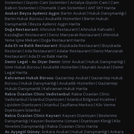
Sistemleri
|
Giyotin Cam Sistemleri
|
Antalya Giyotin Cam
|
Cam
Balkon Sistemleri
|
Otomatik Cam Sistemleri
|
ANT SKY Harita
Avukat Beyza Aydeniz Aşgın:
Bartın Avukat
|
Hukuk Danışmanlığı
|
Bartın Hukuk Bürosu
|
Avukatlık Hizmetleri
|
Bartın Hukuki
Danışmanlık
|
Beyza Aydeniz Aşgın Harita
Doğa Restaurant:
Altınoluk Restaurant
|
Altınoluk Kahvaltı
|
Kazdağları Restaurant
|
Deniz Manzaralı Restaurant
|
Altınoluk
Yeme İçme Mekanı
|
Doğa Restaurant Harita
Ada Et ve Balık Restaurant:
Büyükada Restaurant
|
Büyükada
Restoran
|
Ada Restaurant
|
Adalar Restaurant
|
Deniz Manzaralı
Restaurant
|
Ada Et ve Balık Harita
Demir Legal - Av. Diyar Demir:
İzmir Avukat
|
Hukuk Danışmanlığı
|
İzmir Hukuk Bürosu
|
Avukatlık Hizmetleri
|
Bayraklı Avukat
|
Demir
Legal Harita
Kahraman Hukuk Bürosu:
Gaziantep Avukat
|
Gaziantep Hukuk
Bürosu
|
Hukuk Danışmanlığı
|
Avukatlık Hizmetleri
|
Gaziantep
Hukuki Danışmanlık
|
Kahraman Hukuk Harita
Rabia Özaslan Clinic Vadistanbul:
Rabia Özaslan Clinic
Vadistanbul
|
İstanbul Diyetisyen
|
İstanbul Bölgesel İncelme
|
Lipödem Diyetisyeni
|
İstanbul Zayıflama Merkezi
|
Kilo Verme
Diyetisyeni İstanbul
Rabia Özaslan Clinic Kayseri:
Kayseri Diyetisyen
|
Beslenme
Danışmanlığı
|
Kayseri Beslenme Uzmanı
|
Diyetisyen Kliniği
|
Kilo
Yönetimi Danışmanlığı
|
Rabia Özaslan Clinic Harita
Av. Ayşegül Güney:
Ankara Avukat
|
Hukuk Danışmanlığı
|
Ankara