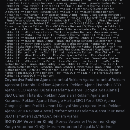
FirmaRehberiTR Firma Dizini
|
Firmoria Firma Rehberi
|
EniyiFirmaTR İşletme Rehberi
|
FirmaOneri Firma Tavsiye Rehberi
|
FirmaLog Firma Dizini
|
FirmaSet İşletme Rehberi
|
RehberON Firma Rehberi
|
FirmaLens Firma Dizini
|
Dizinist İşletme Dizini
|
FirmaGrid Firma Rehberi
|
FirmaCity Firma Dizini
|
RehberCity İşletme Rehberi
|
DizinSite Firma Rehberi
|
RehberHub Firma Dizini
|
FirmaNest İşletme Rehberi
|
FirmaPilot Firma Rehberi
|
FirmaBaseo Firma Dizini
|
FirmaPulseo İşletme Rehberi
|
FirmaRehberist Firma Rehberi
|
FirmaPorter Firma Dizini
|
TurkeyFirms Firma Rehberi
|
FirmaPortalio İşletme Rehberi
|
FirmaSearch Firma Dizini
|
Dizinra Firma Rehberi
|
FirmaPlaneo İşletme Rehberi
|
FirmaLocate Firma Dizini
|
Rehberis Firma Rehberi
|
FirmaLinker İşletme Rehberi
|
FirmaROA Firma Rehberi
|
DijiFirma İşletme Rehberi
|
Bulpar Firma Dizini
|
Rebset Firma Rehberi
|
BizLenta İşletme Dizini
|
Dijitalio Firma
Rehberi
|
FirmaPorta Firma Dizini
|
WebFirmio İşletme Rehberi
|
MapFirma Firma
Rehberi
|
FirmaVita Firma Dizini
|
FirmaArena İşletme Rehberi
|
FirmaLinka Firma
Rehberi
|
FirmaBulut Firma Dizini
|
FirmaKey İşletme Rehberi
|
FirmaNokta Firma
Rehberi
|
FirmaDurak Firma Dizini
|
FirmaRota İşletme Rehberi
|
LokalRehber Firma
Rehberi
|
FirmaYerim Firma Dizini
|
BizMora İşletme Rehberi
|
RehberNeti Firma
Rehberi
|
LokalFirma Firma Dizini
|
MapRehber İşletme Rehberi
|
KonumFirma Firma
Rehberi
|
KonumRehber Firma Dizini
|
WebFira İşletme Rehberi
|
MapNokta Firma
Rehberi
|
RehberLine Firma Dizini
|
FirmaLinko İşletme Rehberi
|
FirmaTekno Firma
Rehberi
|
FirmaRoid Firma Dizini
|
FirmaVeri İşletme Rehberi
|
FirmaSayfa Firma
Rehberi
|
FirmaListem Firma Rehberi
|
Rehbora Firma Dizini
|
FirmaRadar İşletme
Rehberi
|
FirmaClouds Firma Rehberi
|
FirmaWorlds Firma Dizini
|
FirmaRehberTR
İşletme Rehberi
|
FirmaRehberTurkey Firma Rehberi
|
FirmaListPro Firma Dizini
|
Listivoa İşletme Rehberi
|
Rehberio Firma Rehberi
|
Rehbera360 Firma Dizini
|
Diziora
İşletme Rehberi
|
Dizivia Firma Rehberi
|
Lokoria Firma Dizini
|
Firmora360 İşletme
Rehberi
|
Bizora360 Firma Rehberi
|
ProFirma360 Firma Dizini
|
Markora360 İşletme
Rehberi
|
Listora360 Firma Rehberi
|
Zeymedya Reklam Ajansı:
İstanbul Reklam Ajansı
|
İstanbul Reklam
Ajansları
|
İstanbul Reklam Ajansları
|
Reklam Ajansı
|
İstanbul SEO
Ajansı
|
SEO Ajansı
|
Dijital Pazarlama Ajansı
|
Google Ads Ajansı
|
SEO Uzmanı
|
İstanbul Reklam Ajansları
|
Reklam Ajansları
|
Kurumsal Reklam Ajansı
|
Google Harita SEO
|
Yerel SEO Ajansı
|
Google İşletme Profili Uzmanı
|
Sosyal Medya Ajansı
|
Meta Reklam
Ajansı
|
360 Reklam Ajansı
|
Performans Pazarlama Ajansı
|
Kurumsal
SEO Hizmetleri
|
ZEYMEDYA Reklam Ajansı
İKONYUM Veteriner Kliniği:
Konya Veteriner
|
Veteriner Kliniği
|
Konya Veteriner Kliniği
|
Meram Veteriner
|
Selçuklu Veteriner
|