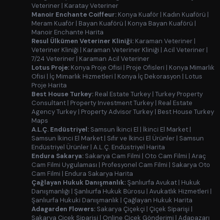
Veteriner
|
Karatay Veteriner
Manoir Enchante Coiffeur:
Konya Kuaför
|
Kadın Kuaförü
|
Meram Kuaför
|
Bayan Kuaförü
|
Konya Bayan Kuaförü
|
Manoir Enchante Harita
Resul Ülkümen Veteriner Kliniği:
Karaman Veteriner
|
Veteriner Kliniği
|
Karaman Veteriner Kliniği
|
Acil Veteriner
|
7/24 Veteriner
|
Karaman Acil Veteriner
Lotus Proje:
Konya Proje Ofisi
|
Proje Ofisleri
|
Konya Mimarlık
Ofisi
|
İç Mimarlık Hizmetleri
|
Konya İç Dekorasyon
|
Lotus
Proje Harita
Best House Turkey:
Real Estate Turkey
|
Turkey Property
Consultant
|
Property Investment Turkey
|
Real Estate
Agency Turkey
|
Property Advisor Turkey
|
Best House Turkey
Maps
A.L.Ç. Endüstriyel:
Samsun İkinci El
|
İkinci El Market
|
Samsun İkinci El Market
|
Sıfır ve İkinci El Ürünler
|
Samsun
Endüstriyel Ürünler
|
A.L.Ç. Endüstriyel Harita
Endura Sakarya:
Sakarya Cam Filmi
|
Oto Cam Filmi
|
Araç
Cam Filmi Uygulaması
|
Profesyonel Cam Filmi
|
Sakarya Oto
Cam Filmi
|
Endura Sakarya Harita
Çağlayan Hukuk Danışmanlık:
Şanlıurfa Avukat
|
Hukuk
Danışmanlığı
|
Şanlıurfa Hukuk Bürosu
|
Avukatlık Hizmetleri
|
Şanlıurfa Hukuki Danışmanlık
|
Çağlayan Hukuk Harita
Adagarden Flowers:
Sakarya Çiçekçi
|
Çiçek Siparişi
|
Sakarya Çiçek Siparişi
|
Online Çiçek Gönderimi
|
Adapazarı