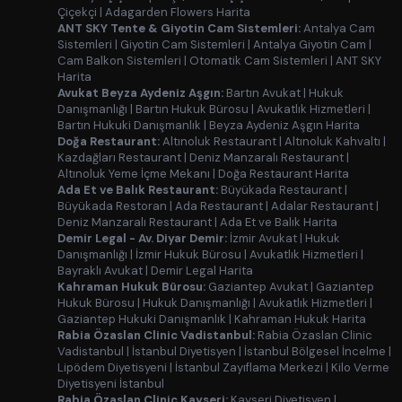
Çiçekçi
|
Adagarden Flowers Harita
ANT SKY Tente & Giyotin Cam Sistemleri:
Antalya Cam
Sistemleri
|
Giyotin Cam Sistemleri
|
Antalya Giyotin Cam
|
Cam Balkon Sistemleri
|
Otomatik Cam Sistemleri
|
ANT SKY
Harita
Avukat Beyza Aydeniz Aşgın:
Bartın Avukat
|
Hukuk
Danışmanlığı
|
Bartın Hukuk Bürosu
|
Avukatlık Hizmetleri
|
Bartın Hukuki Danışmanlık
|
Beyza Aydeniz Aşgın Harita
Doğa Restaurant:
Altınoluk Restaurant
|
Altınoluk Kahvaltı
|
Kazdağları Restaurant
|
Deniz Manzaralı Restaurant
|
Altınoluk Yeme İçme Mekanı
|
Doğa Restaurant Harita
Ada Et ve Balık Restaurant:
Büyükada Restaurant
|
Büyükada Restoran
|
Ada Restaurant
|
Adalar Restaurant
|
Deniz Manzaralı Restaurant
|
Ada Et ve Balık Harita
Demir Legal - Av. Diyar Demir:
İzmir Avukat
|
Hukuk
Danışmanlığı
|
İzmir Hukuk Bürosu
|
Avukatlık Hizmetleri
|
Bayraklı Avukat
|
Demir Legal Harita
Kahraman Hukuk Bürosu:
Gaziantep Avukat
|
Gaziantep
Hukuk Bürosu
|
Hukuk Danışmanlığı
|
Avukatlık Hizmetleri
|
Gaziantep Hukuki Danışmanlık
|
Kahraman Hukuk Harita
Rabia Özaslan Clinic Vadistanbul:
Rabia Özaslan Clinic
Vadistanbul
|
İstanbul Diyetisyen
|
İstanbul Bölgesel İncelme
|
Lipödem Diyetisyeni
|
İstanbul Zayıflama Merkezi
|
Kilo Verme
Diyetisyeni İstanbul
Rabia Özaslan Clinic Kayseri:
Kayseri Diyetisyen
|