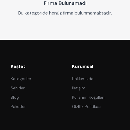
Firma Bulunamadı
Bu kategoride henüz firma bulunmamaktadır.
Keşfet
Kurumsal
Kategoriler
Hakkımızda
Şehirler
İletişim
Blog
Kullanım Koşulları
Paketler
Gizlilik Politikası