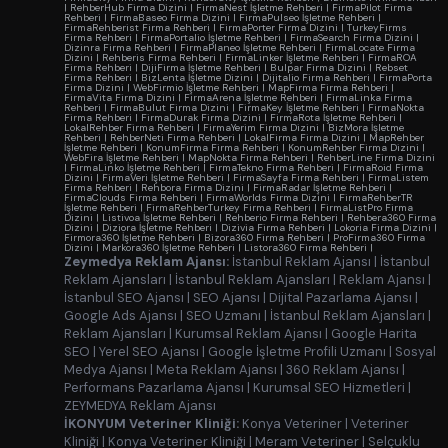
|
RehberHub Firma Dizini
|
FirmaNest İşletme Rehberi
|
FirmaPilot Firma
Rehberi
|
FirmaBaseo Firma Dizini
|
FirmaPulseo İşletme Rehberi
|
FirmaRehberist Firma Rehberi
|
FirmaPorter Firma Dizini
|
TurkeyFirms
Firma Rehberi
|
FirmaPortalio İşletme Rehberi
|
FirmaSearch Firma Dizini
|
Dizinra Firma Rehberi
|
FirmaPlaneo İşletme Rehberi
|
FirmaLocate Firma
Dizini
|
Rehberis Firma Rehberi
|
FirmaLinker İşletme Rehberi
|
FirmaROA
Firma Rehberi
|
DijiFirma İşletme Rehberi
|
Bulpar Firma Dizini
|
Rebset
Firma Rehberi
|
BizLenta İşletme Dizini
|
Dijitalio Firma Rehberi
|
FirmaPorta
Firma Dizini
|
WebFirmio İşletme Rehberi
|
MapFirma Firma Rehberi
|
FirmaVita Firma Dizini
|
FirmaArena İşletme Rehberi
|
FirmaLinka Firma
Rehberi
|
FirmaBulut Firma Dizini
|
FirmaKey İşletme Rehberi
|
FirmaNokta
Firma Rehberi
|
FirmaDurak Firma Dizini
|
FirmaRota İşletme Rehberi
|
LokalRehber Firma Rehberi
|
FirmaYerim Firma Dizini
|
BizMora İşletme
Rehberi
|
RehberNeti Firma Rehberi
|
LokalFirma Firma Dizini
|
MapRehber
İşletme Rehberi
|
KonumFirma Firma Rehberi
|
KonumRehber Firma Dizini
|
WebFira İşletme Rehberi
|
MapNokta Firma Rehberi
|
RehberLine Firma Dizini
|
FirmaLinko İşletme Rehberi
|
FirmaTekno Firma Rehberi
|
FirmaRoid Firma
Dizini
|
FirmaVeri İşletme Rehberi
|
FirmaSayfa Firma Rehberi
|
FirmaListem
Firma Rehberi
|
Rehbora Firma Dizini
|
FirmaRadar İşletme Rehberi
|
FirmaClouds Firma Rehberi
|
FirmaWorlds Firma Dizini
|
FirmaRehberTR
İşletme Rehberi
|
FirmaRehberTurkey Firma Rehberi
|
FirmaListPro Firma
Dizini
|
Listivoa İşletme Rehberi
|
Rehberio Firma Rehberi
|
Rehbera360 Firma
Dizini
|
Diziora İşletme Rehberi
|
Dizivia Firma Rehberi
|
Lokoria Firma Dizini
|
Firmora360 İşletme Rehberi
|
Bizora360 Firma Rehberi
|
ProFirma360 Firma
Dizini
|
Markora360 İşletme Rehberi
|
Listora360 Firma Rehberi
|
Zeymedya Reklam Ajansı:
İstanbul Reklam Ajansı
|
İstanbul
Reklam Ajansları
|
İstanbul Reklam Ajansları
|
Reklam Ajansı
|
İstanbul SEO Ajansı
|
SEO Ajansı
|
Dijital Pazarlama Ajansı
|
Google Ads Ajansı
|
SEO Uzmanı
|
İstanbul Reklam Ajansları
|
Reklam Ajansları
|
Kurumsal Reklam Ajansı
|
Google Harita
SEO
|
Yerel SEO Ajansı
|
Google İşletme Profili Uzmanı
|
Sosyal
Medya Ajansı
|
Meta Reklam Ajansı
|
360 Reklam Ajansı
|
Performans Pazarlama Ajansı
|
Kurumsal SEO Hizmetleri
|
ZEYMEDYA Reklam Ajansı
İKONYUM Veteriner Kliniği:
Konya Veteriner
|
Veteriner
Kliniği
|
Konya Veteriner Kliniği
|
Meram Veteriner
|
Selçuklu