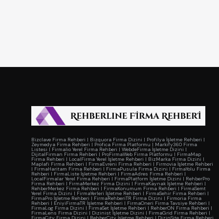
Bizclave Firma Rehberi
|
Bizquora Firma Dizini
|
Profilya İşletme Rehberi
|
Zeymedya Firma Rehberi
|
Profica Firma Platformu
|
Markify360 Firma
Listesi
|
Firmalio Yerel Firma Rehberi
|
WebdeFirma İşletme Dizini
|
DijitalFirman Firma Rehberi
|
ProFirmaWeb Firma Platformu
|
FirmaMap
Firma Rehberi
|
LocalFirma Yerel İşletme Rehberi
|
BizMarka Firma Dizini
|
Maplafi Firma Rehberi
|
FirmaEvreni Firma Rehberi
|
Firmovia İşletme Rehberi
|
FirmaHaritam Firma Rehberi
|
FirmaPusula Firma Dizini
|
FirmaYolu Firma
Rehberi
|
FirmaListe İşletme Rehberi
|
FirmaAdres Firma Rehberi
|
LocalFirmalar Yerel Firma Rehberi
|
FirmaPlatform İşletme Dizini
|
RehberPro
Firma Rehberi
|
FirmaMerkez Firma Dizini
|
FirmaKaynak İşletme Rehberi
|
RehberMerkez Firma Rehberi
|
FirmaKonumum Firma Rehberi
|
FirmaSemt
Yerel Firma Dizini
|
FirmaYerleri İşletme Rehberi
|
FirmaSehir Firma Rehberi
|
FirmaPro İşletme Rehberi
|
FirmaRehberiTR Firma Dizini
|
Firmoria Firma
Rehberi
|
EniyiFirmaTR İşletme Rehberi
|
FirmaOneri Firma Tavsiye Rehberi
|
FirmaLog Firma Dizini
|
FirmaSet İşletme Rehberi
|
RehberON Firma Rehberi
|
FirmaLens Firma Dizini
|
Dizinist İşletme Dizini
|
FirmaGrid Firma Rehberi
|
FirmaCity Firma Dizini
|
RehberCity İşletme Rehberi
|
DizinSite Firma Rehberi