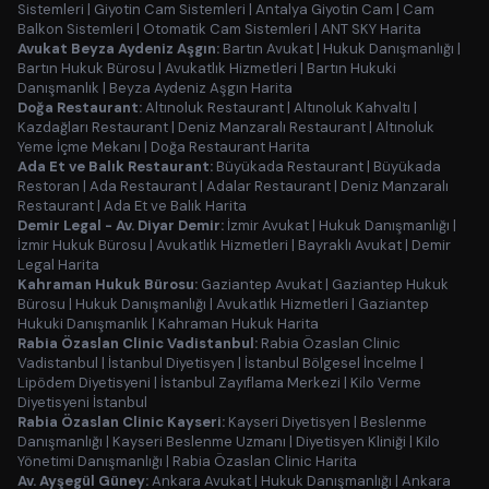
Sistemleri
|
Giyotin Cam Sistemleri
|
Antalya Giyotin Cam
|
Cam
Balkon Sistemleri
|
Otomatik Cam Sistemleri
|
ANT SKY Harita
Avukat Beyza Aydeniz Aşgın:
Bartın Avukat
|
Hukuk Danışmanlığı
|
Bartın Hukuk Bürosu
|
Avukatlık Hizmetleri
|
Bartın Hukuki
Danışmanlık
|
Beyza Aydeniz Aşgın Harita
Doğa Restaurant:
Altınoluk Restaurant
|
Altınoluk Kahvaltı
|
Kazdağları Restaurant
|
Deniz Manzaralı Restaurant
|
Altınoluk
Yeme İçme Mekanı
|
Doğa Restaurant Harita
Ada Et ve Balık Restaurant:
Büyükada Restaurant
|
Büyükada
Restoran
|
Ada Restaurant
|
Adalar Restaurant
|
Deniz Manzaralı
Restaurant
|
Ada Et ve Balık Harita
Demir Legal - Av. Diyar Demir:
İzmir Avukat
|
Hukuk Danışmanlığı
|
İzmir Hukuk Bürosu
|
Avukatlık Hizmetleri
|
Bayraklı Avukat
|
Demir
Legal Harita
Kahraman Hukuk Bürosu:
Gaziantep Avukat
|
Gaziantep Hukuk
Bürosu
|
Hukuk Danışmanlığı
|
Avukatlık Hizmetleri
|
Gaziantep
Hukuki Danışmanlık
|
Kahraman Hukuk Harita
Rabia Özaslan Clinic Vadistanbul:
Rabia Özaslan Clinic
Vadistanbul
|
İstanbul Diyetisyen
|
İstanbul Bölgesel İncelme
|
Lipödem Diyetisyeni
|
İstanbul Zayıflama Merkezi
|
Kilo Verme
Diyetisyeni İstanbul
Rabia Özaslan Clinic Kayseri:
Kayseri Diyetisyen
|
Beslenme
Danışmanlığı
|
Kayseri Beslenme Uzmanı
|
Diyetisyen Kliniği
|
Kilo
Yönetimi Danışmanlığı
|
Rabia Özaslan Clinic Harita
Av. Ayşegül Güney:
Ankara Avukat
|
Hukuk Danışmanlığı
|
Ankara