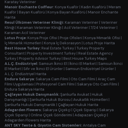
Karatay Veteriner
Manoir Enchante Coiffeur:
Konya Kuaför
|
Kadın Kuaförü
|
Meram
Kuaför
|
Bayan Kuaförü
|
Konya Bayan Kuaförü
|
Manoir Enchante
Harita
Resul Ülkümen Veteriner Kliniği:
Karaman Veteriner
|
Veteriner
Kliniği
|
Karaman Veteriner Kliniği
|
Acil Veteriner
|
7/24 Veteriner
|
Karaman Acil Veteriner
Lotus Proje:
Konya Proje Ofisi
|
Proje Ofisleri
|
Konya Mimarlık Ofisi
|
İç Mimarlık Hizmetleri
|
Konya İç Dekorasyon
|
Lotus Proje Harita
Best House Turkey:
Real Estate Turkey
|
Turkey Property
Consultant
|
Property Investment Turkey
|
Real Estate Agency
Turkey
|
Property Advisor Turkey
|
Best House Turkey Maps
A.L.Ç. Endüstriyel:
Samsun İkinci El
|
İkinci El Market
|
Samsun İkinci
El Market
|
Sıfır ve İkinci El Ürünler
|
Samsun Endüstriyel Ürünler
|
A.L.Ç. Endüstriyel Harita
Endura Sakarya:
Sakarya Cam Filmi
|
Oto Cam Filmi
|
Araç Cam
Filmi Uygulaması
|
Profesyonel Cam Filmi
|
Sakarya Oto Cam Filmi
|
Endura Sakarya Harita
Çağlayan Hukuk Danışmanlık:
Şanlıurfa Avukat
|
Hukuk
Danışmanlığı
|
Şanlıurfa Hukuk Bürosu
|
Avukatlık Hizmetleri
|
Şanlıurfa Hukuki Danışmanlık
|
Çağlayan Hukuk Harita
Adagarden Flowers:
Sakarya Çiçekçi
|
Çiçek Siparişi
|
Sakarya
Çiçek Siparişi
|
Online Çiçek Gönderimi
|
Adapazarı Çiçekçi
|
Adagarden Flowers Harita
ANT SKY Tente & Giyotin Cam Sistemleri:
Antalya Cam