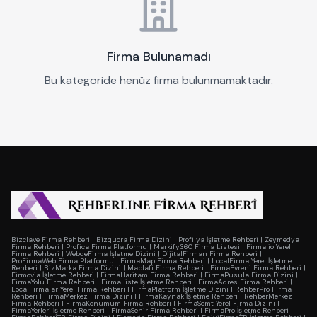
Firma Bulunamadı
Bu kategoride henüz firma bulunmamaktadır.
Bizclave Firma Rehberi
|
Bizquora Firma Dizini
|
Profilya İşletme Rehberi
|
Zeymedya
Firma Rehberi
|
Profica Firma Platformu
|
Markify360 Firma Listesi
|
Firmalio Yerel
Firma Rehberi
|
WebdeFirma İşletme Dizini
|
DijitalFirman Firma Rehberi
|
ProFirmaWeb Firma Platformu
|
FirmaMap Firma Rehberi
|
LocalFirma Yerel İşletme
Rehberi
|
BizMarka Firma Dizini
|
Maplafi Firma Rehberi
|
FirmaEvreni Firma Rehberi
|
Firmovia İşletme Rehberi
|
FirmaHaritam Firma Rehberi
|
FirmaPusula Firma Dizini
|
FirmaYolu Firma Rehberi
|
FirmaListe İşletme Rehberi
|
FirmaAdres Firma Rehberi
|
LocalFirmalar Yerel Firma Rehberi
|
FirmaPlatform İşletme Dizini
|
RehberPro Firma
Rehberi
|
FirmaMerkez Firma Dizini
|
FirmaKaynak İşletme Rehberi
|
RehberMerkez
Firma Rehberi
|
FirmaKonumum Firma Rehberi
|
FirmaSemt Yerel Firma Dizini
|
FirmaYerleri İşletme Rehberi
|
FirmaSehir Firma Rehberi
|
FirmaPro İşletme Rehberi
|