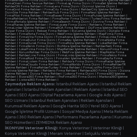
FirmaRehberiTR Firma Dizini
|
Firmoria Firma Rehberi
|
EniyiFirmaTR İşletme Rehberi
|
FirmaOneri Firma Tavsiye Rehberi
|
FirmaLog Firma Dizini
|
FirmaSet İşletme Rehberi
|
RehberON Firma Rehberi
|
FirmaLens Firma Dizini
|
Dizinist İşletme Dizini
|
FirmaGrid Firma Rehberi
|
FirmaCity Firma Dizini
|
RehberCity İşletme Rehberi
|
DizinSite Firma Rehberi
|
RehberHub Firma Dizini
|
FirmaNest İşletme Rehberi
|
FirmaPilot Firma Rehberi
|
FirmaBaseo Firma Dizini
|
FirmaPulseo İşletme Rehberi
|
FirmaRehberist Firma Rehberi
|
FirmaPorter Firma Dizini
|
TurkeyFirms Firma Rehberi
|
FirmaPortalio İşletme Rehberi
|
FirmaSearch Firma Dizini
|
Dizinra Firma Rehberi
|
FirmaPlaneo İşletme Rehberi
|
FirmaLocate Firma Dizini
|
Rehberis Firma Rehberi
|
FirmaLinker İşletme Rehberi
|
FirmaROA Firma Rehberi
|
DijiFirma İşletme Rehberi
|
Bulpar Firma Dizini
|
Rebset Firma Rehberi
|
BizLenta İşletme Dizini
|
Dijitalio Firma
Rehberi
|
FirmaPorta Firma Dizini
|
WebFirmio İşletme Rehberi
|
MapFirma Firma
Rehberi
|
FirmaVita Firma Dizini
|
FirmaArena İşletme Rehberi
|
FirmaLinka Firma
Rehberi
|
FirmaBulut Firma Dizini
|
FirmaKey İşletme Rehberi
|
FirmaNokta Firma
Rehberi
|
FirmaDurak Firma Dizini
|
FirmaRota İşletme Rehberi
|
LokalRehber Firma
Rehberi
|
FirmaYerim Firma Dizini
|
BizMora İşletme Rehberi
|
RehberNeti Firma
Rehberi
|
LokalFirma Firma Dizini
|
MapRehber İşletme Rehberi
|
KonumFirma Firma
Rehberi
|
KonumRehber Firma Dizini
|
WebFira İşletme Rehberi
|
MapNokta Firma
Rehberi
|
RehberLine Firma Dizini
|
FirmaLinko İşletme Rehberi
|
FirmaTekno Firma
Rehberi
|
FirmaRoid Firma Dizini
|
FirmaVeri İşletme Rehberi
|
FirmaSayfa Firma
Rehberi
|
FirmaListem Firma Rehberi
|
Rehbora Firma Dizini
|
FirmaRadar İşletme
Rehberi
|
FirmaClouds Firma Rehberi
|
FirmaWorlds Firma Dizini
|
FirmaRehberTR
İşletme Rehberi
|
FirmaRehberTurkey Firma Rehberi
|
FirmaListPro Firma Dizini
|
Listivoa İşletme Rehberi
|
Rehberio Firma Rehberi
|
Rehbera360 Firma Dizini
|
Diziora
İşletme Rehberi
|
Dizivia Firma Rehberi
|
Lokoria Firma Dizini
|
Firmora360 İşletme
Rehberi
|
Bizora360 Firma Rehberi
|
ProFirma360 Firma Dizini
|
Markora360 İşletme
Rehberi
|
Listora360 Firma Rehberi
|
Zeymedya Reklam Ajansı:
İstanbul Reklam Ajansı
|
İstanbul Reklam
Ajansları
|
İstanbul Reklam Ajansları
|
Reklam Ajansı
|
İstanbul SEO
Ajansı
|
SEO Ajansı
|
Dijital Pazarlama Ajansı
|
Google Ads Ajansı
|
SEO Uzmanı
|
İstanbul Reklam Ajansları
|
Reklam Ajansları
|
Kurumsal Reklam Ajansı
|
Google Harita SEO
|
Yerel SEO Ajansı
|
Google İşletme Profili Uzmanı
|
Sosyal Medya Ajansı
|
Meta Reklam
Ajansı
|
360 Reklam Ajansı
|
Performans Pazarlama Ajansı
|
Kurumsal
SEO Hizmetleri
|
ZEYMEDYA Reklam Ajansı
İKONYUM Veteriner Kliniği:
Konya Veteriner
|
Veteriner Kliniği
|
Konya Veteriner Kliniği
|
Meram Veteriner
|
Selçuklu Veteriner
|