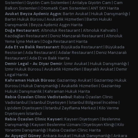
Sistemleri
|
Giyotin Cam Sistemleri
|
Antalya Giyotin Cam
|
Cam
Balkon Sistemleri
|
Otomatik Cam Sistemleri
|
ANT SKY Harita
Avukat Beyza Aydeniz Aşgın:
Bartın Avukat
|
Hukuk Danışmanlığı
|
Bartın Hukuk Bürosu
|
Avukatlık Hizmetleri
|
Bartın Hukuki
Danışmanlık
|
Beyza Aydeniz Aşgın Harita
Doğa Restaurant:
Altınoluk Restaurant
|
Altınoluk Kahvaltı
|
Kazdağları Restaurant
|
Deniz Manzaralı Restaurant
|
Altınoluk
Yeme İçme Mekanı
|
Doğa Restaurant Harita
Ada Et ve Balık Restaurant:
Büyükada Restaurant
|
Büyükada
Restoran
|
Ada Restaurant
|
Adalar Restaurant
|
Deniz Manzaralı
Restaurant
|
Ada Et ve Balık Harita
Demir Legal - Av. Diyar Demir:
İzmir Avukat
|
Hukuk Danışmanlığı
|
İzmir Hukuk Bürosu
|
Avukatlık Hizmetleri
|
Bayraklı Avukat
|
Demir
Legal Harita
Kahraman Hukuk Bürosu:
Gaziantep Avukat
|
Gaziantep Hukuk
Bürosu
|
Hukuk Danışmanlığı
|
Avukatlık Hizmetleri
|
Gaziantep
Hukuki Danışmanlık
|
Kahraman Hukuk Harita
Rabia Özaslan Clinic Vadistanbul:
Rabia Özaslan Clinic
Vadistanbul
|
İstanbul Diyetisyen
|
İstanbul Bölgesel İncelme
|
Lipödem Diyetisyeni
|
İstanbul Zayıflama Merkezi
|
Kilo Verme
Diyetisyeni İstanbul
Rabia Özaslan Clinic Kayseri:
Kayseri Diyetisyen
|
Beslenme
Danışmanlığı
|
Kayseri Beslenme Uzmanı
|
Diyetisyen Kliniği
|
Kilo
Yönetimi Danışmanlığı
|
Rabia Özaslan Clinic Harita
Av. Ayşegül Güney:
Ankara Avukat
|
Hukuk Danışmanlığı
|
Ankara