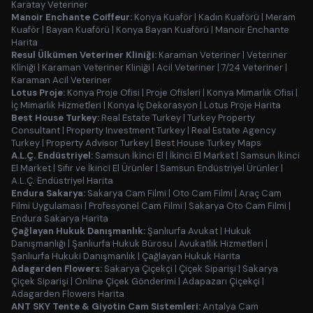
Karatay Veteriner
Manoir Enchante Coiffeur:
Konya Kuaför
|
Kadın Kuaförü
|
Meram
Kuaför
|
Bayan Kuaförü
|
Konya Bayan Kuaförü
|
Manoir Enchante
Harita
Resul Ülkümen Veteriner Kliniği:
Karaman Veteriner
|
Veteriner
Kliniği
|
Karaman Veteriner Kliniği
|
Acil Veteriner
|
7/24 Veteriner
|
Karaman Acil Veteriner
Lotus Proje:
Konya Proje Ofisi
|
Proje Ofisleri
|
Konya Mimarlık Ofisi
|
İç Mimarlık Hizmetleri
|
Konya İç Dekorasyon
|
Lotus Proje Harita
Best House Turkey:
Real Estate Turkey
|
Turkey Property
Consultant
|
Property Investment Turkey
|
Real Estate Agency
Turkey
|
Property Advisor Turkey
|
Best House Turkey Maps
A.L.Ç. Endüstriyel:
Samsun İkinci El
|
İkinci El Market
|
Samsun İkinci
El Market
|
Sıfır ve İkinci El Ürünler
|
Samsun Endüstriyel Ürünler
|
A.L.Ç. Endüstriyel Harita
Endura Sakarya:
Sakarya Cam Filmi
|
Oto Cam Filmi
|
Araç Cam
Filmi Uygulaması
|
Profesyonel Cam Filmi
|
Sakarya Oto Cam Filmi
|
Endura Sakarya Harita
Çağlayan Hukuk Danışmanlık:
Şanlıurfa Avukat
|
Hukuk
Danışmanlığı
|
Şanlıurfa Hukuk Bürosu
|
Avukatlık Hizmetleri
|
Şanlıurfa Hukuki Danışmanlık
|
Çağlayan Hukuk Harita
Adagarden Flowers:
Sakarya Çiçekçi
|
Çiçek Siparişi
|
Sakarya
Çiçek Siparişi
|
Online Çiçek Gönderimi
|
Adapazarı Çiçekçi
|
Adagarden Flowers Harita
ANT SKY Tente & Giyotin Cam Sistemleri:
Antalya Cam