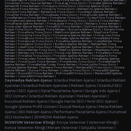
FirmaRehberiTR Firma Dizini
|
Firmoria Firma Rehberi
|
EniyiFirmaTR İşletme Rehberi
|
FirmaOneri Firma Tavsiye Rehberi
|
FirmaLog Firma Dizini
|
FirmaSet İşletme Rehberi
|
RehberON Firma Rehberi
|
FirmaLens Firma Dizini
|
Dizinist İşletme Dizini
|
FirmaGrid Firma Rehberi
|
FirmaCity Firma Dizini
|
RehberCity İşletme Rehberi
|
DizinSite Firma Rehberi
|
RehberHub Firma Dizini
|
FirmaNest İşletme Rehberi
|
FirmaPilot Firma Rehberi
|
FirmaBaseo Firma Dizini
|
FirmaPulseo İşletme Rehberi
|
FirmaRehberist Firma Rehberi
|
FirmaPorter Firma Dizini
|
TurkeyFirms Firma Rehberi
|
FirmaPortalio İşletme Rehberi
|
FirmaSearch Firma Dizini
|
Dizinra Firma Rehberi
|
FirmaPlaneo İşletme Rehberi
|
FirmaLocate Firma Dizini
|
Rehberis Firma Rehberi
|
FirmaLinker İşletme Rehberi
|
FirmaROA Firma Rehberi
|
DijiFirma İşletme Rehberi
|
Bulpar Firma Dizini
|
Rebset Firma Rehberi
|
BizLenta İşletme Dizini
|
Dijitalio Firma
Rehberi
|
FirmaPorta Firma Dizini
|
WebFirmio İşletme Rehberi
|
MapFirma Firma
Rehberi
|
FirmaVita Firma Dizini
|
FirmaArena İşletme Rehberi
|
FirmaLinka Firma
Rehberi
|
FirmaBulut Firma Dizini
|
FirmaKey İşletme Rehberi
|
FirmaNokta Firma
Rehberi
|
FirmaDurak Firma Dizini
|
FirmaRota İşletme Rehberi
|
LokalRehber Firma
Rehberi
|
FirmaYerim Firma Dizini
|
BizMora İşletme Rehberi
|
RehberNeti Firma
Rehberi
|
LokalFirma Firma Dizini
|
MapRehber İşletme Rehberi
|
KonumFirma Firma
Rehberi
|
KonumRehber Firma Dizini
|
WebFira İşletme Rehberi
|
MapNokta Firma
Rehberi
|
RehberLine Firma Dizini
|
FirmaLinko İşletme Rehberi
|
FirmaTekno Firma
Rehberi
|
FirmaRoid Firma Dizini
|
FirmaVeri İşletme Rehberi
|
FirmaSayfa Firma
Rehberi
|
FirmaListem Firma Rehberi
|
Rehbora Firma Dizini
|
FirmaRadar İşletme
Rehberi
|
FirmaClouds Firma Rehberi
|
FirmaWorlds Firma Dizini
|
FirmaRehberTR
İşletme Rehberi
|
FirmaRehberTurkey Firma Rehberi
|
FirmaListPro Firma Dizini
|
Listivoa İşletme Rehberi
|
Rehberio Firma Rehberi
|
Rehbera360 Firma Dizini
|
Diziora
İşletme Rehberi
|
Dizivia Firma Rehberi
|
Lokoria Firma Dizini
|
Firmora360 İşletme
Rehberi
|
Bizora360 Firma Rehberi
|
ProFirma360 Firma Dizini
|
Markora360 İşletme
Rehberi
|
Listora360 Firma Rehberi
|
Zeymedya Reklam Ajansı:
İstanbul Reklam Ajansı
|
İstanbul Reklam
Ajansları
|
İstanbul Reklam Ajansları
|
Reklam Ajansı
|
İstanbul SEO
Ajansı
|
SEO Ajansı
|
Dijital Pazarlama Ajansı
|
Google Ads Ajansı
|
SEO Uzmanı
|
İstanbul Reklam Ajansları
|
Reklam Ajansları
|
Kurumsal Reklam Ajansı
|
Google Harita SEO
|
Yerel SEO Ajansı
|
Google İşletme Profili Uzmanı
|
Sosyal Medya Ajansı
|
Meta Reklam
Ajansı
|
360 Reklam Ajansı
|
Performans Pazarlama Ajansı
|
Kurumsal
SEO Hizmetleri
|
ZEYMEDYA Reklam Ajansı
İKONYUM Veteriner Kliniği:
Konya Veteriner
|
Veteriner Kliniği
|
Konya Veteriner Kliniği
|
Meram Veteriner
|
Selçuklu Veteriner
|