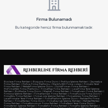
Firma Bulunamadı
Bu kategoride henüz firma bulunmamaktadır.
Bizclave Firma Rehberi
|
Bizquora Firma Dizini
|
Profilya İşletme Rehberi
|
Zeymedya
Firma Rehberi
|
Profica Firma Platformu
|
Markify360 Firma Listesi
|
Firmalio Yerel
Firma Rehberi
|
WebdeFirma İşletme Dizini
|
DijitalFirman Firma Rehberi
|
ProFirmaWeb Firma Platformu
|
FirmaMap Firma Rehberi
|
LocalFirma Yerel İşletme
Rehberi
|
BizMarka Firma Dizini
|
Maplafi Firma Rehberi
|
FirmaEvreni Firma Rehberi
|
Firmovia İşletme Rehberi
|
FirmaHaritam Firma Rehberi
|
FirmaPusula Firma Dizini
|
FirmaYolu Firma Rehberi
|
FirmaListe İşletme Rehberi
|
FirmaAdres Firma Rehberi
|
LocalFirmalar Yerel Firma Rehberi
|
FirmaPlatform İşletme Dizini
|
RehberPro Firma
Rehberi
|
FirmaMerkez Firma Dizini
|
FirmaKaynak İşletme Rehberi
|
RehberMerkez
Firma Rehberi
|
FirmaKonumum Firma Rehberi
|
FirmaSemt Yerel Firma Dizini
|
FirmaYerleri İşletme Rehberi
|
FirmaSehir Firma Rehberi
|
FirmaPro İşletme Rehberi
|