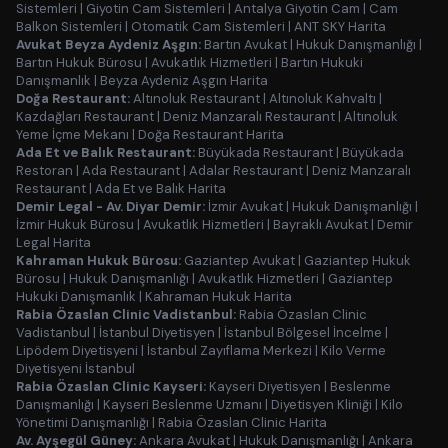
Sistemleri
|
Giyotin Cam Sistemleri
|
Antalya Giyotin Cam
|
Cam
Balkon Sistemleri
|
Otomatik Cam Sistemleri
|
ANT SKY Harita
Avukat Beyza Aydeniz Aşgın:
Bartın Avukat
|
Hukuk Danışmanlığı
|
Bartın Hukuk Bürosu
|
Avukatlık Hizmetleri
|
Bartın Hukuki
Danışmanlık
|
Beyza Aydeniz Aşgın Harita
Doğa Restaurant:
Altınoluk Restaurant
|
Altınoluk Kahvaltı
|
Kazdağları Restaurant
|
Deniz Manzaralı Restaurant
|
Altınoluk
Yeme İçme Mekanı
|
Doğa Restaurant Harita
Ada Et ve Balık Restaurant:
Büyükada Restaurant
|
Büyükada
Restoran
|
Ada Restaurant
|
Adalar Restaurant
|
Deniz Manzaralı
Restaurant
|
Ada Et ve Balık Harita
Demir Legal - Av. Diyar Demir:
İzmir Avukat
|
Hukuk Danışmanlığı
|
İzmir Hukuk Bürosu
|
Avukatlık Hizmetleri
|
Bayraklı Avukat
|
Demir
Legal Harita
Kahraman Hukuk Bürosu:
Gaziantep Avukat
|
Gaziantep Hukuk
Bürosu
|
Hukuk Danışmanlığı
|
Avukatlık Hizmetleri
|
Gaziantep
Hukuki Danışmanlık
|
Kahraman Hukuk Harita
Rabia Özaslan Clinic Vadistanbul:
Rabia Özaslan Clinic
Vadistanbul
|
İstanbul Diyetisyen
|
İstanbul Bölgesel İncelme
|
Lipödem Diyetisyeni
|
İstanbul Zayıflama Merkezi
|
Kilo Verme
Diyetisyeni İstanbul
Rabia Özaslan Clinic Kayseri:
Kayseri Diyetisyen
|
Beslenme
Danışmanlığı
|
Kayseri Beslenme Uzmanı
|
Diyetisyen Kliniği
|
Kilo
Yönetimi Danışmanlığı
|
Rabia Özaslan Clinic Harita
Av. Ayşegül Güney:
Ankara Avukat
|
Hukuk Danışmanlığı
|
Ankara