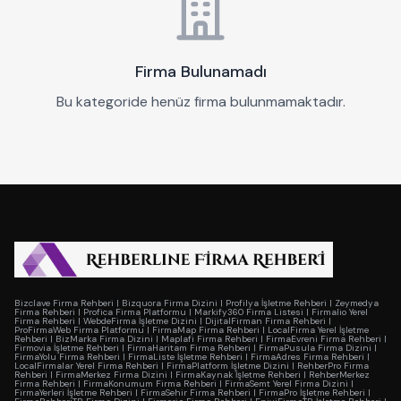
Firma Bulunamadı
Bu kategoride henüz firma bulunmamaktadır.
Bizclave Firma Rehberi
|
Bizquora Firma Dizini
|
Profilya İşletme Rehberi
|
Zeymedya
Firma Rehberi
|
Profica Firma Platformu
|
Markify360 Firma Listesi
|
Firmalio Yerel
Firma Rehberi
|
WebdeFirma İşletme Dizini
|
DijitalFirman Firma Rehberi
|
ProFirmaWeb Firma Platformu
|
FirmaMap Firma Rehberi
|
LocalFirma Yerel İşletme
Rehberi
|
BizMarka Firma Dizini
|
Maplafi Firma Rehberi
|
FirmaEvreni Firma Rehberi
|
Firmovia İşletme Rehberi
|
FirmaHaritam Firma Rehberi
|
FirmaPusula Firma Dizini
|
FirmaYolu Firma Rehberi
|
FirmaListe İşletme Rehberi
|
FirmaAdres Firma Rehberi
|
LocalFirmalar Yerel Firma Rehberi
|
FirmaPlatform İşletme Dizini
|
RehberPro Firma
Rehberi
|
FirmaMerkez Firma Dizini
|
FirmaKaynak İşletme Rehberi
|
RehberMerkez
Firma Rehberi
|
FirmaKonumum Firma Rehberi
|
FirmaSemt Yerel Firma Dizini
|
FirmaYerleri İşletme Rehberi
|
FirmaSehir Firma Rehberi
|
FirmaPro İşletme Rehberi
|