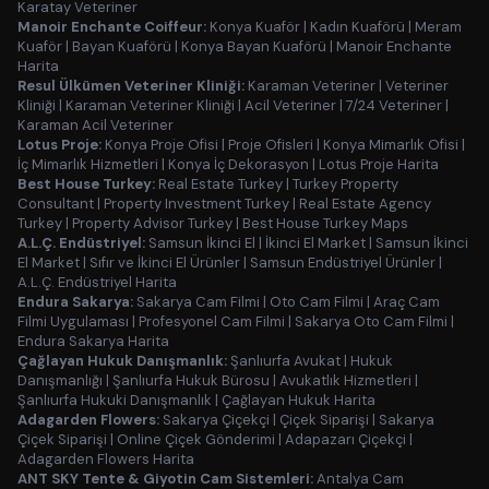
Karatay Veteriner
Manoir Enchante Coiffeur:
Konya Kuaför
|
Kadın Kuaförü
|
Meram
Kuaför
|
Bayan Kuaförü
|
Konya Bayan Kuaförü
|
Manoir Enchante
Harita
Resul Ülkümen Veteriner Kliniği:
Karaman Veteriner
|
Veteriner
Kliniği
|
Karaman Veteriner Kliniği
|
Acil Veteriner
|
7/24 Veteriner
|
Karaman Acil Veteriner
Lotus Proje:
Konya Proje Ofisi
|
Proje Ofisleri
|
Konya Mimarlık Ofisi
|
İç Mimarlık Hizmetleri
|
Konya İç Dekorasyon
|
Lotus Proje Harita
Best House Turkey:
Real Estate Turkey
|
Turkey Property
Consultant
|
Property Investment Turkey
|
Real Estate Agency
Turkey
|
Property Advisor Turkey
|
Best House Turkey Maps
A.L.Ç. Endüstriyel:
Samsun İkinci El
|
İkinci El Market
|
Samsun İkinci
El Market
|
Sıfır ve İkinci El Ürünler
|
Samsun Endüstriyel Ürünler
|
A.L.Ç. Endüstriyel Harita
Endura Sakarya:
Sakarya Cam Filmi
|
Oto Cam Filmi
|
Araç Cam
Filmi Uygulaması
|
Profesyonel Cam Filmi
|
Sakarya Oto Cam Filmi
|
Endura Sakarya Harita
Çağlayan Hukuk Danışmanlık:
Şanlıurfa Avukat
|
Hukuk
Danışmanlığı
|
Şanlıurfa Hukuk Bürosu
|
Avukatlık Hizmetleri
|
Şanlıurfa Hukuki Danışmanlık
|
Çağlayan Hukuk Harita
Adagarden Flowers:
Sakarya Çiçekçi
|
Çiçek Siparişi
|
Sakarya
Çiçek Siparişi
|
Online Çiçek Gönderimi
|
Adapazarı Çiçekçi
|
Adagarden Flowers Harita
ANT SKY Tente & Giyotin Cam Sistemleri:
Antalya Cam