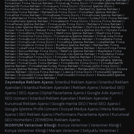
FirmaRehberiTR Firma Dizini
|
Firmoria Firma Rehberi
|
EniyiFirmaTR İşletme Rehberi
|
FirmaOneri Firma Tavsiye Rehberi
|
FirmaLog Firma Dizini
|
FirmaSet İşletme Rehberi
|
RehberON Firma Rehberi
|
FirmaLens Firma Dizini
|
Dizinist İşletme Dizini
|
FirmaGrid Firma Rehberi
|
FirmaCity Firma Dizini
|
RehberCity İşletme Rehberi
|
DizinSite Firma Rehberi
|
RehberHub Firma Dizini
|
FirmaNest İşletme Rehberi
|
FirmaPilot Firma Rehberi
|
FirmaBaseo Firma Dizini
|
FirmaPulseo İşletme Rehberi
|
FirmaRehberist Firma Rehberi
|
FirmaPorter Firma Dizini
|
TurkeyFirms Firma Rehberi
|
FirmaPortalio İşletme Rehberi
|
FirmaSearch Firma Dizini
|
Dizinra Firma Rehberi
|
FirmaPlaneo İşletme Rehberi
|
FirmaLocate Firma Dizini
|
Rehberis Firma Rehberi
|
FirmaLinker İşletme Rehberi
|
FirmaROA Firma Rehberi
|
DijiFirma İşletme Rehberi
|
Bulpar Firma Dizini
|
Rebset Firma Rehberi
|
BizLenta İşletme Dizini
|
Dijitalio Firma
Rehberi
|
FirmaPorta Firma Dizini
|
WebFirmio İşletme Rehberi
|
MapFirma Firma
Rehberi
|
FirmaVita Firma Dizini
|
FirmaArena İşletme Rehberi
|
FirmaLinka Firma
Rehberi
|
FirmaBulut Firma Dizini
|
FirmaKey İşletme Rehberi
|
FirmaNokta Firma
Rehberi
|
FirmaDurak Firma Dizini
|
FirmaRota İşletme Rehberi
|
LokalRehber Firma
Rehberi
|
FirmaYerim Firma Dizini
|
BizMora İşletme Rehberi
|
RehberNeti Firma
Rehberi
|
LokalFirma Firma Dizini
|
MapRehber İşletme Rehberi
|
KonumFirma Firma
Rehberi
|
KonumRehber Firma Dizini
|
WebFira İşletme Rehberi
|
MapNokta Firma
Rehberi
|
RehberLine Firma Dizini
|
FirmaLinko İşletme Rehberi
|
FirmaTekno Firma
Rehberi
|
FirmaRoid Firma Dizini
|
FirmaVeri İşletme Rehberi
|
FirmaSayfa Firma
Rehberi
|
FirmaListem Firma Rehberi
|
Rehbora Firma Dizini
|
FirmaRadar İşletme
Rehberi
|
FirmaClouds Firma Rehberi
|
FirmaWorlds Firma Dizini
|
FirmaRehberTR
İşletme Rehberi
|
FirmaRehberTurkey Firma Rehberi
|
FirmaListPro Firma Dizini
|
Listivoa İşletme Rehberi
|
Rehberio Firma Rehberi
|
Rehbera360 Firma Dizini
|
Diziora
İşletme Rehberi
|
Dizivia Firma Rehberi
|
Lokoria Firma Dizini
|
Firmora360 İşletme
Rehberi
|
Bizora360 Firma Rehberi
|
ProFirma360 Firma Dizini
|
Markora360 İşletme
Rehberi
|
Listora360 Firma Rehberi
|
Zeymedya Reklam Ajansı:
İstanbul Reklam Ajansı
|
İstanbul Reklam
Ajansları
|
İstanbul Reklam Ajansları
|
Reklam Ajansı
|
İstanbul SEO
Ajansı
|
SEO Ajansı
|
Dijital Pazarlama Ajansı
|
Google Ads Ajansı
|
SEO Uzmanı
|
İstanbul Reklam Ajansları
|
Reklam Ajansları
|
Kurumsal Reklam Ajansı
|
Google Harita SEO
|
Yerel SEO Ajansı
|
Google İşletme Profili Uzmanı
|
Sosyal Medya Ajansı
|
Meta Reklam
Ajansı
|
360 Reklam Ajansı
|
Performans Pazarlama Ajansı
|
Kurumsal
SEO Hizmetleri
|
ZEYMEDYA Reklam Ajansı
İKONYUM Veteriner Kliniği:
Konya Veteriner
|
Veteriner Kliniği
|
Konya Veteriner Kliniği
|
Meram Veteriner
|
Selçuklu Veteriner
|