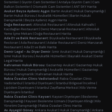
Sistemleri
|
Giyotin Cam Sistemleri
|
Antalya Giyotin Cam
|
Cam
Balkon Sistemleri
|
Otomatik Cam Sistemleri
|
ANT SKY Harita
Avukat Beyza Aydeniz Aşgın:
Bartın Avukat
|
Hukuk Danışmanlığı
|
Bartın Hukuk Bürosu
|
Avukatlık Hizmetleri
|
Bartın Hukuki
Danışmanlık
|
Beyza Aydeniz Aşgın Harita
Doğa Restaurant:
Altınoluk Restaurant
|
Altınoluk Kahvaltı
|
Kazdağları Restaurant
|
Deniz Manzaralı Restaurant
|
Altınoluk
Yeme İçme Mekanı
|
Doğa Restaurant Harita
Ada Et ve Balık Restaurant:
Büyükada Restaurant
|
Büyükada
Restoran
|
Ada Restaurant
|
Adalar Restaurant
|
Deniz Manzaralı
Restaurant
|
Ada Et ve Balık Harita
Demir Legal - Av. Diyar Demir:
İzmir Avukat
|
Hukuk Danışmanlığı
|
İzmir Hukuk Bürosu
|
Avukatlık Hizmetleri
|
Bayraklı Avukat
|
Demir
Legal Harita
Kahraman Hukuk Bürosu:
Gaziantep Avukat
|
Gaziantep Hukuk
Bürosu
|
Hukuk Danışmanlığı
|
Avukatlık Hizmetleri
|
Gaziantep
Hukuki Danışmanlık
|
Kahraman Hukuk Harita
Rabia Özaslan Clinic Vadistanbul:
Rabia Özaslan Clinic
Vadistanbul
|
İstanbul Diyetisyen
|
İstanbul Bölgesel İncelme
|
Lipödem Diyetisyeni
|
İstanbul Zayıflama Merkezi
|
Kilo Verme
Diyetisyeni İstanbul
Rabia Özaslan Clinic Kayseri:
Kayseri Diyetisyen
|
Beslenme
Danışmanlığı
|
Kayseri Beslenme Uzmanı
|
Diyetisyen Kliniği
|
Kilo
Yönetimi Danışmanlığı
|
Rabia Özaslan Clinic Harita
Av. Ayşegül Güney:
Ankara Avukat
|
Hukuk Danışmanlığı
|
Ankara