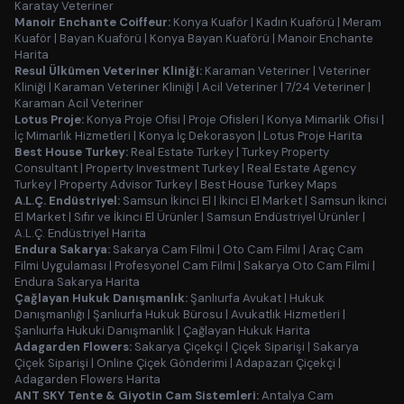
Karatay Veteriner
Manoir Enchante Coiffeur:
Konya Kuaför
|
Kadın Kuaförü
|
Meram
Kuaför
|
Bayan Kuaförü
|
Konya Bayan Kuaförü
|
Manoir Enchante
Harita
Resul Ülkümen Veteriner Kliniği:
Karaman Veteriner
|
Veteriner
Kliniği
|
Karaman Veteriner Kliniği
|
Acil Veteriner
|
7/24 Veteriner
|
Karaman Acil Veteriner
Lotus Proje:
Konya Proje Ofisi
|
Proje Ofisleri
|
Konya Mimarlık Ofisi
|
İç Mimarlık Hizmetleri
|
Konya İç Dekorasyon
|
Lotus Proje Harita
Best House Turkey:
Real Estate Turkey
|
Turkey Property
Consultant
|
Property Investment Turkey
|
Real Estate Agency
Turkey
|
Property Advisor Turkey
|
Best House Turkey Maps
A.L.Ç. Endüstriyel:
Samsun İkinci El
|
İkinci El Market
|
Samsun İkinci
El Market
|
Sıfır ve İkinci El Ürünler
|
Samsun Endüstriyel Ürünler
|
A.L.Ç. Endüstriyel Harita
Endura Sakarya:
Sakarya Cam Filmi
|
Oto Cam Filmi
|
Araç Cam
Filmi Uygulaması
|
Profesyonel Cam Filmi
|
Sakarya Oto Cam Filmi
|
Endura Sakarya Harita
Çağlayan Hukuk Danışmanlık:
Şanlıurfa Avukat
|
Hukuk
Danışmanlığı
|
Şanlıurfa Hukuk Bürosu
|
Avukatlık Hizmetleri
|
Şanlıurfa Hukuki Danışmanlık
|
Çağlayan Hukuk Harita
Adagarden Flowers:
Sakarya Çiçekçi
|
Çiçek Siparişi
|
Sakarya
Çiçek Siparişi
|
Online Çiçek Gönderimi
|
Adapazarı Çiçekçi
|
Adagarden Flowers Harita
ANT SKY Tente & Giyotin Cam Sistemleri:
Antalya Cam