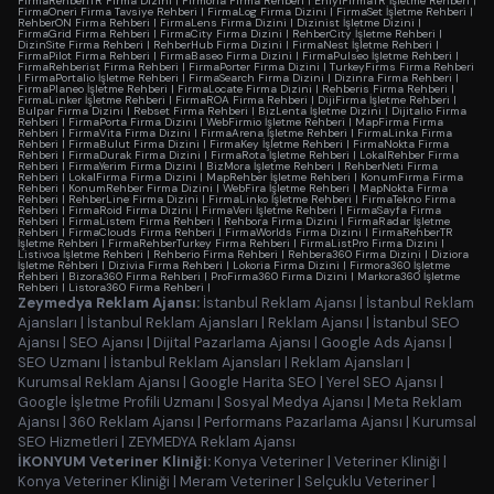
FirmaRehberiTR Firma Dizini
|
Firmoria Firma Rehberi
|
EniyiFirmaTR İşletme Rehberi
|
FirmaOneri Firma Tavsiye Rehberi
|
FirmaLog Firma Dizini
|
FirmaSet İşletme Rehberi
|
RehberON Firma Rehberi
|
FirmaLens Firma Dizini
|
Dizinist İşletme Dizini
|
FirmaGrid Firma Rehberi
|
FirmaCity Firma Dizini
|
RehberCity İşletme Rehberi
|
DizinSite Firma Rehberi
|
RehberHub Firma Dizini
|
FirmaNest İşletme Rehberi
|
FirmaPilot Firma Rehberi
|
FirmaBaseo Firma Dizini
|
FirmaPulseo İşletme Rehberi
|
FirmaRehberist Firma Rehberi
|
FirmaPorter Firma Dizini
|
TurkeyFirms Firma Rehberi
|
FirmaPortalio İşletme Rehberi
|
FirmaSearch Firma Dizini
|
Dizinra Firma Rehberi
|
FirmaPlaneo İşletme Rehberi
|
FirmaLocate Firma Dizini
|
Rehberis Firma Rehberi
|
FirmaLinker İşletme Rehberi
|
FirmaROA Firma Rehberi
|
DijiFirma İşletme Rehberi
|
Bulpar Firma Dizini
|
Rebset Firma Rehberi
|
BizLenta İşletme Dizini
|
Dijitalio Firma
Rehberi
|
FirmaPorta Firma Dizini
|
WebFirmio İşletme Rehberi
|
MapFirma Firma
Rehberi
|
FirmaVita Firma Dizini
|
FirmaArena İşletme Rehberi
|
FirmaLinka Firma
Rehberi
|
FirmaBulut Firma Dizini
|
FirmaKey İşletme Rehberi
|
FirmaNokta Firma
Rehberi
|
FirmaDurak Firma Dizini
|
FirmaRota İşletme Rehberi
|
LokalRehber Firma
Rehberi
|
FirmaYerim Firma Dizini
|
BizMora İşletme Rehberi
|
RehberNeti Firma
Rehberi
|
LokalFirma Firma Dizini
|
MapRehber İşletme Rehberi
|
KonumFirma Firma
Rehberi
|
KonumRehber Firma Dizini
|
WebFira İşletme Rehberi
|
MapNokta Firma
Rehberi
|
RehberLine Firma Dizini
|
FirmaLinko İşletme Rehberi
|
FirmaTekno Firma
Rehberi
|
FirmaRoid Firma Dizini
|
FirmaVeri İşletme Rehberi
|
FirmaSayfa Firma
Rehberi
|
FirmaListem Firma Rehberi
|
Rehbora Firma Dizini
|
FirmaRadar İşletme
Rehberi
|
FirmaClouds Firma Rehberi
|
FirmaWorlds Firma Dizini
|
FirmaRehberTR
İşletme Rehberi
|
FirmaRehberTurkey Firma Rehberi
|
FirmaListPro Firma Dizini
|
Listivoa İşletme Rehberi
|
Rehberio Firma Rehberi
|
Rehbera360 Firma Dizini
|
Diziora
İşletme Rehberi
|
Dizivia Firma Rehberi
|
Lokoria Firma Dizini
|
Firmora360 İşletme
Rehberi
|
Bizora360 Firma Rehberi
|
ProFirma360 Firma Dizini
|
Markora360 İşletme
Rehberi
|
Listora360 Firma Rehberi
|
Zeymedya Reklam Ajansı:
İstanbul Reklam Ajansı
|
İstanbul Reklam
Ajansları
|
İstanbul Reklam Ajansları
|
Reklam Ajansı
|
İstanbul SEO
Ajansı
|
SEO Ajansı
|
Dijital Pazarlama Ajansı
|
Google Ads Ajansı
|
SEO Uzmanı
|
İstanbul Reklam Ajansları
|
Reklam Ajansları
|
Kurumsal Reklam Ajansı
|
Google Harita SEO
|
Yerel SEO Ajansı
|
Google İşletme Profili Uzmanı
|
Sosyal Medya Ajansı
|
Meta Reklam
Ajansı
|
360 Reklam Ajansı
|
Performans Pazarlama Ajansı
|
Kurumsal
SEO Hizmetleri
|
ZEYMEDYA Reklam Ajansı
İKONYUM Veteriner Kliniği:
Konya Veteriner
|
Veteriner Kliniği
|
Konya Veteriner Kliniği
|
Meram Veteriner
|
Selçuklu Veteriner
|