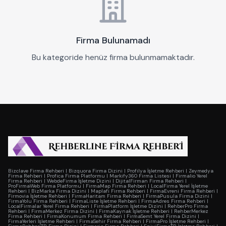
Firma Bulunamadı
Bu kategoride henüz firma bulunmamaktadır.
Bizclave Firma Rehberi
|
Bizquora Firma Dizini
|
Profilya İşletme Rehberi
|
Zeymedya
Firma Rehberi
|
Profica Firma Platformu
|
Markify360 Firma Listesi
|
Firmalio Yerel
Firma Rehberi
|
WebdeFirma İşletme Dizini
|
DijitalFirman Firma Rehberi
|
ProFirmaWeb Firma Platformu
|
FirmaMap Firma Rehberi
|
LocalFirma Yerel İşletme
Rehberi
|
BizMarka Firma Dizini
|
Maplafi Firma Rehberi
|
FirmaEvreni Firma Rehberi
|
Firmovia İşletme Rehberi
|
FirmaHaritam Firma Rehberi
|
FirmaPusula Firma Dizini
|
FirmaYolu Firma Rehberi
|
FirmaListe İşletme Rehberi
|
FirmaAdres Firma Rehberi
|
LocalFirmalar Yerel Firma Rehberi
|
FirmaPlatform İşletme Dizini
|
RehberPro Firma
Rehberi
|
FirmaMerkez Firma Dizini
|
FirmaKaynak İşletme Rehberi
|
RehberMerkez
Firma Rehberi
|
FirmaKonumum Firma Rehberi
|
FirmaSemt Yerel Firma Dizini
|
FirmaYerleri İşletme Rehberi
|
FirmaSehir Firma Rehberi
|
FirmaPro İşletme Rehberi
|