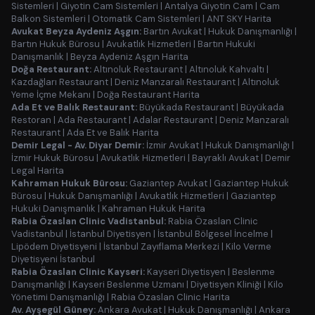
Sistemleri
|
Giyotin Cam Sistemleri
|
Antalya Giyotin Cam
|
Cam
Balkon Sistemleri
|
Otomatik Cam Sistemleri
|
ANT SKY Harita
Avukat Beyza Aydeniz Aşgın:
Bartın Avukat
|
Hukuk Danışmanlığı
|
Bartın Hukuk Bürosu
|
Avukatlık Hizmetleri
|
Bartın Hukuki
Danışmanlık
|
Beyza Aydeniz Aşgın Harita
Doğa Restaurant:
Altınoluk Restaurant
|
Altınoluk Kahvaltı
|
Kazdağları Restaurant
|
Deniz Manzaralı Restaurant
|
Altınoluk
Yeme İçme Mekanı
|
Doğa Restaurant Harita
Ada Et ve Balık Restaurant:
Büyükada Restaurant
|
Büyükada
Restoran
|
Ada Restaurant
|
Adalar Restaurant
|
Deniz Manzaralı
Restaurant
|
Ada Et ve Balık Harita
Demir Legal - Av. Diyar Demir:
İzmir Avukat
|
Hukuk Danışmanlığı
|
İzmir Hukuk Bürosu
|
Avukatlık Hizmetleri
|
Bayraklı Avukat
|
Demir
Legal Harita
Kahraman Hukuk Bürosu:
Gaziantep Avukat
|
Gaziantep Hukuk
Bürosu
|
Hukuk Danışmanlığı
|
Avukatlık Hizmetleri
|
Gaziantep
Hukuki Danışmanlık
|
Kahraman Hukuk Harita
Rabia Özaslan Clinic Vadistanbul:
Rabia Özaslan Clinic
Vadistanbul
|
İstanbul Diyetisyen
|
İstanbul Bölgesel İncelme
|
Lipödem Diyetisyeni
|
İstanbul Zayıflama Merkezi
|
Kilo Verme
Diyetisyeni İstanbul
Rabia Özaslan Clinic Kayseri:
Kayseri Diyetisyen
|
Beslenme
Danışmanlığı
|
Kayseri Beslenme Uzmanı
|
Diyetisyen Kliniği
|
Kilo
Yönetimi Danışmanlığı
|
Rabia Özaslan Clinic Harita
Av. Ayşegül Güney:
Ankara Avukat
|
Hukuk Danışmanlığı
|
Ankara