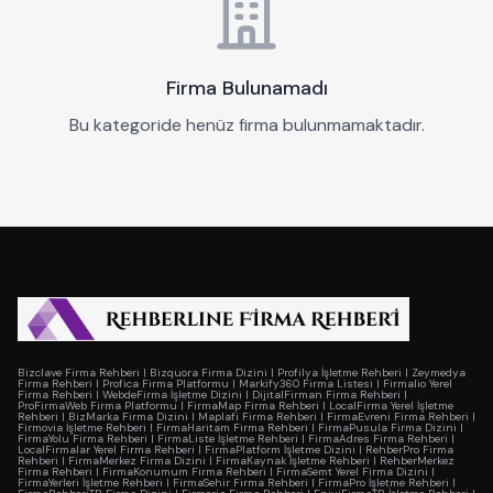
Firma Bulunamadı
Bu kategoride henüz firma bulunmamaktadır.
Bizclave Firma Rehberi
|
Bizquora Firma Dizini
|
Profilya İşletme Rehberi
|
Zeymedya
Firma Rehberi
|
Profica Firma Platformu
|
Markify360 Firma Listesi
|
Firmalio Yerel
Firma Rehberi
|
WebdeFirma İşletme Dizini
|
DijitalFirman Firma Rehberi
|
ProFirmaWeb Firma Platformu
|
FirmaMap Firma Rehberi
|
LocalFirma Yerel İşletme
Rehberi
|
BizMarka Firma Dizini
|
Maplafi Firma Rehberi
|
FirmaEvreni Firma Rehberi
|
Firmovia İşletme Rehberi
|
FirmaHaritam Firma Rehberi
|
FirmaPusula Firma Dizini
|
FirmaYolu Firma Rehberi
|
FirmaListe İşletme Rehberi
|
FirmaAdres Firma Rehberi
|
LocalFirmalar Yerel Firma Rehberi
|
FirmaPlatform İşletme Dizini
|
RehberPro Firma
Rehberi
|
FirmaMerkez Firma Dizini
|
FirmaKaynak İşletme Rehberi
|
RehberMerkez
Firma Rehberi
|
FirmaKonumum Firma Rehberi
|
FirmaSemt Yerel Firma Dizini
|
FirmaYerleri İşletme Rehberi
|
FirmaSehir Firma Rehberi
|
FirmaPro İşletme Rehberi
|