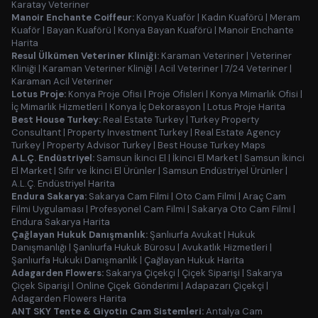
Karatay Veteriner
Manoir Enchante Coiffeur:
Konya Kuaför
|
Kadın Kuaförü
|
Meram
Kuaför
|
Bayan Kuaförü
|
Konya Bayan Kuaförü
|
Manoir Enchante
Harita
Resul Ülkümen Veteriner Kliniği:
Karaman Veteriner
|
Veteriner
Kliniği
|
Karaman Veteriner Kliniği
|
Acil Veteriner
|
7/24 Veteriner
|
Karaman Acil Veteriner
Lotus Proje:
Konya Proje Ofisi
|
Proje Ofisleri
|
Konya Mimarlık Ofisi
|
İç Mimarlık Hizmetleri
|
Konya İç Dekorasyon
|
Lotus Proje Harita
Best House Turkey:
Real Estate Turkey
|
Turkey Property
Consultant
|
Property Investment Turkey
|
Real Estate Agency
Turkey
|
Property Advisor Turkey
|
Best House Turkey Maps
A.L.Ç. Endüstriyel:
Samsun İkinci El
|
İkinci El Market
|
Samsun İkinci
El Market
|
Sıfır ve İkinci El Ürünler
|
Samsun Endüstriyel Ürünler
|
A.L.Ç. Endüstriyel Harita
Endura Sakarya:
Sakarya Cam Filmi
|
Oto Cam Filmi
|
Araç Cam
Filmi Uygulaması
|
Profesyonel Cam Filmi
|
Sakarya Oto Cam Filmi
|
Endura Sakarya Harita
Çağlayan Hukuk Danışmanlık:
Şanlıurfa Avukat
|
Hukuk
Danışmanlığı
|
Şanlıurfa Hukuk Bürosu
|
Avukatlık Hizmetleri
|
Şanlıurfa Hukuki Danışmanlık
|
Çağlayan Hukuk Harita
Adagarden Flowers:
Sakarya Çiçekçi
|
Çiçek Siparişi
|
Sakarya
Çiçek Siparişi
|
Online Çiçek Gönderimi
|
Adapazarı Çiçekçi
|
Adagarden Flowers Harita
ANT SKY Tente & Giyotin Cam Sistemleri:
Antalya Cam