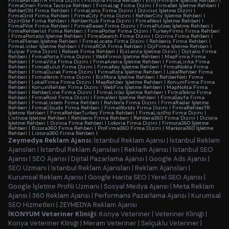
FirmaRehberiTR Firma Dizini
|
Firmoria Firma Rehberi
|
EniyiFirmaTR İşletme Rehberi
|
FirmaOneri Firma Tavsiye Rehberi
|
FirmaLog Firma Dizini
|
FirmaSet İşletme Rehberi
|
RehberON Firma Rehberi
|
FirmaLens Firma Dizini
|
Dizinist İşletme Dizini
|
FirmaGrid Firma Rehberi
|
FirmaCity Firma Dizini
|
RehberCity İşletme Rehberi
|
DizinSite Firma Rehberi
|
RehberHub Firma Dizini
|
FirmaNest İşletme Rehberi
|
FirmaPilot Firma Rehberi
|
FirmaBaseo Firma Dizini
|
FirmaPulseo İşletme Rehberi
|
FirmaRehberist Firma Rehberi
|
FirmaPorter Firma Dizini
|
TurkeyFirms Firma Rehberi
|
FirmaPortalio İşletme Rehberi
|
FirmaSearch Firma Dizini
|
Dizinra Firma Rehberi
|
FirmaPlaneo İşletme Rehberi
|
FirmaLocate Firma Dizini
|
Rehberis Firma Rehberi
|
FirmaLinker İşletme Rehberi
|
FirmaROA Firma Rehberi
|
DijiFirma İşletme Rehberi
|
Bulpar Firma Dizini
|
Rebset Firma Rehberi
|
BizLenta İşletme Dizini
|
Dijitalio Firma
Rehberi
|
FirmaPorta Firma Dizini
|
WebFirmio İşletme Rehberi
|
MapFirma Firma
Rehberi
|
FirmaVita Firma Dizini
|
FirmaArena İşletme Rehberi
|
FirmaLinka Firma
Rehberi
|
FirmaBulut Firma Dizini
|
FirmaKey İşletme Rehberi
|
FirmaNokta Firma
Rehberi
|
FirmaDurak Firma Dizini
|
FirmaRota İşletme Rehberi
|
LokalRehber Firma
Rehberi
|
FirmaYerim Firma Dizini
|
BizMora İşletme Rehberi
|
RehberNeti Firma
Rehberi
|
LokalFirma Firma Dizini
|
MapRehber İşletme Rehberi
|
KonumFirma Firma
Rehberi
|
KonumRehber Firma Dizini
|
WebFira İşletme Rehberi
|
MapNokta Firma
Rehberi
|
RehberLine Firma Dizini
|
FirmaLinko İşletme Rehberi
|
FirmaTekno Firma
Rehberi
|
FirmaRoid Firma Dizini
|
FirmaVeri İşletme Rehberi
|
FirmaSayfa Firma
Rehberi
|
FirmaListem Firma Rehberi
|
Rehbora Firma Dizini
|
FirmaRadar İşletme
Rehberi
|
FirmaClouds Firma Rehberi
|
FirmaWorlds Firma Dizini
|
FirmaRehberTR
İşletme Rehberi
|
FirmaRehberTurkey Firma Rehberi
|
FirmaListPro Firma Dizini
|
Listivoa İşletme Rehberi
|
Rehberio Firma Rehberi
|
Rehbera360 Firma Dizini
|
Diziora
İşletme Rehberi
|
Dizivia Firma Rehberi
|
Lokoria Firma Dizini
|
Firmora360 İşletme
Rehberi
|
Bizora360 Firma Rehberi
|
ProFirma360 Firma Dizini
|
Markora360 İşletme
Rehberi
|
Listora360 Firma Rehberi
|
Zeymedya Reklam Ajansı:
İstanbul Reklam Ajansı
|
İstanbul Reklam
Ajansları
|
İstanbul Reklam Ajansları
|
Reklam Ajansı
|
İstanbul SEO
Ajansı
|
SEO Ajansı
|
Dijital Pazarlama Ajansı
|
Google Ads Ajansı
|
SEO Uzmanı
|
İstanbul Reklam Ajansları
|
Reklam Ajansları
|
Kurumsal Reklam Ajansı
|
Google Harita SEO
|
Yerel SEO Ajansı
|
Google İşletme Profili Uzmanı
|
Sosyal Medya Ajansı
|
Meta Reklam
Ajansı
|
360 Reklam Ajansı
|
Performans Pazarlama Ajansı
|
Kurumsal
SEO Hizmetleri
|
ZEYMEDYA Reklam Ajansı
İKONYUM Veteriner Kliniği:
Konya Veteriner
|
Veteriner Kliniği
|
Konya Veteriner Kliniği
|
Meram Veteriner
|
Selçuklu Veteriner
|