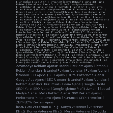
|
RehberHub Firma Dizini
|
FirmaNest İşletme Rehberi
|
FirmaPilot Firma
Rehberi
|
FirmaBaseo Firma Dizini
|
FirmaPulseo İşletme Rehberi
|
FirmaRehberist Firma Rehberi
|
FirmaPorter Firma Dizini
|
TurkeyFirms
Firma Rehberi
|
FirmaPortalio İşletme Rehberi
|
FirmaSearch Firma Dizini
|
Dizinra Firma Rehberi
|
FirmaPlaneo İşletme Rehberi
|
FirmaLocate Firma
Dizini
|
Rehberis Firma Rehberi
|
FirmaLinker İşletme Rehberi
|
FirmaROA
Firma Rehberi
|
DijiFirma İşletme Rehberi
|
Bulpar Firma Dizini
|
Rebset
Firma Rehberi
|
BizLenta İşletme Dizini
|
Dijitalio Firma Rehberi
|
FirmaPorta
Firma Dizini
|
WebFirmio İşletme Rehberi
|
MapFirma Firma Rehberi
|
FirmaVita Firma Dizini
|
FirmaArena İşletme Rehberi
|
FirmaLinka Firma
Rehberi
|
FirmaBulut Firma Dizini
|
FirmaKey İşletme Rehberi
|
FirmaNokta
Firma Rehberi
|
FirmaDurak Firma Dizini
|
FirmaRota İşletme Rehberi
|
LokalRehber Firma Rehberi
|
FirmaYerim Firma Dizini
|
BizMora İşletme
Rehberi
|
RehberNeti Firma Rehberi
|
LokalFirma Firma Dizini
|
MapRehber
İşletme Rehberi
|
KonumFirma Firma Rehberi
|
KonumRehber Firma Dizini
|
WebFira İşletme Rehberi
|
MapNokta Firma Rehberi
|
RehberLine Firma Dizini
|
FirmaLinko İşletme Rehberi
|
FirmaTekno Firma Rehberi
|
FirmaRoid Firma
Dizini
|
FirmaVeri İşletme Rehberi
|
FirmaSayfa Firma Rehberi
|
FirmaListem
Firma Rehberi
|
Rehbora Firma Dizini
|
FirmaRadar İşletme Rehberi
|
FirmaClouds Firma Rehberi
|
FirmaWorlds Firma Dizini
|
FirmaRehberTR
İşletme Rehberi
|
FirmaRehberTurkey Firma Rehberi
|
FirmaListPro Firma
Dizini
|
Listivoa İşletme Rehberi
|
Rehberio Firma Rehberi
|
Rehbera360 Firma
Dizini
|
Diziora İşletme Rehberi
|
Dizivia Firma Rehberi
|
Lokoria Firma Dizini
|
Firmora360 İşletme Rehberi
|
Bizora360 Firma Rehberi
|
ProFirma360 Firma
Dizini
|
Markora360 İşletme Rehberi
|
Listora360 Firma Rehberi
|
Zeymedya Reklam Ajansı:
İstanbul Reklam Ajansı
|
İstanbul
Reklam Ajansları
|
İstanbul Reklam Ajansları
|
Reklam Ajansı
|
İstanbul SEO Ajansı
|
SEO Ajansı
|
Dijital Pazarlama Ajansı
|
Google Ads Ajansı
|
SEO Uzmanı
|
İstanbul Reklam Ajansları
|
Reklam Ajansları
|
Kurumsal Reklam Ajansı
|
Google Harita
SEO
|
Yerel SEO Ajansı
|
Google İşletme Profili Uzmanı
|
Sosyal
Medya Ajansı
|
Meta Reklam Ajansı
|
360 Reklam Ajansı
|
Performans Pazarlama Ajansı
|
Kurumsal SEO Hizmetleri
|
ZEYMEDYA Reklam Ajansı
İKONYUM Veteriner Kliniği:
Konya Veteriner
|
Veteriner
Kliniği
|
Konya Veteriner Kliniği
|
Meram Veteriner
|
Selçuklu