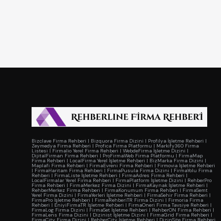
Bizclave Firma Rehberi
|
Bizquora Firma Dizini
|
Profilya İşletme Rehberi
|
Zeymedya Firma Rehberi
|
Profica Firma Platformu
|
Markify360 Firma
Listesi
|
Firmalio Yerel Firma Rehberi
|
WebdeFirma İşletme Dizini
|
DijitalFirman Firma Rehberi
|
ProFirmaWeb Firma Platformu
|
FirmaMap
Firma Rehberi
|
LocalFirma Yerel İşletme Rehberi
|
BizMarka Firma Dizini
|
Maplafi Firma Rehberi
|
FirmaEvreni Firma Rehberi
|
Firmovia İşletme Rehberi
|
FirmaHaritam Firma Rehberi
|
FirmaPusula Firma Dizini
|
FirmaYolu Firma
Rehberi
|
FirmaListe İşletme Rehberi
|
FirmaAdres Firma Rehberi
|
LocalFirmalar Yerel Firma Rehberi
|
FirmaPlatform İşletme Dizini
|
RehberPro
Firma Rehberi
|
FirmaMerkez Firma Dizini
|
FirmaKaynak İşletme Rehberi
|
RehberMerkez Firma Rehberi
|
FirmaKonumum Firma Rehberi
|
FirmaSemt
Yerel Firma Dizini
|
FirmaYerleri İşletme Rehberi
|
FirmaSehir Firma Rehberi
|
FirmaPro İşletme Rehberi
|
FirmaRehberiTR Firma Dizini
|
Firmoria Firma
Rehberi
|
EniyiFirmaTR İşletme Rehberi
|
FirmaOneri Firma Tavsiye Rehberi
|
FirmaLog Firma Dizini
|
FirmaSet İşletme Rehberi
|
RehberON Firma Rehberi
|
FirmaLens Firma Dizini
|
Dizinist İşletme Dizini
|
FirmaGrid Firma Rehberi
|
FirmaCity Firma Dizini
|
RehberCity İşletme Rehberi
|
DizinSite Firma Rehberi