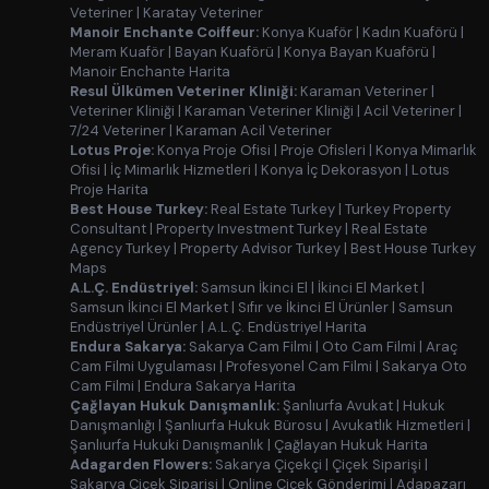
Veteriner
|
Karatay Veteriner
Manoir Enchante Coiffeur:
Konya Kuaför
|
Kadın Kuaförü
|
Meram Kuaför
|
Bayan Kuaförü
|
Konya Bayan Kuaförü
|
Manoir Enchante Harita
Resul Ülkümen Veteriner Kliniği:
Karaman Veteriner
|
Veteriner Kliniği
|
Karaman Veteriner Kliniği
|
Acil Veteriner
|
7/24 Veteriner
|
Karaman Acil Veteriner
Lotus Proje:
Konya Proje Ofisi
|
Proje Ofisleri
|
Konya Mimarlık
Ofisi
|
İç Mimarlık Hizmetleri
|
Konya İç Dekorasyon
|
Lotus
Proje Harita
Best House Turkey:
Real Estate Turkey
|
Turkey Property
Consultant
|
Property Investment Turkey
|
Real Estate
Agency Turkey
|
Property Advisor Turkey
|
Best House Turkey
Maps
A.L.Ç. Endüstriyel:
Samsun İkinci El
|
İkinci El Market
|
Samsun İkinci El Market
|
Sıfır ve İkinci El Ürünler
|
Samsun
Endüstriyel Ürünler
|
A.L.Ç. Endüstriyel Harita
Endura Sakarya:
Sakarya Cam Filmi
|
Oto Cam Filmi
|
Araç
Cam Filmi Uygulaması
|
Profesyonel Cam Filmi
|
Sakarya Oto
Cam Filmi
|
Endura Sakarya Harita
Çağlayan Hukuk Danışmanlık:
Şanlıurfa Avukat
|
Hukuk
Danışmanlığı
|
Şanlıurfa Hukuk Bürosu
|
Avukatlık Hizmetleri
|
Şanlıurfa Hukuki Danışmanlık
|
Çağlayan Hukuk Harita
Adagarden Flowers:
Sakarya Çiçekçi
|
Çiçek Siparişi
|
Sakarya Çiçek Siparişi
|
Online Çiçek Gönderimi
|
Adapazarı