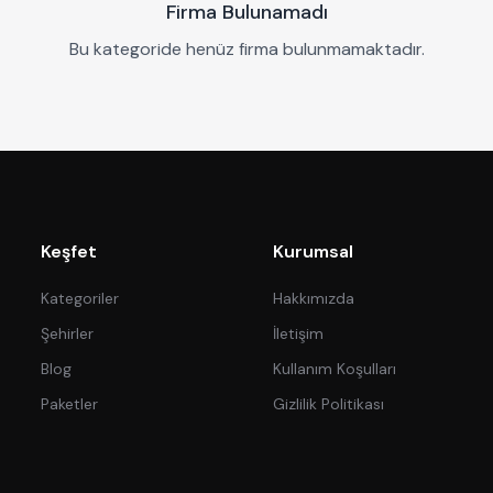
Firma Bulunamadı
Bu kategoride henüz firma bulunmamaktadır.
Keşfet
Kurumsal
Kategoriler
Hakkımızda
Şehirler
İletişim
Blog
Kullanım Koşulları
Paketler
Gizlilik Politikası