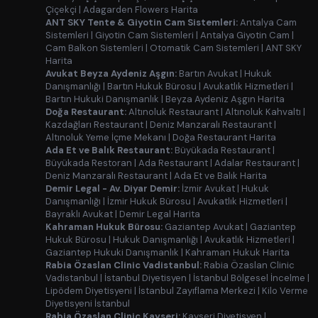
Çiçekçi
|
Adagarden Flowers Harita
ANT SKY Tente & Giyotin Cam Sistemleri:
Antalya Cam
Sistemleri
|
Giyotin Cam Sistemleri
|
Antalya Giyotin Cam
|
Cam Balkon Sistemleri
|
Otomatik Cam Sistemleri
|
ANT SKY
Harita
Avukat Beyza Aydeniz Aşgın:
Bartın Avukat
|
Hukuk
Danışmanlığı
|
Bartın Hukuk Bürosu
|
Avukatlık Hizmetleri
|
Bartın Hukuki Danışmanlık
|
Beyza Aydeniz Aşgın Harita
Doğa Restaurant:
Altınoluk Restaurant
|
Altınoluk Kahvaltı
|
Kazdağları Restaurant
|
Deniz Manzaralı Restaurant
|
Altınoluk Yeme İçme Mekanı
|
Doğa Restaurant Harita
Ada Et ve Balık Restaurant:
Büyükada Restaurant
|
Büyükada Restoran
|
Ada Restaurant
|
Adalar Restaurant
|
Deniz Manzaralı Restaurant
|
Ada Et ve Balık Harita
Demir Legal - Av. Diyar Demir:
İzmir Avukat
|
Hukuk
Danışmanlığı
|
İzmir Hukuk Bürosu
|
Avukatlık Hizmetleri
|
Bayraklı Avukat
|
Demir Legal Harita
Kahraman Hukuk Bürosu:
Gaziantep Avukat
|
Gaziantep
Hukuk Bürosu
|
Hukuk Danışmanlığı
|
Avukatlık Hizmetleri
|
Gaziantep Hukuki Danışmanlık
|
Kahraman Hukuk Harita
Rabia Özaslan Clinic Vadistanbul:
Rabia Özaslan Clinic
Vadistanbul
|
İstanbul Diyetisyen
|
İstanbul Bölgesel İncelme
|
Lipödem Diyetisyeni
|
İstanbul Zayıflama Merkezi
|
Kilo Verme
Diyetisyeni İstanbul
Rabia Özaslan Clinic Kayseri:
Kayseri Diyetisyen
|