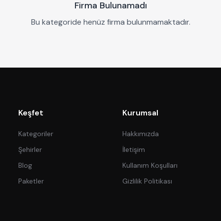
Firma Bulunamadı
Bu kategoride henüz firma bulunmamaktadır.
Keşfet
Kurumsal
Kategoriler
Hakkımızda
Şehirler
İletişim
Blog
Kullanım Koşulları
Paketler
Gizlilik Politikası