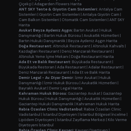
Çiçekçi
|
Adagarden Flowers Harita
ANT SKY Tente & Giyotin Cam Sistemleri:
Antalya Cam
Sistemleri
|
Giyotin Cam Sistemleri
|
Antalya Giyotin Cam
|
Cam Balkon Sistemleri
|
Otomatik Cam Sistemleri
|
ANT SKY
Harita
Avukat Beyza Aydeniz Aşgın:
Bartın Avukat
|
Hukuk
Danışmanlığı
|
Bartın Hukuk Bürosu
|
Avukatlık Hizmetleri
|
Bartın Hukuki Danışmanlık
|
Beyza Aydeniz Aşgın Harita
Doğa Restaurant:
Altınoluk Restaurant
|
Altınoluk Kahvaltı
|
Kazdağları Restaurant
|
Deniz Manzaralı Restaurant
|
Altınoluk Yeme İçme Mekanı
|
Doğa Restaurant Harita
Ada Et ve Balık Restaurant:
Büyükada Restaurant
|
Büyükada Restoran
|
Ada Restaurant
|
Adalar Restaurant
|
Deniz Manzaralı Restaurant
|
Ada Et ve Balık Harita
Demir Legal - Av. Diyar Demir:
İzmir Avukat
|
Hukuk
Danışmanlığı
|
İzmir Hukuk Bürosu
|
Avukatlık Hizmetleri
|
Bayraklı Avukat
|
Demir Legal Harita
Kahraman Hukuk Bürosu:
Gaziantep Avukat
|
Gaziantep
Hukuk Bürosu
|
Hukuk Danışmanlığı
|
Avukatlık Hizmetleri
|
Gaziantep Hukuki Danışmanlık
|
Kahraman Hukuk Harita
Rabia Özaslan Clinic Vadistanbul:
Rabia Özaslan Clinic
Vadistanbul
|
İstanbul Diyetisyen
|
İstanbul Bölgesel İncelme
|
Lipödem Diyetisyeni
|
İstanbul Zayıflama Merkezi
|
Kilo Verme
Diyetisyeni İstanbul
Rabia Özaslan Clinic Kayseri:
Kayseri Diyetisyen
|