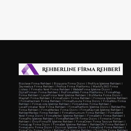
Bizclave Firma Rehberi
|
Bizquora Firma Dizini
|
Profilya İşletme Rehberi
|
Zeymedya Firma Rehberi
|
Profica Firma Platformu
|
Markify360 Firma
Listesi
|
Firmalio Yerel Firma Rehberi
|
WebdeFirma İşletme Dizini
|
DijitalFirman Firma Rehberi
|
ProFirmaWeb Firma Platformu
|
FirmaMap
Firma Rehberi
|
LocalFirma Yerel İşletme Rehberi
|
BizMarka Firma Dizini
|
Maplafi Firma Rehberi
|
FirmaEvreni Firma Rehberi
|
Firmovia İşletme Rehberi
|
FirmaHaritam Firma Rehberi
|
FirmaPusula Firma Dizini
|
FirmaYolu Firma
Rehberi
|
FirmaListe İşletme Rehberi
|
FirmaAdres Firma Rehberi
|
LocalFirmalar Yerel Firma Rehberi
|
FirmaPlatform İşletme Dizini
|
RehberPro
Firma Rehberi
|
FirmaMerkez Firma Dizini
|
FirmaKaynak İşletme Rehberi
|
RehberMerkez Firma Rehberi
|
FirmaKonumum Firma Rehberi
|
FirmaSemt
Yerel Firma Dizini
|
FirmaYerleri İşletme Rehberi
|
FirmaSehir Firma Rehberi
|
FirmaPro İşletme Rehberi
|
FirmaRehberiTR Firma Dizini
|
Firmoria Firma
Rehberi
|
EniyiFirmaTR İşletme Rehberi
|
FirmaOneri Firma Tavsiye Rehberi
|
FirmaLog Firma Dizini
|
FirmaSet İşletme Rehberi
|
RehberON Firma Rehberi
|
FirmaLens Firma Dizini
|
Dizinist İşletme Dizini
|
FirmaGrid Firma Rehberi
|
FirmaCity Firma Dizini
|
RehberCity İşletme Rehberi
|
DizinSite Firma Rehberi