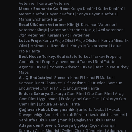
Veteriner
|
Karatay Veteriner
Manoir Enchante Coiffeur:
Konya Kuaför
|
Kadın Kuaförü
|
Meram Kuaför
|
Bayan Kuaförü
|
Konya Bayan Kuaförü
|
Manoir Enchante Harita
Resul Ülkümen Veteriner Kliniği:
Karaman Veteriner
|
Veteriner Kliniği
|
Karaman Veteriner Kliniği
|
Acil Veteriner
|
7/24 Veteriner
|
Karaman Acil Veteriner
Lotus Proje:
Konya Proje Ofisi
|
Proje Ofisleri
|
Konya Mimarlık
Ofisi
|
İç Mimarlık Hizmetleri
|
Konya İç Dekorasyon
|
Lotus
Proje Harita
Best House Turkey:
Real Estate Turkey
|
Turkey Property
Consultant
|
Property Investment Turkey
|
Real Estate
Agency Turkey
|
Property Advisor Turkey
|
Best House Turkey
Maps
A.L.Ç. Endüstriyel:
Samsun İkinci El
|
İkinci El Market
|
Samsun İkinci El Market
|
Sıfır ve İkinci El Ürünler
|
Samsun
Endüstriyel Ürünler
|
A.L.Ç. Endüstriyel Harita
Endura Sakarya:
Sakarya Cam Filmi
|
Oto Cam Filmi
|
Araç
Cam Filmi Uygulaması
|
Profesyonel Cam Filmi
|
Sakarya Oto
Cam Filmi
|
Endura Sakarya Harita
Çağlayan Hukuk Danışmanlık:
Şanlıurfa Avukat
|
Hukuk
Danışmanlığı
|
Şanlıurfa Hukuk Bürosu
|
Avukatlık Hizmetleri
|
Şanlıurfa Hukuki Danışmanlık
|
Çağlayan Hukuk Harita
Adagarden Flowers:
Sakarya Çiçekçi
|
Çiçek Siparişi
|
Sakarya Çiçek Siparişi
|
Online Çiçek Gönderimi
|
Adapazarı