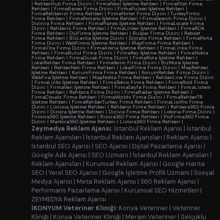
|
RehberHub Firma Dizini
|
FirmaNest İşletme Rehberi
|
FirmaPilot Firma
Rehberi
|
FirmaBaseo Firma Dizini
|
FirmaPulseo İşletme Rehberi
|
FirmaRehberist Firma Rehberi
|
FirmaPorter Firma Dizini
|
TurkeyFirms
Firma Rehberi
|
FirmaPortalio İşletme Rehberi
|
FirmaSearch Firma Dizini
|
Dizinra Firma Rehberi
|
FirmaPlaneo İşletme Rehberi
|
FirmaLocate Firma
Dizini
|
Rehberis Firma Rehberi
|
FirmaLinker İşletme Rehberi
|
FirmaROA
Firma Rehberi
|
DijiFirma İşletme Rehberi
|
Bulpar Firma Dizini
|
Rebset
Firma Rehberi
|
BizLenta İşletme Dizini
|
Dijitalio Firma Rehberi
|
FirmaPorta
Firma Dizini
|
WebFirmio İşletme Rehberi
|
MapFirma Firma Rehberi
|
FirmaVita Firma Dizini
|
FirmaArena İşletme Rehberi
|
FirmaLinka Firma
Rehberi
|
FirmaBulut Firma Dizini
|
FirmaKey İşletme Rehberi
|
FirmaNokta
Firma Rehberi
|
FirmaDurak Firma Dizini
|
FirmaRota İşletme Rehberi
|
LokalRehber Firma Rehberi
|
FirmaYerim Firma Dizini
|
BizMora İşletme
Rehberi
|
RehberNeti Firma Rehberi
|
LokalFirma Firma Dizini
|
MapRehber
İşletme Rehberi
|
KonumFirma Firma Rehberi
|
KonumRehber Firma Dizini
|
WebFira İşletme Rehberi
|
MapNokta Firma Rehberi
|
RehberLine Firma Dizini
|
FirmaLinko İşletme Rehberi
|
FirmaTekno Firma Rehberi
|
FirmaRoid Firma
Dizini
|
FirmaVeri İşletme Rehberi
|
FirmaSayfa Firma Rehberi
|
FirmaListem
Firma Rehberi
|
Rehbora Firma Dizini
|
FirmaRadar İşletme Rehberi
|
FirmaClouds Firma Rehberi
|
FirmaWorlds Firma Dizini
|
FirmaRehberTR
İşletme Rehberi
|
FirmaRehberTurkey Firma Rehberi
|
FirmaListPro Firma
Dizini
|
Listivoa İşletme Rehberi
|
Rehberio Firma Rehberi
|
Rehbera360 Firma
Dizini
|
Diziora İşletme Rehberi
|
Dizivia Firma Rehberi
|
Lokoria Firma Dizini
|
Firmora360 İşletme Rehberi
|
Bizora360 Firma Rehberi
|
ProFirma360 Firma
Dizini
|
Markora360 İşletme Rehberi
|
Listora360 Firma Rehberi
|
Zeymedya Reklam Ajansı:
İstanbul Reklam Ajansı
|
İstanbul
Reklam Ajansları
|
İstanbul Reklam Ajansları
|
Reklam Ajansı
|
İstanbul SEO Ajansı
|
SEO Ajansı
|
Dijital Pazarlama Ajansı
|
Google Ads Ajansı
|
SEO Uzmanı
|
İstanbul Reklam Ajansları
|
Reklam Ajansları
|
Kurumsal Reklam Ajansı
|
Google Harita
SEO
|
Yerel SEO Ajansı
|
Google İşletme Profili Uzmanı
|
Sosyal
Medya Ajansı
|
Meta Reklam Ajansı
|
360 Reklam Ajansı
|
Performans Pazarlama Ajansı
|
Kurumsal SEO Hizmetleri
|
ZEYMEDYA Reklam Ajansı
İKONYUM Veteriner Kliniği:
Konya Veteriner
|
Veteriner
Kliniği
|
Konya Veteriner Kliniği
|
Meram Veteriner
|
Selçuklu