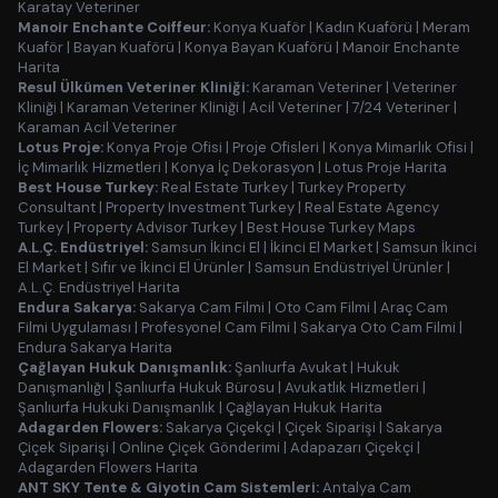
Karatay Veteriner
Manoir Enchante Coiffeur:
Konya Kuaför
|
Kadın Kuaförü
|
Meram
Kuaför
|
Bayan Kuaförü
|
Konya Bayan Kuaförü
|
Manoir Enchante
Harita
Resul Ülkümen Veteriner Kliniği:
Karaman Veteriner
|
Veteriner
Kliniği
|
Karaman Veteriner Kliniği
|
Acil Veteriner
|
7/24 Veteriner
|
Karaman Acil Veteriner
Lotus Proje:
Konya Proje Ofisi
|
Proje Ofisleri
|
Konya Mimarlık Ofisi
|
İç Mimarlık Hizmetleri
|
Konya İç Dekorasyon
|
Lotus Proje Harita
Best House Turkey:
Real Estate Turkey
|
Turkey Property
Consultant
|
Property Investment Turkey
|
Real Estate Agency
Turkey
|
Property Advisor Turkey
|
Best House Turkey Maps
A.L.Ç. Endüstriyel:
Samsun İkinci El
|
İkinci El Market
|
Samsun İkinci
El Market
|
Sıfır ve İkinci El Ürünler
|
Samsun Endüstriyel Ürünler
|
A.L.Ç. Endüstriyel Harita
Endura Sakarya:
Sakarya Cam Filmi
|
Oto Cam Filmi
|
Araç Cam
Filmi Uygulaması
|
Profesyonel Cam Filmi
|
Sakarya Oto Cam Filmi
|
Endura Sakarya Harita
Çağlayan Hukuk Danışmanlık:
Şanlıurfa Avukat
|
Hukuk
Danışmanlığı
|
Şanlıurfa Hukuk Bürosu
|
Avukatlık Hizmetleri
|
Şanlıurfa Hukuki Danışmanlık
|
Çağlayan Hukuk Harita
Adagarden Flowers:
Sakarya Çiçekçi
|
Çiçek Siparişi
|
Sakarya
Çiçek Siparişi
|
Online Çiçek Gönderimi
|
Adapazarı Çiçekçi
|
Adagarden Flowers Harita
ANT SKY Tente & Giyotin Cam Sistemleri:
Antalya Cam