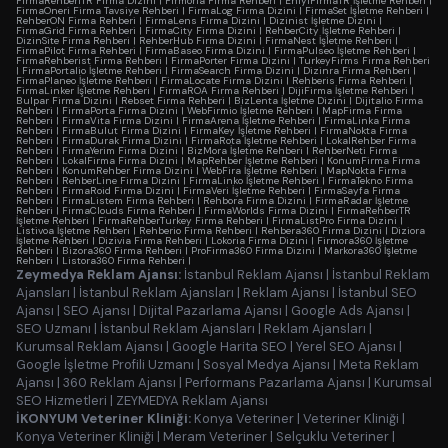
FirmaRehberiTR Firma Dizini
|
Firmoria Firma Rehberi
|
EniyiFirmaTR İşletme Rehberi
|
FirmaOneri Firma Tavsiye Rehberi
|
FirmaLog Firma Dizini
|
FirmaSet İşletme Rehberi
|
RehberON Firma Rehberi
|
FirmaLens Firma Dizini
|
Dizinist İşletme Dizini
|
FirmaGrid Firma Rehberi
|
FirmaCity Firma Dizini
|
RehberCity İşletme Rehberi
|
DizinSite Firma Rehberi
|
RehberHub Firma Dizini
|
FirmaNest İşletme Rehberi
|
FirmaPilot Firma Rehberi
|
FirmaBaseo Firma Dizini
|
FirmaPulseo İşletme Rehberi
|
FirmaRehberist Firma Rehberi
|
FirmaPorter Firma Dizini
|
TurkeyFirms Firma Rehberi
|
FirmaPortalio İşletme Rehberi
|
FirmaSearch Firma Dizini
|
Dizinra Firma Rehberi
|
FirmaPlaneo İşletme Rehberi
|
FirmaLocate Firma Dizini
|
Rehberis Firma Rehberi
|
FirmaLinker İşletme Rehberi
|
FirmaROA Firma Rehberi
|
DijiFirma İşletme Rehberi
|
Bulpar Firma Dizini
|
Rebset Firma Rehberi
|
BizLenta İşletme Dizini
|
Dijitalio Firma
Rehberi
|
FirmaPorta Firma Dizini
|
WebFirmio İşletme Rehberi
|
MapFirma Firma
Rehberi
|
FirmaVita Firma Dizini
|
FirmaArena İşletme Rehberi
|
FirmaLinka Firma
Rehberi
|
FirmaBulut Firma Dizini
|
FirmaKey İşletme Rehberi
|
FirmaNokta Firma
Rehberi
|
FirmaDurak Firma Dizini
|
FirmaRota İşletme Rehberi
|
LokalRehber Firma
Rehberi
|
FirmaYerim Firma Dizini
|
BizMora İşletme Rehberi
|
RehberNeti Firma
Rehberi
|
LokalFirma Firma Dizini
|
MapRehber İşletme Rehberi
|
KonumFirma Firma
Rehberi
|
KonumRehber Firma Dizini
|
WebFira İşletme Rehberi
|
MapNokta Firma
Rehberi
|
RehberLine Firma Dizini
|
FirmaLinko İşletme Rehberi
|
FirmaTekno Firma
Rehberi
|
FirmaRoid Firma Dizini
|
FirmaVeri İşletme Rehberi
|
FirmaSayfa Firma
Rehberi
|
FirmaListem Firma Rehberi
|
Rehbora Firma Dizini
|
FirmaRadar İşletme
Rehberi
|
FirmaClouds Firma Rehberi
|
FirmaWorlds Firma Dizini
|
FirmaRehberTR
İşletme Rehberi
|
FirmaRehberTurkey Firma Rehberi
|
FirmaListPro Firma Dizini
|
Listivoa İşletme Rehberi
|
Rehberio Firma Rehberi
|
Rehbera360 Firma Dizini
|
Diziora
İşletme Rehberi
|
Dizivia Firma Rehberi
|
Lokoria Firma Dizini
|
Firmora360 İşletme
Rehberi
|
Bizora360 Firma Rehberi
|
ProFirma360 Firma Dizini
|
Markora360 İşletme
Rehberi
|
Listora360 Firma Rehberi
|
Zeymedya Reklam Ajansı:
İstanbul Reklam Ajansı
|
İstanbul Reklam
Ajansları
|
İstanbul Reklam Ajansları
|
Reklam Ajansı
|
İstanbul SEO
Ajansı
|
SEO Ajansı
|
Dijital Pazarlama Ajansı
|
Google Ads Ajansı
|
SEO Uzmanı
|
İstanbul Reklam Ajansları
|
Reklam Ajansları
|
Kurumsal Reklam Ajansı
|
Google Harita SEO
|
Yerel SEO Ajansı
|
Google İşletme Profili Uzmanı
|
Sosyal Medya Ajansı
|
Meta Reklam
Ajansı
|
360 Reklam Ajansı
|
Performans Pazarlama Ajansı
|
Kurumsal
SEO Hizmetleri
|
ZEYMEDYA Reklam Ajansı
İKONYUM Veteriner Kliniği:
Konya Veteriner
|
Veteriner Kliniği
|
Konya Veteriner Kliniği
|
Meram Veteriner
|
Selçuklu Veteriner
|