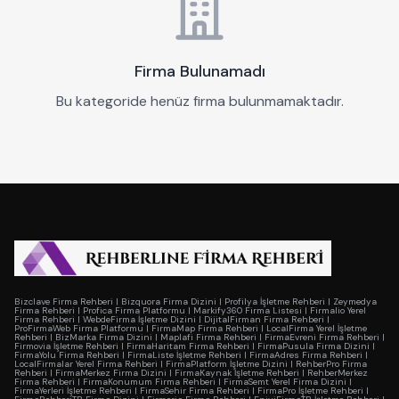
Firma Bulunamadı
Bu kategoride henüz firma bulunmamaktadır.
Bizclave Firma Rehberi
|
Bizquora Firma Dizini
|
Profilya İşletme Rehberi
|
Zeymedya
Firma Rehberi
|
Profica Firma Platformu
|
Markify360 Firma Listesi
|
Firmalio Yerel
Firma Rehberi
|
WebdeFirma İşletme Dizini
|
DijitalFirman Firma Rehberi
|
ProFirmaWeb Firma Platformu
|
FirmaMap Firma Rehberi
|
LocalFirma Yerel İşletme
Rehberi
|
BizMarka Firma Dizini
|
Maplafi Firma Rehberi
|
FirmaEvreni Firma Rehberi
|
Firmovia İşletme Rehberi
|
FirmaHaritam Firma Rehberi
|
FirmaPusula Firma Dizini
|
FirmaYolu Firma Rehberi
|
FirmaListe İşletme Rehberi
|
FirmaAdres Firma Rehberi
|
LocalFirmalar Yerel Firma Rehberi
|
FirmaPlatform İşletme Dizini
|
RehberPro Firma
Rehberi
|
FirmaMerkez Firma Dizini
|
FirmaKaynak İşletme Rehberi
|
RehberMerkez
Firma Rehberi
|
FirmaKonumum Firma Rehberi
|
FirmaSemt Yerel Firma Dizini
|
FirmaYerleri İşletme Rehberi
|
FirmaSehir Firma Rehberi
|
FirmaPro İşletme Rehberi
|