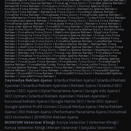
FirmaRehberiTR Firma Dizini
|
Firmoria Firma Rehberi
|
EniyiFirmaTR İşletme Rehberi
|
FirmaOneri Firma Tavsiye Rehberi
|
FirmaLog Firma Dizini
|
FirmaSet İşletme Rehberi
|
RehberON Firma Rehberi
|
FirmaLens Firma Dizini
|
Dizinist İşletme Dizini
|
FirmaGrid Firma Rehberi
|
FirmaCity Firma Dizini
|
RehberCity İşletme Rehberi
|
DizinSite Firma Rehberi
|
RehberHub Firma Dizini
|
FirmaNest İşletme Rehberi
|
FirmaPilot Firma Rehberi
|
FirmaBaseo Firma Dizini
|
FirmaPulseo İşletme Rehberi
|
FirmaRehberist Firma Rehberi
|
FirmaPorter Firma Dizini
|
TurkeyFirms Firma Rehberi
|
FirmaPortalio İşletme Rehberi
|
FirmaSearch Firma Dizini
|
Dizinra Firma Rehberi
|
FirmaPlaneo İşletme Rehberi
|
FirmaLocate Firma Dizini
|
Rehberis Firma Rehberi
|
FirmaLinker İşletme Rehberi
|
FirmaROA Firma Rehberi
|
DijiFirma İşletme Rehberi
|
Bulpar Firma Dizini
|
Rebset Firma Rehberi
|
BizLenta İşletme Dizini
|
Dijitalio Firma
Rehberi
|
FirmaPorta Firma Dizini
|
WebFirmio İşletme Rehberi
|
MapFirma Firma
Rehberi
|
FirmaVita Firma Dizini
|
FirmaArena İşletme Rehberi
|
FirmaLinka Firma
Rehberi
|
FirmaBulut Firma Dizini
|
FirmaKey İşletme Rehberi
|
FirmaNokta Firma
Rehberi
|
FirmaDurak Firma Dizini
|
FirmaRota İşletme Rehberi
|
LokalRehber Firma
Rehberi
|
FirmaYerim Firma Dizini
|
BizMora İşletme Rehberi
|
RehberNeti Firma
Rehberi
|
LokalFirma Firma Dizini
|
MapRehber İşletme Rehberi
|
KonumFirma Firma
Rehberi
|
KonumRehber Firma Dizini
|
WebFira İşletme Rehberi
|
MapNokta Firma
Rehberi
|
RehberLine Firma Dizini
|
FirmaLinko İşletme Rehberi
|
FirmaTekno Firma
Rehberi
|
FirmaRoid Firma Dizini
|
FirmaVeri İşletme Rehberi
|
FirmaSayfa Firma
Rehberi
|
FirmaListem Firma Rehberi
|
Rehbora Firma Dizini
|
FirmaRadar İşletme
Rehberi
|
FirmaClouds Firma Rehberi
|
FirmaWorlds Firma Dizini
|
FirmaRehberTR
İşletme Rehberi
|
FirmaRehberTurkey Firma Rehberi
|
FirmaListPro Firma Dizini
|
Listivoa İşletme Rehberi
|
Rehberio Firma Rehberi
|
Rehbera360 Firma Dizini
|
Diziora
İşletme Rehberi
|
Dizivia Firma Rehberi
|
Lokoria Firma Dizini
|
Firmora360 İşletme
Rehberi
|
Bizora360 Firma Rehberi
|
ProFirma360 Firma Dizini
|
Markora360 İşletme
Rehberi
|
Listora360 Firma Rehberi
|
Zeymedya Reklam Ajansı:
İstanbul Reklam Ajansı
|
İstanbul Reklam
Ajansları
|
İstanbul Reklam Ajansları
|
Reklam Ajansı
|
İstanbul SEO
Ajansı
|
SEO Ajansı
|
Dijital Pazarlama Ajansı
|
Google Ads Ajansı
|
SEO Uzmanı
|
İstanbul Reklam Ajansları
|
Reklam Ajansları
|
Kurumsal Reklam Ajansı
|
Google Harita SEO
|
Yerel SEO Ajansı
|
Google İşletme Profili Uzmanı
|
Sosyal Medya Ajansı
|
Meta Reklam
Ajansı
|
360 Reklam Ajansı
|
Performans Pazarlama Ajansı
|
Kurumsal
SEO Hizmetleri
|
ZEYMEDYA Reklam Ajansı
İKONYUM Veteriner Kliniği:
Konya Veteriner
|
Veteriner Kliniği
|
Konya Veteriner Kliniği
|
Meram Veteriner
|
Selçuklu Veteriner
|