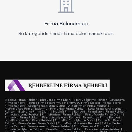
Firma Bulunamadı
Bu kategoride henüz firma bulunmamaktadır.
Bizclave Firma Rehberi
|
Bizquora Firma Dizini
|
Profilya İşletme Rehberi
|
Zeymedya
Firma Rehberi
|
Profica Firma Platformu
|
Markify360 Firma Listesi
|
Firmalio Yerel
Firma Rehberi
|
WebdeFirma İşletme Dizini
|
DijitalFirman Firma Rehberi
|
ProFirmaWeb Firma Platformu
|
FirmaMap Firma Rehberi
|
LocalFirma Yerel İşletme
Rehberi
|
BizMarka Firma Dizini
|
Maplafi Firma Rehberi
|
FirmaEvreni Firma Rehberi
|
Firmovia İşletme Rehberi
|
FirmaHaritam Firma Rehberi
|
FirmaPusula Firma Dizini
|
FirmaYolu Firma Rehberi
|
FirmaListe İşletme Rehberi
|
FirmaAdres Firma Rehberi
|
LocalFirmalar Yerel Firma Rehberi
|
FirmaPlatform İşletme Dizini
|
RehberPro Firma
Rehberi
|
FirmaMerkez Firma Dizini
|
FirmaKaynak İşletme Rehberi
|
RehberMerkez
Firma Rehberi
|
FirmaKonumum Firma Rehberi
|
FirmaSemt Yerel Firma Dizini
|
FirmaYerleri İşletme Rehberi
|
FirmaSehir Firma Rehberi
|
FirmaPro İşletme Rehberi
|