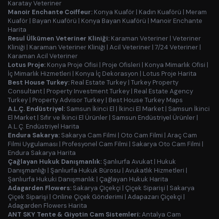
Karatay Veteriner
Manoir Enchante Coiffeur:
Konya Kuaför
|
Kadın Kuaförü
|
Meram
Kuaför
|
Bayan Kuaförü
|
Konya Bayan Kuaförü
|
Manoir Enchante
Harita
Resul Ülkümen Veteriner Kliniği:
Karaman Veteriner
|
Veteriner
Kliniği
|
Karaman Veteriner Kliniği
|
Acil Veteriner
|
7/24 Veteriner
|
Karaman Acil Veteriner
Lotus Proje:
Konya Proje Ofisi
|
Proje Ofisleri
|
Konya Mimarlık Ofisi
|
İç Mimarlık Hizmetleri
|
Konya İç Dekorasyon
|
Lotus Proje Harita
Best House Turkey:
Real Estate Turkey
|
Turkey Property
Consultant
|
Property Investment Turkey
|
Real Estate Agency
Turkey
|
Property Advisor Turkey
|
Best House Turkey Maps
A.L.Ç. Endüstriyel:
Samsun İkinci El
|
İkinci El Market
|
Samsun İkinci
El Market
|
Sıfır ve İkinci El Ürünler
|
Samsun Endüstriyel Ürünler
|
A.L.Ç. Endüstriyel Harita
Endura Sakarya:
Sakarya Cam Filmi
|
Oto Cam Filmi
|
Araç Cam
Filmi Uygulaması
|
Profesyonel Cam Filmi
|
Sakarya Oto Cam Filmi
|
Endura Sakarya Harita
Çağlayan Hukuk Danışmanlık:
Şanlıurfa Avukat
|
Hukuk
Danışmanlığı
|
Şanlıurfa Hukuk Bürosu
|
Avukatlık Hizmetleri
|
Şanlıurfa Hukuki Danışmanlık
|
Çağlayan Hukuk Harita
Adagarden Flowers:
Sakarya Çiçekçi
|
Çiçek Siparişi
|
Sakarya
Çiçek Siparişi
|
Online Çiçek Gönderimi
|
Adapazarı Çiçekçi
|
Adagarden Flowers Harita
ANT SKY Tente & Giyotin Cam Sistemleri:
Antalya Cam