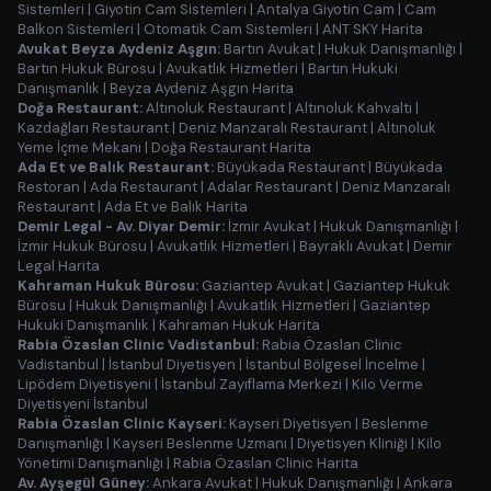
Sistemleri
|
Giyotin Cam Sistemleri
|
Antalya Giyotin Cam
|
Cam
Balkon Sistemleri
|
Otomatik Cam Sistemleri
|
ANT SKY Harita
Avukat Beyza Aydeniz Aşgın:
Bartın Avukat
|
Hukuk Danışmanlığı
|
Bartın Hukuk Bürosu
|
Avukatlık Hizmetleri
|
Bartın Hukuki
Danışmanlık
|
Beyza Aydeniz Aşgın Harita
Doğa Restaurant:
Altınoluk Restaurant
|
Altınoluk Kahvaltı
|
Kazdağları Restaurant
|
Deniz Manzaralı Restaurant
|
Altınoluk
Yeme İçme Mekanı
|
Doğa Restaurant Harita
Ada Et ve Balık Restaurant:
Büyükada Restaurant
|
Büyükada
Restoran
|
Ada Restaurant
|
Adalar Restaurant
|
Deniz Manzaralı
Restaurant
|
Ada Et ve Balık Harita
Demir Legal - Av. Diyar Demir:
İzmir Avukat
|
Hukuk Danışmanlığı
|
İzmir Hukuk Bürosu
|
Avukatlık Hizmetleri
|
Bayraklı Avukat
|
Demir
Legal Harita
Kahraman Hukuk Bürosu:
Gaziantep Avukat
|
Gaziantep Hukuk
Bürosu
|
Hukuk Danışmanlığı
|
Avukatlık Hizmetleri
|
Gaziantep
Hukuki Danışmanlık
|
Kahraman Hukuk Harita
Rabia Özaslan Clinic Vadistanbul:
Rabia Özaslan Clinic
Vadistanbul
|
İstanbul Diyetisyen
|
İstanbul Bölgesel İncelme
|
Lipödem Diyetisyeni
|
İstanbul Zayıflama Merkezi
|
Kilo Verme
Diyetisyeni İstanbul
Rabia Özaslan Clinic Kayseri:
Kayseri Diyetisyen
|
Beslenme
Danışmanlığı
|
Kayseri Beslenme Uzmanı
|
Diyetisyen Kliniği
|
Kilo
Yönetimi Danışmanlığı
|
Rabia Özaslan Clinic Harita
Av. Ayşegül Güney:
Ankara Avukat
|
Hukuk Danışmanlığı
|
Ankara