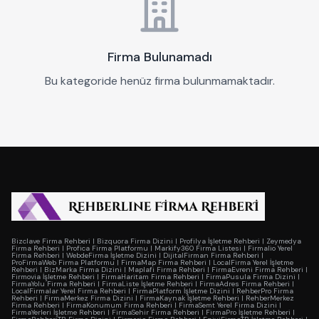
Firma Bulunamadı
Bu kategoride henüz firma bulunmamaktadır.
Bizclave Firma Rehberi
|
Bizquora Firma Dizini
|
Profilya İşletme Rehberi
|
Zeymedya
Firma Rehberi
|
Profica Firma Platformu
|
Markify360 Firma Listesi
|
Firmalio Yerel
Firma Rehberi
|
WebdeFirma İşletme Dizini
|
DijitalFirman Firma Rehberi
|
ProFirmaWeb Firma Platformu
|
FirmaMap Firma Rehberi
|
LocalFirma Yerel İşletme
Rehberi
|
BizMarka Firma Dizini
|
Maplafi Firma Rehberi
|
FirmaEvreni Firma Rehberi
|
Firmovia İşletme Rehberi
|
FirmaHaritam Firma Rehberi
|
FirmaPusula Firma Dizini
|
FirmaYolu Firma Rehberi
|
FirmaListe İşletme Rehberi
|
FirmaAdres Firma Rehberi
|
LocalFirmalar Yerel Firma Rehberi
|
FirmaPlatform İşletme Dizini
|
RehberPro Firma
Rehberi
|
FirmaMerkez Firma Dizini
|
FirmaKaynak İşletme Rehberi
|
RehberMerkez
Firma Rehberi
|
FirmaKonumum Firma Rehberi
|
FirmaSemt Yerel Firma Dizini
|
FirmaYerleri İşletme Rehberi
|
FirmaSehir Firma Rehberi
|
FirmaPro İşletme Rehberi
|