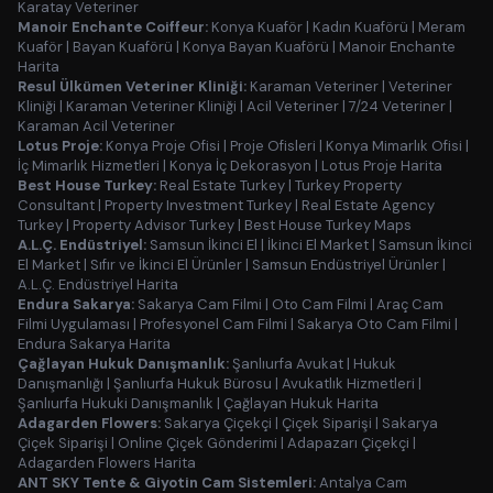
Karatay Veteriner
Manoir Enchante Coiffeur:
Konya Kuaför
|
Kadın Kuaförü
|
Meram
Kuaför
|
Bayan Kuaförü
|
Konya Bayan Kuaförü
|
Manoir Enchante
Harita
Resul Ülkümen Veteriner Kliniği:
Karaman Veteriner
|
Veteriner
Kliniği
|
Karaman Veteriner Kliniği
|
Acil Veteriner
|
7/24 Veteriner
|
Karaman Acil Veteriner
Lotus Proje:
Konya Proje Ofisi
|
Proje Ofisleri
|
Konya Mimarlık Ofisi
|
İç Mimarlık Hizmetleri
|
Konya İç Dekorasyon
|
Lotus Proje Harita
Best House Turkey:
Real Estate Turkey
|
Turkey Property
Consultant
|
Property Investment Turkey
|
Real Estate Agency
Turkey
|
Property Advisor Turkey
|
Best House Turkey Maps
A.L.Ç. Endüstriyel:
Samsun İkinci El
|
İkinci El Market
|
Samsun İkinci
El Market
|
Sıfır ve İkinci El Ürünler
|
Samsun Endüstriyel Ürünler
|
A.L.Ç. Endüstriyel Harita
Endura Sakarya:
Sakarya Cam Filmi
|
Oto Cam Filmi
|
Araç Cam
Filmi Uygulaması
|
Profesyonel Cam Filmi
|
Sakarya Oto Cam Filmi
|
Endura Sakarya Harita
Çağlayan Hukuk Danışmanlık:
Şanlıurfa Avukat
|
Hukuk
Danışmanlığı
|
Şanlıurfa Hukuk Bürosu
|
Avukatlık Hizmetleri
|
Şanlıurfa Hukuki Danışmanlık
|
Çağlayan Hukuk Harita
Adagarden Flowers:
Sakarya Çiçekçi
|
Çiçek Siparişi
|
Sakarya
Çiçek Siparişi
|
Online Çiçek Gönderimi
|
Adapazarı Çiçekçi
|
Adagarden Flowers Harita
ANT SKY Tente & Giyotin Cam Sistemleri:
Antalya Cam