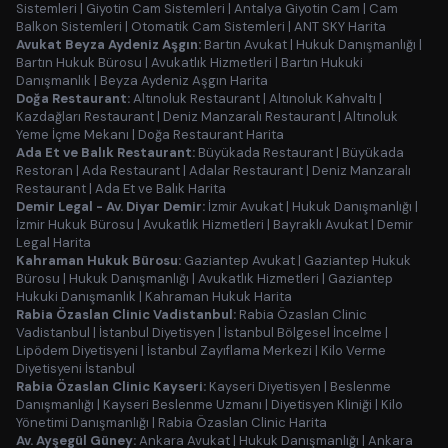
Sistemleri
|
Giyotin Cam Sistemleri
|
Antalya Giyotin Cam
|
Cam
Balkon Sistemleri
|
Otomatik Cam Sistemleri
|
ANT SKY Harita
Avukat Beyza Aydeniz Aşgın:
Bartın Avukat
|
Hukuk Danışmanlığı
|
Bartın Hukuk Bürosu
|
Avukatlık Hizmetleri
|
Bartın Hukuki
Danışmanlık
|
Beyza Aydeniz Aşgın Harita
Doğa Restaurant:
Altınoluk Restaurant
|
Altınoluk Kahvaltı
|
Kazdağları Restaurant
|
Deniz Manzaralı Restaurant
|
Altınoluk
Yeme İçme Mekanı
|
Doğa Restaurant Harita
Ada Et ve Balık Restaurant:
Büyükada Restaurant
|
Büyükada
Restoran
|
Ada Restaurant
|
Adalar Restaurant
|
Deniz Manzaralı
Restaurant
|
Ada Et ve Balık Harita
Demir Legal - Av. Diyar Demir:
İzmir Avukat
|
Hukuk Danışmanlığı
|
İzmir Hukuk Bürosu
|
Avukatlık Hizmetleri
|
Bayraklı Avukat
|
Demir
Legal Harita
Kahraman Hukuk Bürosu:
Gaziantep Avukat
|
Gaziantep Hukuk
Bürosu
|
Hukuk Danışmanlığı
|
Avukatlık Hizmetleri
|
Gaziantep
Hukuki Danışmanlık
|
Kahraman Hukuk Harita
Rabia Özaslan Clinic Vadistanbul:
Rabia Özaslan Clinic
Vadistanbul
|
İstanbul Diyetisyen
|
İstanbul Bölgesel İncelme
|
Lipödem Diyetisyeni
|
İstanbul Zayıflama Merkezi
|
Kilo Verme
Diyetisyeni İstanbul
Rabia Özaslan Clinic Kayseri:
Kayseri Diyetisyen
|
Beslenme
Danışmanlığı
|
Kayseri Beslenme Uzmanı
|
Diyetisyen Kliniği
|
Kilo
Yönetimi Danışmanlığı
|
Rabia Özaslan Clinic Harita
Av. Ayşegül Güney:
Ankara Avukat
|
Hukuk Danışmanlığı
|
Ankara