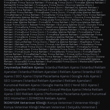
FirmaRehberiTR Firma Dizini
|
Firmoria Firma Rehberi
|
EniyiFirmaTR İşletme Rehberi
|
FirmaOneri Firma Tavsiye Rehberi
|
FirmaLog Firma Dizini
|
FirmaSet İşletme Rehberi
|
RehberON Firma Rehberi
|
FirmaLens Firma Dizini
|
Dizinist İşletme Dizini
|
FirmaGrid Firma Rehberi
|
FirmaCity Firma Dizini
|
RehberCity İşletme Rehberi
|
DizinSite Firma Rehberi
|
RehberHub Firma Dizini
|
FirmaNest İşletme Rehberi
|
FirmaPilot Firma Rehberi
|
FirmaBaseo Firma Dizini
|
FirmaPulseo İşletme Rehberi
|
FirmaRehberist Firma Rehberi
|
FirmaPorter Firma Dizini
|
TurkeyFirms Firma Rehberi
|
FirmaPortalio İşletme Rehberi
|
FirmaSearch Firma Dizini
|
Dizinra Firma Rehberi
|
FirmaPlaneo İşletme Rehberi
|
FirmaLocate Firma Dizini
|
Rehberis Firma Rehberi
|
FirmaLinker İşletme Rehberi
|
FirmaROA Firma Rehberi
|
DijiFirma İşletme Rehberi
|
Bulpar Firma Dizini
|
Rebset Firma Rehberi
|
BizLenta İşletme Dizini
|
Dijitalio Firma
Rehberi
|
FirmaPorta Firma Dizini
|
WebFirmio İşletme Rehberi
|
MapFirma Firma
Rehberi
|
FirmaVita Firma Dizini
|
FirmaArena İşletme Rehberi
|
FirmaLinka Firma
Rehberi
|
FirmaBulut Firma Dizini
|
FirmaKey İşletme Rehberi
|
FirmaNokta Firma
Rehberi
|
FirmaDurak Firma Dizini
|
FirmaRota İşletme Rehberi
|
LokalRehber Firma
Rehberi
|
FirmaYerim Firma Dizini
|
BizMora İşletme Rehberi
|
RehberNeti Firma
Rehberi
|
LokalFirma Firma Dizini
|
MapRehber İşletme Rehberi
|
KonumFirma Firma
Rehberi
|
KonumRehber Firma Dizini
|
WebFira İşletme Rehberi
|
MapNokta Firma
Rehberi
|
RehberLine Firma Dizini
|
FirmaLinko İşletme Rehberi
|
FirmaTekno Firma
Rehberi
|
FirmaRoid Firma Dizini
|
FirmaVeri İşletme Rehberi
|
FirmaSayfa Firma
Rehberi
|
FirmaListem Firma Rehberi
|
Rehbora Firma Dizini
|
FirmaRadar İşletme
Rehberi
|
FirmaClouds Firma Rehberi
|
FirmaWorlds Firma Dizini
|
FirmaRehberTR
İşletme Rehberi
|
FirmaRehberTurkey Firma Rehberi
|
FirmaListPro Firma Dizini
|
Listivoa İşletme Rehberi
|
Rehberio Firma Rehberi
|
Rehbera360 Firma Dizini
|
Diziora
İşletme Rehberi
|
Dizivia Firma Rehberi
|
Lokoria Firma Dizini
|
Firmora360 İşletme
Rehberi
|
Bizora360 Firma Rehberi
|
ProFirma360 Firma Dizini
|
Markora360 İşletme
Rehberi
|
Listora360 Firma Rehberi
|
Zeymedya Reklam Ajansı:
İstanbul Reklam Ajansı
|
İstanbul Reklam
Ajansları
|
İstanbul Reklam Ajansları
|
Reklam Ajansı
|
İstanbul SEO
Ajansı
|
SEO Ajansı
|
Dijital Pazarlama Ajansı
|
Google Ads Ajansı
|
SEO Uzmanı
|
İstanbul Reklam Ajansları
|
Reklam Ajansları
|
Kurumsal Reklam Ajansı
|
Google Harita SEO
|
Yerel SEO Ajansı
|
Google İşletme Profili Uzmanı
|
Sosyal Medya Ajansı
|
Meta Reklam
Ajansı
|
360 Reklam Ajansı
|
Performans Pazarlama Ajansı
|
Kurumsal
SEO Hizmetleri
|
ZEYMEDYA Reklam Ajansı
İKONYUM Veteriner Kliniği:
Konya Veteriner
|
Veteriner Kliniği
|
Konya Veteriner Kliniği
|
Meram Veteriner
|
Selçuklu Veteriner
|