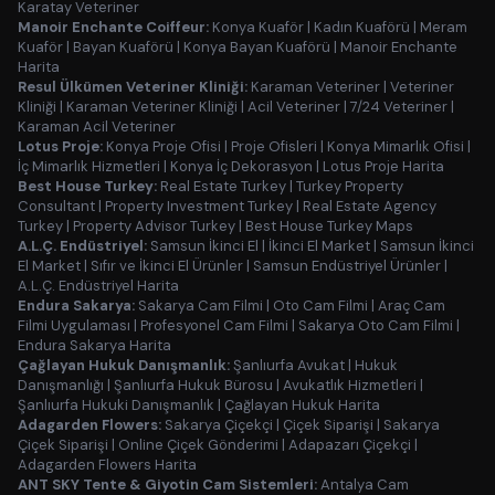
Karatay Veteriner
Manoir Enchante Coiffeur:
Konya Kuaför
|
Kadın Kuaförü
|
Meram
Kuaför
|
Bayan Kuaförü
|
Konya Bayan Kuaförü
|
Manoir Enchante
Harita
Resul Ülkümen Veteriner Kliniği:
Karaman Veteriner
|
Veteriner
Kliniği
|
Karaman Veteriner Kliniği
|
Acil Veteriner
|
7/24 Veteriner
|
Karaman Acil Veteriner
Lotus Proje:
Konya Proje Ofisi
|
Proje Ofisleri
|
Konya Mimarlık Ofisi
|
İç Mimarlık Hizmetleri
|
Konya İç Dekorasyon
|
Lotus Proje Harita
Best House Turkey:
Real Estate Turkey
|
Turkey Property
Consultant
|
Property Investment Turkey
|
Real Estate Agency
Turkey
|
Property Advisor Turkey
|
Best House Turkey Maps
A.L.Ç. Endüstriyel:
Samsun İkinci El
|
İkinci El Market
|
Samsun İkinci
El Market
|
Sıfır ve İkinci El Ürünler
|
Samsun Endüstriyel Ürünler
|
A.L.Ç. Endüstriyel Harita
Endura Sakarya:
Sakarya Cam Filmi
|
Oto Cam Filmi
|
Araç Cam
Filmi Uygulaması
|
Profesyonel Cam Filmi
|
Sakarya Oto Cam Filmi
|
Endura Sakarya Harita
Çağlayan Hukuk Danışmanlık:
Şanlıurfa Avukat
|
Hukuk
Danışmanlığı
|
Şanlıurfa Hukuk Bürosu
|
Avukatlık Hizmetleri
|
Şanlıurfa Hukuki Danışmanlık
|
Çağlayan Hukuk Harita
Adagarden Flowers:
Sakarya Çiçekçi
|
Çiçek Siparişi
|
Sakarya
Çiçek Siparişi
|
Online Çiçek Gönderimi
|
Adapazarı Çiçekçi
|
Adagarden Flowers Harita
ANT SKY Tente & Giyotin Cam Sistemleri:
Antalya Cam