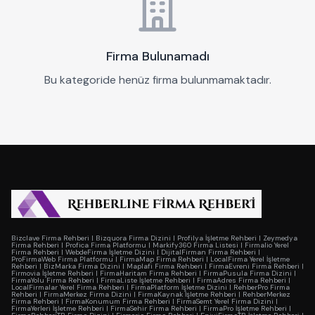
Firma Bulunamadı
Bu kategoride henüz firma bulunmamaktadır.
Bizclave Firma Rehberi
|
Bizquora Firma Dizini
|
Profilya İşletme Rehberi
|
Zeymedya
Firma Rehberi
|
Profica Firma Platformu
|
Markify360 Firma Listesi
|
Firmalio Yerel
Firma Rehberi
|
WebdeFirma İşletme Dizini
|
DijitalFirman Firma Rehberi
|
ProFirmaWeb Firma Platformu
|
FirmaMap Firma Rehberi
|
LocalFirma Yerel İşletme
Rehberi
|
BizMarka Firma Dizini
|
Maplafi Firma Rehberi
|
FirmaEvreni Firma Rehberi
|
Firmovia İşletme Rehberi
|
FirmaHaritam Firma Rehberi
|
FirmaPusula Firma Dizini
|
FirmaYolu Firma Rehberi
|
FirmaListe İşletme Rehberi
|
FirmaAdres Firma Rehberi
|
LocalFirmalar Yerel Firma Rehberi
|
FirmaPlatform İşletme Dizini
|
RehberPro Firma
Rehberi
|
FirmaMerkez Firma Dizini
|
FirmaKaynak İşletme Rehberi
|
RehberMerkez
Firma Rehberi
|
FirmaKonumum Firma Rehberi
|
FirmaSemt Yerel Firma Dizini
|
FirmaYerleri İşletme Rehberi
|
FirmaSehir Firma Rehberi
|
FirmaPro İşletme Rehberi
|