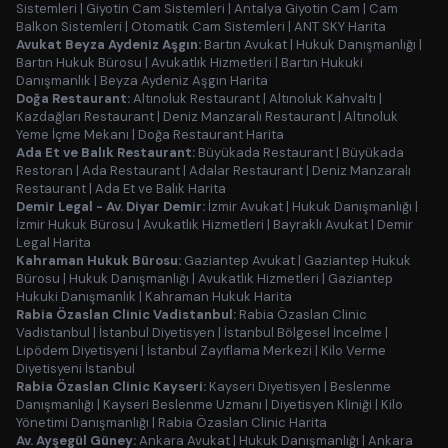
Sistemleri
|
Giyotin Cam Sistemleri
|
Antalya Giyotin Cam
|
Cam
Balkon Sistemleri
|
Otomatik Cam Sistemleri
|
ANT SKY Harita
Avukat Beyza Aydeniz Aşgın:
Bartın Avukat
|
Hukuk Danışmanlığı
|
Bartın Hukuk Bürosu
|
Avukatlık Hizmetleri
|
Bartın Hukuki
Danışmanlık
|
Beyza Aydeniz Aşgın Harita
Doğa Restaurant:
Altınoluk Restaurant
|
Altınoluk Kahvaltı
|
Kazdağları Restaurant
|
Deniz Manzaralı Restaurant
|
Altınoluk
Yeme İçme Mekanı
|
Doğa Restaurant Harita
Ada Et ve Balık Restaurant:
Büyükada Restaurant
|
Büyükada
Restoran
|
Ada Restaurant
|
Adalar Restaurant
|
Deniz Manzaralı
Restaurant
|
Ada Et ve Balık Harita
Demir Legal - Av. Diyar Demir:
İzmir Avukat
|
Hukuk Danışmanlığı
|
İzmir Hukuk Bürosu
|
Avukatlık Hizmetleri
|
Bayraklı Avukat
|
Demir
Legal Harita
Kahraman Hukuk Bürosu:
Gaziantep Avukat
|
Gaziantep Hukuk
Bürosu
|
Hukuk Danışmanlığı
|
Avukatlık Hizmetleri
|
Gaziantep
Hukuki Danışmanlık
|
Kahraman Hukuk Harita
Rabia Özaslan Clinic Vadistanbul:
Rabia Özaslan Clinic
Vadistanbul
|
İstanbul Diyetisyen
|
İstanbul Bölgesel İncelme
|
Lipödem Diyetisyeni
|
İstanbul Zayıflama Merkezi
|
Kilo Verme
Diyetisyeni İstanbul
Rabia Özaslan Clinic Kayseri:
Kayseri Diyetisyen
|
Beslenme
Danışmanlığı
|
Kayseri Beslenme Uzmanı
|
Diyetisyen Kliniği
|
Kilo
Yönetimi Danışmanlığı
|
Rabia Özaslan Clinic Harita
Av. Ayşegül Güney:
Ankara Avukat
|
Hukuk Danışmanlığı
|
Ankara