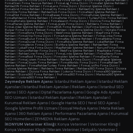
FirmaRehberiTR Firma Dizini
|
Firmoria Firma Rehberi
|
EniyiFirmaTR İşletme Rehberi
|
FirmaOneri Firma Tavsiye Rehberi
|
FirmaLog Firma Dizini
|
FirmaSet İşletme Rehberi
|
RehberON Firma Rehberi
|
FirmaLens Firma Dizini
|
Dizinist İşletme Dizini
|
FirmaGrid Firma Rehberi
|
FirmaCity Firma Dizini
|
RehberCity İşletme Rehberi
|
DizinSite Firma Rehberi
|
RehberHub Firma Dizini
|
FirmaNest İşletme Rehberi
|
FirmaPilot Firma Rehberi
|
FirmaBaseo Firma Dizini
|
FirmaPulseo İşletme Rehberi
|
FirmaRehberist Firma Rehberi
|
FirmaPorter Firma Dizini
|
TurkeyFirms Firma Rehberi
|
FirmaPortalio İşletme Rehberi
|
FirmaSearch Firma Dizini
|
Dizinra Firma Rehberi
|
FirmaPlaneo İşletme Rehberi
|
FirmaLocate Firma Dizini
|
Rehberis Firma Rehberi
|
FirmaLinker İşletme Rehberi
|
FirmaROA Firma Rehberi
|
DijiFirma İşletme Rehberi
|
Bulpar Firma Dizini
|
Rebset Firma Rehberi
|
BizLenta İşletme Dizini
|
Dijitalio Firma
Rehberi
|
FirmaPorta Firma Dizini
|
WebFirmio İşletme Rehberi
|
MapFirma Firma
Rehberi
|
FirmaVita Firma Dizini
|
FirmaArena İşletme Rehberi
|
FirmaLinka Firma
Rehberi
|
FirmaBulut Firma Dizini
|
FirmaKey İşletme Rehberi
|
FirmaNokta Firma
Rehberi
|
FirmaDurak Firma Dizini
|
FirmaRota İşletme Rehberi
|
LokalRehber Firma
Rehberi
|
FirmaYerim Firma Dizini
|
BizMora İşletme Rehberi
|
RehberNeti Firma
Rehberi
|
LokalFirma Firma Dizini
|
MapRehber İşletme Rehberi
|
KonumFirma Firma
Rehberi
|
KonumRehber Firma Dizini
|
WebFira İşletme Rehberi
|
MapNokta Firma
Rehberi
|
RehberLine Firma Dizini
|
FirmaLinko İşletme Rehberi
|
FirmaTekno Firma
Rehberi
|
FirmaRoid Firma Dizini
|
FirmaVeri İşletme Rehberi
|
FirmaSayfa Firma
Rehberi
|
FirmaListem Firma Rehberi
|
Rehbora Firma Dizini
|
FirmaRadar İşletme
Rehberi
|
FirmaClouds Firma Rehberi
|
FirmaWorlds Firma Dizini
|
FirmaRehberTR
İşletme Rehberi
|
FirmaRehberTurkey Firma Rehberi
|
FirmaListPro Firma Dizini
|
Listivoa İşletme Rehberi
|
Rehberio Firma Rehberi
|
Rehbera360 Firma Dizini
|
Diziora
İşletme Rehberi
|
Dizivia Firma Rehberi
|
Lokoria Firma Dizini
|
Firmora360 İşletme
Rehberi
|
Bizora360 Firma Rehberi
|
ProFirma360 Firma Dizini
|
Markora360 İşletme
Rehberi
|
Listora360 Firma Rehberi
|
Zeymedya Reklam Ajansı:
İstanbul Reklam Ajansı
|
İstanbul Reklam
Ajansları
|
İstanbul Reklam Ajansları
|
Reklam Ajansı
|
İstanbul SEO
Ajansı
|
SEO Ajansı
|
Dijital Pazarlama Ajansı
|
Google Ads Ajansı
|
SEO Uzmanı
|
İstanbul Reklam Ajansları
|
Reklam Ajansları
|
Kurumsal Reklam Ajansı
|
Google Harita SEO
|
Yerel SEO Ajansı
|
Google İşletme Profili Uzmanı
|
Sosyal Medya Ajansı
|
Meta Reklam
Ajansı
|
360 Reklam Ajansı
|
Performans Pazarlama Ajansı
|
Kurumsal
SEO Hizmetleri
|
ZEYMEDYA Reklam Ajansı
İKONYUM Veteriner Kliniği:
Konya Veteriner
|
Veteriner Kliniği
|
Konya Veteriner Kliniği
|
Meram Veteriner
|
Selçuklu Veteriner
|