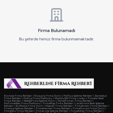
Firma Bulunamadı
Bu şehirde henüz firma bulunmamaktadır.
Bizclave Firma Rehberi
|
Bizquora Firma Dizini
|
Profilya İşletme Rehberi
|
Zeymedya
Firma Rehberi
|
Profica Firma Platformu
|
Markify360 Firma Listesi
|
Firmalio Yerel
Firma Rehberi
|
WebdeFirma İşletme Dizini
|
DijitalFirman Firma Rehberi
|
ProFirmaWeb Firma Platformu
|
FirmaMap Firma Rehberi
|
LocalFirma Yerel İşletme
Rehberi
|
BizMarka Firma Dizini
|
Maplafi Firma Rehberi
|
FirmaEvreni Firma Rehberi
|
Firmovia İşletme Rehberi
|
FirmaHaritam Firma Rehberi
|
FirmaPusula Firma Dizini
|
FirmaYolu Firma Rehberi
|
FirmaListe İşletme Rehberi
|
FirmaAdres Firma Rehberi
|