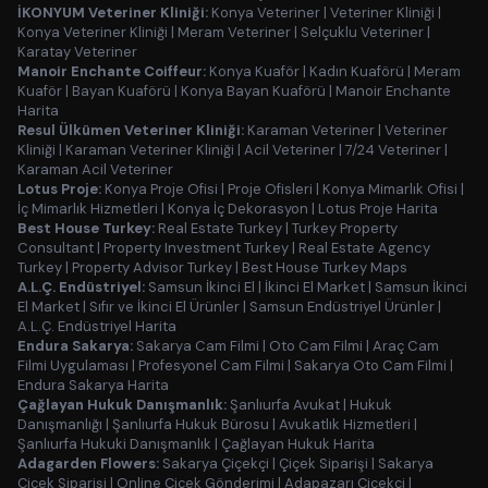
İKONYUM Veteriner Kliniği:
Konya Veteriner
|
Veteriner Kliniği
|
Konya Veteriner Kliniği
|
Meram Veteriner
|
Selçuklu Veteriner
|
Karatay Veteriner
Manoir Enchante Coiffeur:
Konya Kuaför
|
Kadın Kuaförü
|
Meram
Kuaför
|
Bayan Kuaförü
|
Konya Bayan Kuaförü
|
Manoir Enchante
Harita
Resul Ülkümen Veteriner Kliniği:
Karaman Veteriner
|
Veteriner
Kliniği
|
Karaman Veteriner Kliniği
|
Acil Veteriner
|
7/24 Veteriner
|
Karaman Acil Veteriner
Lotus Proje:
Konya Proje Ofisi
|
Proje Ofisleri
|
Konya Mimarlık Ofisi
|
İç Mimarlık Hizmetleri
|
Konya İç Dekorasyon
|
Lotus Proje Harita
Best House Turkey:
Real Estate Turkey
|
Turkey Property
Consultant
|
Property Investment Turkey
|
Real Estate Agency
Turkey
|
Property Advisor Turkey
|
Best House Turkey Maps
A.L.Ç. Endüstriyel:
Samsun İkinci El
|
İkinci El Market
|
Samsun İkinci
El Market
|
Sıfır ve İkinci El Ürünler
|
Samsun Endüstriyel Ürünler
|
A.L.Ç. Endüstriyel Harita
Endura Sakarya:
Sakarya Cam Filmi
|
Oto Cam Filmi
|
Araç Cam
Filmi Uygulaması
|
Profesyonel Cam Filmi
|
Sakarya Oto Cam Filmi
|
Endura Sakarya Harita
Çağlayan Hukuk Danışmanlık:
Şanlıurfa Avukat
|
Hukuk
Danışmanlığı
|
Şanlıurfa Hukuk Bürosu
|
Avukatlık Hizmetleri
|
Şanlıurfa Hukuki Danışmanlık
|
Çağlayan Hukuk Harita
Adagarden Flowers:
Sakarya Çiçekçi
|
Çiçek Siparişi
|
Sakarya
Çiçek Siparişi
|
Online Çiçek Gönderimi
|
Adapazarı Çiçekçi
|