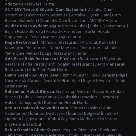
Adagarden Flowers Harita
ANT SKY Tente & Giyotin Cam Sistemleri:
Antalya Cam
Sistemleri
|
Giyotin Cam Sistemleri
|
Antalya Giyotin Cam
|
Cam
Balkon Sistemleri
|
Otomatik Cam Sistemleri
|
ANT SKY Harita
Avukat Beyza Aydeniz Aşgın:
Bartın Avukat
|
Hukuk Danışmanlığı
|
Bartın Hukuk Bürosu
|
Avukatlık Hizmetleri
|
Bartın Hukuki
Danışmanlık
|
Beyza Aydeniz Aşgın Harita
Doğa Restaurant:
Altınoluk Restaurant
|
Altınoluk Kahvaltı
|
Kazdağları Restaurant
|
Deniz Manzaralı Restaurant
|
Altınoluk
Yeme İçme Mekanı
|
Doğa Restaurant Harita
Ada Et ve Balık Restaurant:
Büyükada Restaurant
|
Büyükada
Restoran
|
Ada Restaurant
|
Adalar Restaurant
|
Deniz Manzaralı
Restaurant
|
Ada Et ve Balık Harita
Demir Legal - Av. Diyar Demir:
İzmir Avukat
|
Hukuk Danışmanlığı
|
İzmir Hukuk Bürosu
|
Avukatlık Hizmetleri
|
Bayraklı Avukat
|
Demir
Legal Harita
Kahraman Hukuk Bürosu:
Gaziantep Avukat
|
Gaziantep Hukuk
Bürosu
|
Hukuk Danışmanlığı
|
Avukatlık Hizmetleri
|
Gaziantep
Hukuki Danışmanlık
|
Kahraman Hukuk Harita
Rabia Özaslan Clinic Vadistanbul:
Rabia Özaslan Clinic
Vadistanbul
|
İstanbul Diyetisyen
|
İstanbul Bölgesel İncelme
|
Lipödem Diyetisyeni
|
İstanbul Zayıflama Merkezi
|
Kilo Verme
Diyetisyeni İstanbul
Rabia Özaslan Clinic Kayseri:
Kayseri Diyetisyen
|
Beslenme
Danışmanlığı
|
Kayseri Beslenme Uzmanı
|
Diyetisyen Kliniği
|
Kilo