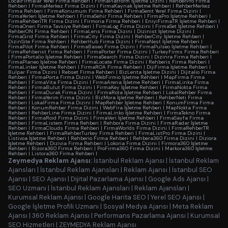
LocalFirmalar Yerel Firma Rehberi
|
FirmaPlatform İşletme Dizini
|
RehberPro Firma
Rehberi
|
FirmaMerkez Firma Dizini
|
FirmaKaynak İşletme Rehberi
|
RehberMerkez
Firma Rehberi
|
FirmaKonumum Firma Rehberi
|
FirmaSemt Yerel Firma Dizini
|
FirmaYerleri İşletme Rehberi
|
FirmaSehir Firma Rehberi
|
FirmaPro İşletme Rehberi
|
FirmaRehberiTR Firma Dizini
|
Firmoria Firma Rehberi
|
EniyiFirmaTR İşletme Rehberi
|
FirmaOneri Firma Tavsiye Rehberi
|
FirmaLog Firma Dizini
|
FirmaSet İşletme Rehberi
|
RehberON Firma Rehberi
|
FirmaLens Firma Dizini
|
Dizinist İşletme Dizini
|
FirmaGrid Firma Rehberi
|
FirmaCity Firma Dizini
|
RehberCity İşletme Rehberi
|
DizinSite Firma Rehberi
|
RehberHub Firma Dizini
|
FirmaNest İşletme Rehberi
|
FirmaPilot Firma Rehberi
|
FirmaBaseo Firma Dizini
|
FirmaPulseo İşletme Rehberi
|
FirmaRehberist Firma Rehberi
|
FirmaPorter Firma Dizini
|
TurkeyFirms Firma Rehberi
|
FirmaPortalio İşletme Rehberi
|
FirmaSearch Firma Dizini
|
Dizinra Firma Rehberi
|
FirmaPlaneo İşletme Rehberi
|
FirmaLocate Firma Dizini
|
Rehberis Firma Rehberi
|
FirmaLinker İşletme Rehberi
|
FirmaROA Firma Rehberi
|
DijiFirma İşletme Rehberi
|
Bulpar Firma Dizini
|
Rebset Firma Rehberi
|
BizLenta İşletme Dizini
|
Dijitalio Firma
Rehberi
|
FirmaPorta Firma Dizini
|
WebFirmio İşletme Rehberi
|
MapFirma Firma
Rehberi
|
FirmaVita Firma Dizini
|
FirmaArena İşletme Rehberi
|
FirmaLinka Firma
Rehberi
|
FirmaBulut Firma Dizini
|
FirmaKey İşletme Rehberi
|
FirmaNokta Firma
Rehberi
|
FirmaDurak Firma Dizini
|
FirmaRota İşletme Rehberi
|
LokalRehber Firma
Rehberi
|
FirmaYerim Firma Dizini
|
BizMora İşletme Rehberi
|
RehberNeti Firma
Rehberi
|
LokalFirma Firma Dizini
|
MapRehber İşletme Rehberi
|
KonumFirma Firma
Rehberi
|
KonumRehber Firma Dizini
|
WebFira İşletme Rehberi
|
MapNokta Firma
Rehberi
|
RehberLine Firma Dizini
|
FirmaLinko İşletme Rehberi
|
FirmaTekno Firma
Rehberi
|
FirmaRoid Firma Dizini
|
FirmaVeri İşletme Rehberi
|
FirmaSayfa Firma
Rehberi
|
FirmaListem Firma Rehberi
|
Rehbora Firma Dizini
|
FirmaRadar İşletme
Rehberi
|
FirmaClouds Firma Rehberi
|
FirmaWorlds Firma Dizini
|
FirmaRehberTR
İşletme Rehberi
|
FirmaRehberTurkey Firma Rehberi
|
FirmaListPro Firma Dizini
|
Listivoa İşletme Rehberi
|
Rehberio Firma Rehberi
|
Rehbera360 Firma Dizini
|
Diziora
İşletme Rehberi
|
Dizivia Firma Rehberi
|
Lokoria Firma Dizini
|
Firmora360 İşletme
Rehberi
|
Bizora360 Firma Rehberi
|
ProFirma360 Firma Dizini
|
Markora360 İşletme
Rehberi
|
Listora360 Firma Rehberi
|
Zeymedya Reklam Ajansı:
İstanbul Reklam Ajansı
|
İstanbul Reklam
Ajansları
|
İstanbul Reklam Ajansları
|
Reklam Ajansı
|
İstanbul SEO
Ajansı
|
SEO Ajansı
|
Dijital Pazarlama Ajansı
|
Google Ads Ajansı
|
SEO Uzmanı
|
İstanbul Reklam Ajansları
|
Reklam Ajansları
|
Kurumsal Reklam Ajansı
|
Google Harita SEO
|
Yerel SEO Ajansı
|
Google İşletme Profili Uzmanı
|
Sosyal Medya Ajansı
|
Meta Reklam
Ajansı
|
360 Reklam Ajansı
|
Performans Pazarlama Ajansı
|
Kurumsal
SEO Hizmetleri
|
ZEYMEDYA Reklam Ajansı