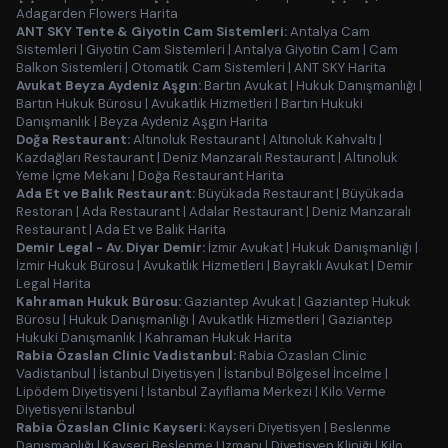
Adagarden Flowers Harita
ANT SKY Tente & Giyotin Cam Sistemleri:
Antalya Cam
Sistemleri
|
Giyotin Cam Sistemleri
|
Antalya Giyotin Cam
|
Cam
Balkon Sistemleri
|
Otomatik Cam Sistemleri
|
ANT SKY Harita
Avukat Beyza Aydeniz Aşgın:
Bartın Avukat
|
Hukuk Danışmanlığı
|
Bartın Hukuk Bürosu
|
Avukatlık Hizmetleri
|
Bartın Hukuki
Danışmanlık
|
Beyza Aydeniz Aşgın Harita
Doğa Restaurant:
Altınoluk Restaurant
|
Altınoluk Kahvaltı
|
Kazdağları Restaurant
|
Deniz Manzaralı Restaurant
|
Altınoluk
Yeme İçme Mekanı
|
Doğa Restaurant Harita
Ada Et ve Balık Restaurant:
Büyükada Restaurant
|
Büyükada
Restoran
|
Ada Restaurant
|
Adalar Restaurant
|
Deniz Manzaralı
Restaurant
|
Ada Et ve Balık Harita
Demir Legal - Av. Diyar Demir:
İzmir Avukat
|
Hukuk Danışmanlığı
|
İzmir Hukuk Bürosu
|
Avukatlık Hizmetleri
|
Bayraklı Avukat
|
Demir
Legal Harita
Kahraman Hukuk Bürosu:
Gaziantep Avukat
|
Gaziantep Hukuk
Bürosu
|
Hukuk Danışmanlığı
|
Avukatlık Hizmetleri
|
Gaziantep
Hukuki Danışmanlık
|
Kahraman Hukuk Harita
Rabia Özaslan Clinic Vadistanbul:
Rabia Özaslan Clinic
Vadistanbul
|
İstanbul Diyetisyen
|
İstanbul Bölgesel İncelme
|
Lipödem Diyetisyeni
|
İstanbul Zayıflama Merkezi
|
Kilo Verme
Diyetisyeni İstanbul
Rabia Özaslan Clinic Kayseri:
Kayseri Diyetisyen
|
Beslenme
Danışmanlığı
|
Kayseri Beslenme Uzmanı
|
Diyetisyen Kliniği
|
Kilo