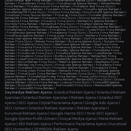
LocalFirmalar Yerel Firma Rehberi
|
FirmaPlatform İşletme Dizini
|
RehberPro Firma
Rehberi
|
FirmaMerkez Firma Dizini
|
FirmaKaynak İşletme Rehberi
|
RehberMerkez
Firma Rehberi
|
FirmaKonumum Firma Rehberi
|
FirmaSemt Yerel Firma Dizini
|
FirmaYerleri İşletme Rehberi
|
FirmaSehir Firma Rehberi
|
FirmaPro İşletme Rehberi
|
FirmaRehberiTR Firma Dizini
|
Firmoria Firma Rehberi
|
EniyiFirmaTR İşletme Rehberi
|
FirmaOneri Firma Tavsiye Rehberi
|
FirmaLog Firma Dizini
|
FirmaSet İşletme Rehberi
|
RehberON Firma Rehberi
|
FirmaLens Firma Dizini
|
Dizinist İşletme Dizini
|
FirmaGrid Firma Rehberi
|
FirmaCity Firma Dizini
|
RehberCity İşletme Rehberi
|
DizinSite Firma Rehberi
|
RehberHub Firma Dizini
|
FirmaNest İşletme Rehberi
|
FirmaPilot Firma Rehberi
|
FirmaBaseo Firma Dizini
|
FirmaPulseo İşletme Rehberi
|
FirmaRehberist Firma Rehberi
|
FirmaPorter Firma Dizini
|
TurkeyFirms Firma Rehberi
|
FirmaPortalio İşletme Rehberi
|
FirmaSearch Firma Dizini
|
Dizinra Firma Rehberi
|
FirmaPlaneo İşletme Rehberi
|
FirmaLocate Firma Dizini
|
Rehberis Firma Rehberi
|
FirmaLinker İşletme Rehberi
|
FirmaROA Firma Rehberi
|
DijiFirma İşletme Rehberi
|
Bulpar Firma Dizini
|
Rebset Firma Rehberi
|
BizLenta İşletme Dizini
|
Dijitalio Firma
Rehberi
|
FirmaPorta Firma Dizini
|
WebFirmio İşletme Rehberi
|
MapFirma Firma
Rehberi
|
FirmaVita Firma Dizini
|
FirmaArena İşletme Rehberi
|
FirmaLinka Firma
Rehberi
|
FirmaBulut Firma Dizini
|
FirmaKey İşletme Rehberi
|
FirmaNokta Firma
Rehberi
|
FirmaDurak Firma Dizini
|
FirmaRota İşletme Rehberi
|
LokalRehber Firma
Rehberi
|
FirmaYerim Firma Dizini
|
BizMora İşletme Rehberi
|
RehberNeti Firma
Rehberi
|
LokalFirma Firma Dizini
|
MapRehber İşletme Rehberi
|
KonumFirma Firma
Rehberi
|
KonumRehber Firma Dizini
|
WebFira İşletme Rehberi
|
MapNokta Firma
Rehberi
|
RehberLine Firma Dizini
|
FirmaLinko İşletme Rehberi
|
FirmaTekno Firma
Rehberi
|
FirmaRoid Firma Dizini
|
FirmaVeri İşletme Rehberi
|
FirmaSayfa Firma
Rehberi
|
FirmaListem Firma Rehberi
|
Rehbora Firma Dizini
|
FirmaRadar İşletme
Rehberi
|
FirmaClouds Firma Rehberi
|
FirmaWorlds Firma Dizini
|
FirmaRehberTR
İşletme Rehberi
|
FirmaRehberTurkey Firma Rehberi
|
FirmaListPro Firma Dizini
|
Listivoa İşletme Rehberi
|
Rehberio Firma Rehberi
|
Rehbera360 Firma Dizini
|
Diziora
İşletme Rehberi
|
Dizivia Firma Rehberi
|
Lokoria Firma Dizini
|
Firmora360 İşletme
Rehberi
|
Bizora360 Firma Rehberi
|
ProFirma360 Firma Dizini
|
Markora360 İşletme
Rehberi
|
Listora360 Firma Rehberi
|
Zeymedya Reklam Ajansı:
İstanbul Reklam Ajansı
|
İstanbul Reklam
Ajansları
|
İstanbul Reklam Ajansları
|
Reklam Ajansı
|
İstanbul SEO
Ajansı
|
SEO Ajansı
|
Dijital Pazarlama Ajansı
|
Google Ads Ajansı
|
SEO Uzmanı
|
İstanbul Reklam Ajansları
|
Reklam Ajansları
|
Kurumsal Reklam Ajansı
|
Google Harita SEO
|
Yerel SEO Ajansı
|
Google İşletme Profili Uzmanı
|
Sosyal Medya Ajansı
|
Meta Reklam
Ajansı
|
360 Reklam Ajansı
|
Performans Pazarlama Ajansı
|
Kurumsal
SEO Hizmetleri
|
ZEYMEDYA Reklam Ajansı