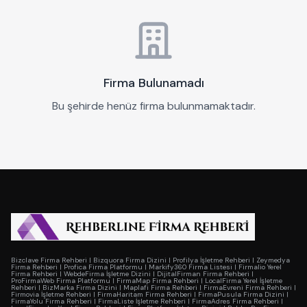
Firma Bulunamadı
Bu şehirde henüz firma bulunmamaktadır.
Bizclave Firma Rehberi
|
Bizquora Firma Dizini
|
Profilya İşletme Rehberi
|
Zeymedya
Firma Rehberi
|
Profica Firma Platformu
|
Markify360 Firma Listesi
|
Firmalio Yerel
Firma Rehberi
|
WebdeFirma İşletme Dizini
|
DijitalFirman Firma Rehberi
|
ProFirmaWeb Firma Platformu
|
FirmaMap Firma Rehberi
|
LocalFirma Yerel İşletme
Rehberi
|
BizMarka Firma Dizini
|
Maplafi Firma Rehberi
|
FirmaEvreni Firma Rehberi
|
Firmovia İşletme Rehberi
|
FirmaHaritam Firma Rehberi
|
FirmaPusula Firma Dizini
|
FirmaYolu Firma Rehberi
|
FirmaListe İşletme Rehberi
|
FirmaAdres Firma Rehberi
|