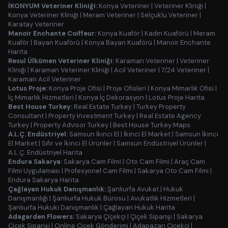
İKONYUM Veteriner Kliniği:
Konya Veteriner
|
Veteriner Kliniği
|
Konya Veteriner Kliniği
|
Meram Veteriner
|
Selçuklu Veteriner
|
Karatay Veteriner
Manoir Enchante Coiffeur:
Konya Kuaför
|
Kadın Kuaförü
|
Meram
Kuaför
|
Bayan Kuaförü
|
Konya Bayan Kuaförü
|
Manoir Enchante
Harita
Resul Ülkümen Veteriner Kliniği:
Karaman Veteriner
|
Veteriner
Kliniği
|
Karaman Veteriner Kliniği
|
Acil Veteriner
|
7/24 Veteriner
|
Karaman Acil Veteriner
Lotus Proje:
Konya Proje Ofisi
|
Proje Ofisleri
|
Konya Mimarlık Ofisi
|
İç Mimarlık Hizmetleri
|
Konya İç Dekorasyon
|
Lotus Proje Harita
Best House Turkey:
Real Estate Turkey
|
Turkey Property
Consultant
|
Property Investment Turkey
|
Real Estate Agency
Turkey
|
Property Advisor Turkey
|
Best House Turkey Maps
A.L.Ç. Endüstriyel:
Samsun İkinci El
|
İkinci El Market
|
Samsun İkinci
El Market
|
Sıfır ve İkinci El Ürünler
|
Samsun Endüstriyel Ürünler
|
A.L.Ç. Endüstriyel Harita
Endura Sakarya:
Sakarya Cam Filmi
|
Oto Cam Filmi
|
Araç Cam
Filmi Uygulaması
|
Profesyonel Cam Filmi
|
Sakarya Oto Cam Filmi
|
Endura Sakarya Harita
Çağlayan Hukuk Danışmanlık:
Şanlıurfa Avukat
|
Hukuk
Danışmanlığı
|
Şanlıurfa Hukuk Bürosu
|
Avukatlık Hizmetleri
|
Şanlıurfa Hukuki Danışmanlık
|
Çağlayan Hukuk Harita
Adagarden Flowers:
Sakarya Çiçekçi
|
Çiçek Siparişi
|
Sakarya
Çiçek Siparişi
|
Online Çiçek Gönderimi
|
Adapazarı Çiçekçi
|