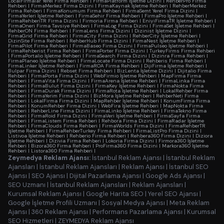
LocalFirmalar Yerel Firma Rehberi
|
FirmaPlatform İşletme Dizini
|
RehberPro Firma
Rehberi
|
FirmaMerkez Firma Dizini
|
FirmaKaynak İşletme Rehberi
|
RehberMerkez
Firma Rehberi
|
FirmaKonumum Firma Rehberi
|
FirmaSemt Yerel Firma Dizini
|
FirmaYerleri İşletme Rehberi
|
FirmaSehir Firma Rehberi
|
FirmaPro İşletme Rehberi
|
FirmaRehberiTR Firma Dizini
|
Firmoria Firma Rehberi
|
EniyiFirmaTR İşletme Rehberi
|
FirmaOneri Firma Tavsiye Rehberi
|
FirmaLog Firma Dizini
|
FirmaSet İşletme Rehberi
|
RehberON Firma Rehberi
|
FirmaLens Firma Dizini
|
Dizinist İşletme Dizini
|
FirmaGrid Firma Rehberi
|
FirmaCity Firma Dizini
|
RehberCity İşletme Rehberi
|
DizinSite Firma Rehberi
|
RehberHub Firma Dizini
|
FirmaNest İşletme Rehberi
|
FirmaPilot Firma Rehberi
|
FirmaBaseo Firma Dizini
|
FirmaPulseo İşletme Rehberi
|
FirmaRehberist Firma Rehberi
|
FirmaPorter Firma Dizini
|
TurkeyFirms Firma Rehberi
|
FirmaPortalio İşletme Rehberi
|
FirmaSearch Firma Dizini
|
Dizinra Firma Rehberi
|
FirmaPlaneo İşletme Rehberi
|
FirmaLocate Firma Dizini
|
Rehberis Firma Rehberi
|
FirmaLinker İşletme Rehberi
|
FirmaROA Firma Rehberi
|
DijiFirma İşletme Rehberi
|
Bulpar Firma Dizini
|
Rebset Firma Rehberi
|
BizLenta İşletme Dizini
|
Dijitalio Firma
Rehberi
|
FirmaPorta Firma Dizini
|
WebFirmio İşletme Rehberi
|
MapFirma Firma
Rehberi
|
FirmaVita Firma Dizini
|
FirmaArena İşletme Rehberi
|
FirmaLinka Firma
Rehberi
|
FirmaBulut Firma Dizini
|
FirmaKey İşletme Rehberi
|
FirmaNokta Firma
Rehberi
|
FirmaDurak Firma Dizini
|
FirmaRota İşletme Rehberi
|
LokalRehber Firma
Rehberi
|
FirmaYerim Firma Dizini
|
BizMora İşletme Rehberi
|
RehberNeti Firma
Rehberi
|
LokalFirma Firma Dizini
|
MapRehber İşletme Rehberi
|
KonumFirma Firma
Rehberi
|
KonumRehber Firma Dizini
|
WebFira İşletme Rehberi
|
MapNokta Firma
Rehberi
|
RehberLine Firma Dizini
|
FirmaLinko İşletme Rehberi
|
FirmaTekno Firma
Rehberi
|
FirmaRoid Firma Dizini
|
FirmaVeri İşletme Rehberi
|
FirmaSayfa Firma
Rehberi
|
FirmaListem Firma Rehberi
|
Rehbora Firma Dizini
|
FirmaRadar İşletme
Rehberi
|
FirmaClouds Firma Rehberi
|
FirmaWorlds Firma Dizini
|
FirmaRehberTR
İşletme Rehberi
|
FirmaRehberTurkey Firma Rehberi
|
FirmaListPro Firma Dizini
|
Listivoa İşletme Rehberi
|
Rehberio Firma Rehberi
|
Rehbera360 Firma Dizini
|
Diziora
İşletme Rehberi
|
Dizivia Firma Rehberi
|
Lokoria Firma Dizini
|
Firmora360 İşletme
Rehberi
|
Bizora360 Firma Rehberi
|
ProFirma360 Firma Dizini
|
Markora360 İşletme
Rehberi
|
Listora360 Firma Rehberi
|
Zeymedya Reklam Ajansı:
İstanbul Reklam Ajansı
|
İstanbul Reklam
Ajansları
|
İstanbul Reklam Ajansları
|
Reklam Ajansı
|
İstanbul SEO
Ajansı
|
SEO Ajansı
|
Dijital Pazarlama Ajansı
|
Google Ads Ajansı
|
SEO Uzmanı
|
İstanbul Reklam Ajansları
|
Reklam Ajansları
|
Kurumsal Reklam Ajansı
|
Google Harita SEO
|
Yerel SEO Ajansı
|
Google İşletme Profili Uzmanı
|
Sosyal Medya Ajansı
|
Meta Reklam
Ajansı
|
360 Reklam Ajansı
|
Performans Pazarlama Ajansı
|
Kurumsal
SEO Hizmetleri
|
ZEYMEDYA Reklam Ajansı