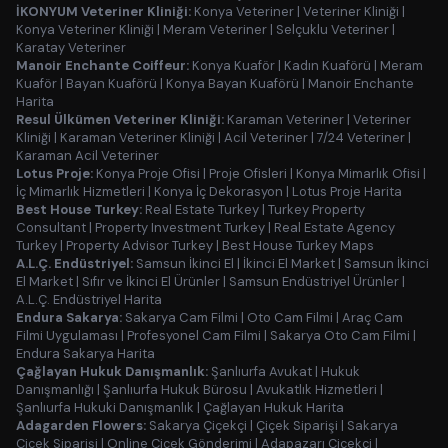
İKONYUM Veteriner Kliniği:
Konya Veteriner
|
Veteriner Kliniği
|
Konya Veteriner Kliniği
|
Meram Veteriner
|
Selçuklu Veteriner
|
Karatay Veteriner
Manoir Enchante Coiffeur:
Konya Kuaför
|
Kadın Kuaförü
|
Meram
Kuaför
|
Bayan Kuaförü
|
Konya Bayan Kuaförü
|
Manoir Enchante
Harita
Resul Ülkümen Veteriner Kliniği:
Karaman Veteriner
|
Veteriner
Kliniği
|
Karaman Veteriner Kliniği
|
Acil Veteriner
|
7/24 Veteriner
|
Karaman Acil Veteriner
Lotus Proje:
Konya Proje Ofisi
|
Proje Ofisleri
|
Konya Mimarlık Ofisi
|
İç Mimarlık Hizmetleri
|
Konya İç Dekorasyon
|
Lotus Proje Harita
Best House Turkey:
Real Estate Turkey
|
Turkey Property
Consultant
|
Property Investment Turkey
|
Real Estate Agency
Turkey
|
Property Advisor Turkey
|
Best House Turkey Maps
A.L.Ç. Endüstriyel:
Samsun İkinci El
|
İkinci El Market
|
Samsun İkinci
El Market
|
Sıfır ve İkinci El Ürünler
|
Samsun Endüstriyel Ürünler
|
A.L.Ç. Endüstriyel Harita
Endura Sakarya:
Sakarya Cam Filmi
|
Oto Cam Filmi
|
Araç Cam
Filmi Uygulaması
|
Profesyonel Cam Filmi
|
Sakarya Oto Cam Filmi
|
Endura Sakarya Harita
Çağlayan Hukuk Danışmanlık:
Şanlıurfa Avukat
|
Hukuk
Danışmanlığı
|
Şanlıurfa Hukuk Bürosu
|
Avukatlık Hizmetleri
|
Şanlıurfa Hukuki Danışmanlık
|
Çağlayan Hukuk Harita
Adagarden Flowers:
Sakarya Çiçekçi
|
Çiçek Siparişi
|
Sakarya
Çiçek Siparişi
|
Online Çiçek Gönderimi
|
Adapazarı Çiçekçi
|