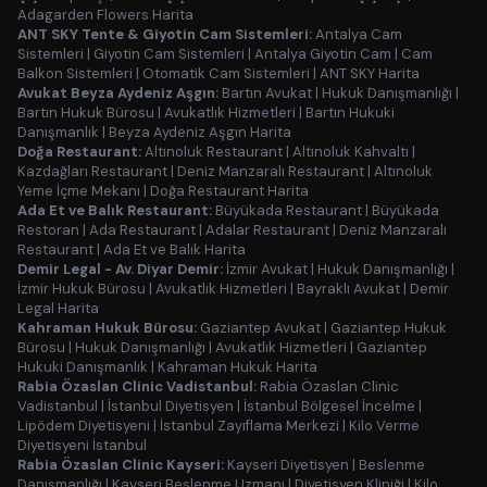
Adagarden Flowers Harita
ANT SKY Tente & Giyotin Cam Sistemleri:
Antalya Cam
Sistemleri
|
Giyotin Cam Sistemleri
|
Antalya Giyotin Cam
|
Cam
Balkon Sistemleri
|
Otomatik Cam Sistemleri
|
ANT SKY Harita
Avukat Beyza Aydeniz Aşgın:
Bartın Avukat
|
Hukuk Danışmanlığı
|
Bartın Hukuk Bürosu
|
Avukatlık Hizmetleri
|
Bartın Hukuki
Danışmanlık
|
Beyza Aydeniz Aşgın Harita
Doğa Restaurant:
Altınoluk Restaurant
|
Altınoluk Kahvaltı
|
Kazdağları Restaurant
|
Deniz Manzaralı Restaurant
|
Altınoluk
Yeme İçme Mekanı
|
Doğa Restaurant Harita
Ada Et ve Balık Restaurant:
Büyükada Restaurant
|
Büyükada
Restoran
|
Ada Restaurant
|
Adalar Restaurant
|
Deniz Manzaralı
Restaurant
|
Ada Et ve Balık Harita
Demir Legal - Av. Diyar Demir:
İzmir Avukat
|
Hukuk Danışmanlığı
|
İzmir Hukuk Bürosu
|
Avukatlık Hizmetleri
|
Bayraklı Avukat
|
Demir
Legal Harita
Kahraman Hukuk Bürosu:
Gaziantep Avukat
|
Gaziantep Hukuk
Bürosu
|
Hukuk Danışmanlığı
|
Avukatlık Hizmetleri
|
Gaziantep
Hukuki Danışmanlık
|
Kahraman Hukuk Harita
Rabia Özaslan Clinic Vadistanbul:
Rabia Özaslan Clinic
Vadistanbul
|
İstanbul Diyetisyen
|
İstanbul Bölgesel İncelme
|
Lipödem Diyetisyeni
|
İstanbul Zayıflama Merkezi
|
Kilo Verme
Diyetisyeni İstanbul
Rabia Özaslan Clinic Kayseri:
Kayseri Diyetisyen
|
Beslenme
Danışmanlığı
|
Kayseri Beslenme Uzmanı
|
Diyetisyen Kliniği
|
Kilo