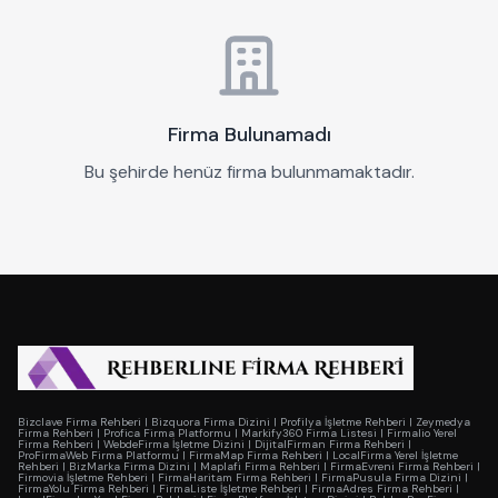
Firma Bulunamadı
Bu şehirde henüz firma bulunmamaktadır.
Bizclave Firma Rehberi
|
Bizquora Firma Dizini
|
Profilya İşletme Rehberi
|
Zeymedya
Firma Rehberi
|
Profica Firma Platformu
|
Markify360 Firma Listesi
|
Firmalio Yerel
Firma Rehberi
|
WebdeFirma İşletme Dizini
|
DijitalFirman Firma Rehberi
|
ProFirmaWeb Firma Platformu
|
FirmaMap Firma Rehberi
|
LocalFirma Yerel İşletme
Rehberi
|
BizMarka Firma Dizini
|
Maplafi Firma Rehberi
|
FirmaEvreni Firma Rehberi
|
Firmovia İşletme Rehberi
|
FirmaHaritam Firma Rehberi
|
FirmaPusula Firma Dizini
|
FirmaYolu Firma Rehberi
|
FirmaListe İşletme Rehberi
|
FirmaAdres Firma Rehberi
|