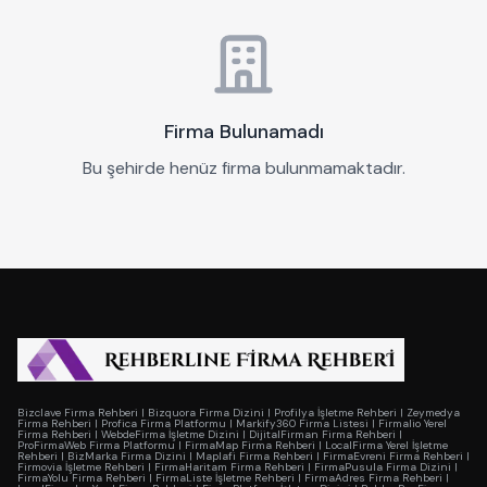
Firma Bulunamadı
Bu şehirde henüz firma bulunmamaktadır.
Bizclave Firma Rehberi
|
Bizquora Firma Dizini
|
Profilya İşletme Rehberi
|
Zeymedya
Firma Rehberi
|
Profica Firma Platformu
|
Markify360 Firma Listesi
|
Firmalio Yerel
Firma Rehberi
|
WebdeFirma İşletme Dizini
|
DijitalFirman Firma Rehberi
|
ProFirmaWeb Firma Platformu
|
FirmaMap Firma Rehberi
|
LocalFirma Yerel İşletme
Rehberi
|
BizMarka Firma Dizini
|
Maplafi Firma Rehberi
|
FirmaEvreni Firma Rehberi
|
Firmovia İşletme Rehberi
|
FirmaHaritam Firma Rehberi
|
FirmaPusula Firma Dizini
|
FirmaYolu Firma Rehberi
|
FirmaListe İşletme Rehberi
|
FirmaAdres Firma Rehberi
|