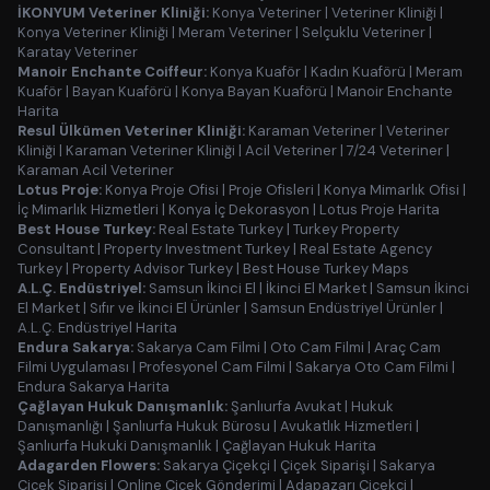
İKONYUM Veteriner Kliniği:
Konya Veteriner
|
Veteriner Kliniği
|
Konya Veteriner Kliniği
|
Meram Veteriner
|
Selçuklu Veteriner
|
Karatay Veteriner
Manoir Enchante Coiffeur:
Konya Kuaför
|
Kadın Kuaförü
|
Meram
Kuaför
|
Bayan Kuaförü
|
Konya Bayan Kuaförü
|
Manoir Enchante
Harita
Resul Ülkümen Veteriner Kliniği:
Karaman Veteriner
|
Veteriner
Kliniği
|
Karaman Veteriner Kliniği
|
Acil Veteriner
|
7/24 Veteriner
|
Karaman Acil Veteriner
Lotus Proje:
Konya Proje Ofisi
|
Proje Ofisleri
|
Konya Mimarlık Ofisi
|
İç Mimarlık Hizmetleri
|
Konya İç Dekorasyon
|
Lotus Proje Harita
Best House Turkey:
Real Estate Turkey
|
Turkey Property
Consultant
|
Property Investment Turkey
|
Real Estate Agency
Turkey
|
Property Advisor Turkey
|
Best House Turkey Maps
A.L.Ç. Endüstriyel:
Samsun İkinci El
|
İkinci El Market
|
Samsun İkinci
El Market
|
Sıfır ve İkinci El Ürünler
|
Samsun Endüstriyel Ürünler
|
A.L.Ç. Endüstriyel Harita
Endura Sakarya:
Sakarya Cam Filmi
|
Oto Cam Filmi
|
Araç Cam
Filmi Uygulaması
|
Profesyonel Cam Filmi
|
Sakarya Oto Cam Filmi
|
Endura Sakarya Harita
Çağlayan Hukuk Danışmanlık:
Şanlıurfa Avukat
|
Hukuk
Danışmanlığı
|
Şanlıurfa Hukuk Bürosu
|
Avukatlık Hizmetleri
|
Şanlıurfa Hukuki Danışmanlık
|
Çağlayan Hukuk Harita
Adagarden Flowers:
Sakarya Çiçekçi
|
Çiçek Siparişi
|
Sakarya
Çiçek Siparişi
|
Online Çiçek Gönderimi
|
Adapazarı Çiçekçi
|