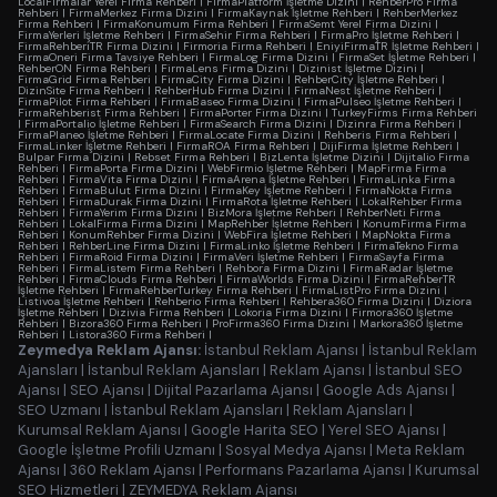
LocalFirmalar Yerel Firma Rehberi
|
FirmaPlatform İşletme Dizini
|
RehberPro Firma
Rehberi
|
FirmaMerkez Firma Dizini
|
FirmaKaynak İşletme Rehberi
|
RehberMerkez
Firma Rehberi
|
FirmaKonumum Firma Rehberi
|
FirmaSemt Yerel Firma Dizini
|
FirmaYerleri İşletme Rehberi
|
FirmaSehir Firma Rehberi
|
FirmaPro İşletme Rehberi
|
FirmaRehberiTR Firma Dizini
|
Firmoria Firma Rehberi
|
EniyiFirmaTR İşletme Rehberi
|
FirmaOneri Firma Tavsiye Rehberi
|
FirmaLog Firma Dizini
|
FirmaSet İşletme Rehberi
|
RehberON Firma Rehberi
|
FirmaLens Firma Dizini
|
Dizinist İşletme Dizini
|
FirmaGrid Firma Rehberi
|
FirmaCity Firma Dizini
|
RehberCity İşletme Rehberi
|
DizinSite Firma Rehberi
|
RehberHub Firma Dizini
|
FirmaNest İşletme Rehberi
|
FirmaPilot Firma Rehberi
|
FirmaBaseo Firma Dizini
|
FirmaPulseo İşletme Rehberi
|
FirmaRehberist Firma Rehberi
|
FirmaPorter Firma Dizini
|
TurkeyFirms Firma Rehberi
|
FirmaPortalio İşletme Rehberi
|
FirmaSearch Firma Dizini
|
Dizinra Firma Rehberi
|
FirmaPlaneo İşletme Rehberi
|
FirmaLocate Firma Dizini
|
Rehberis Firma Rehberi
|
FirmaLinker İşletme Rehberi
|
FirmaROA Firma Rehberi
|
DijiFirma İşletme Rehberi
|
Bulpar Firma Dizini
|
Rebset Firma Rehberi
|
BizLenta İşletme Dizini
|
Dijitalio Firma
Rehberi
|
FirmaPorta Firma Dizini
|
WebFirmio İşletme Rehberi
|
MapFirma Firma
Rehberi
|
FirmaVita Firma Dizini
|
FirmaArena İşletme Rehberi
|
FirmaLinka Firma
Rehberi
|
FirmaBulut Firma Dizini
|
FirmaKey İşletme Rehberi
|
FirmaNokta Firma
Rehberi
|
FirmaDurak Firma Dizini
|
FirmaRota İşletme Rehberi
|
LokalRehber Firma
Rehberi
|
FirmaYerim Firma Dizini
|
BizMora İşletme Rehberi
|
RehberNeti Firma
Rehberi
|
LokalFirma Firma Dizini
|
MapRehber İşletme Rehberi
|
KonumFirma Firma
Rehberi
|
KonumRehber Firma Dizini
|
WebFira İşletme Rehberi
|
MapNokta Firma
Rehberi
|
RehberLine Firma Dizini
|
FirmaLinko İşletme Rehberi
|
FirmaTekno Firma
Rehberi
|
FirmaRoid Firma Dizini
|
FirmaVeri İşletme Rehberi
|
FirmaSayfa Firma
Rehberi
|
FirmaListem Firma Rehberi
|
Rehbora Firma Dizini
|
FirmaRadar İşletme
Rehberi
|
FirmaClouds Firma Rehberi
|
FirmaWorlds Firma Dizini
|
FirmaRehberTR
İşletme Rehberi
|
FirmaRehberTurkey Firma Rehberi
|
FirmaListPro Firma Dizini
|
Listivoa İşletme Rehberi
|
Rehberio Firma Rehberi
|
Rehbera360 Firma Dizini
|
Diziora
İşletme Rehberi
|
Dizivia Firma Rehberi
|
Lokoria Firma Dizini
|
Firmora360 İşletme
Rehberi
|
Bizora360 Firma Rehberi
|
ProFirma360 Firma Dizini
|
Markora360 İşletme
Rehberi
|
Listora360 Firma Rehberi
|
Zeymedya Reklam Ajansı:
İstanbul Reklam Ajansı
|
İstanbul Reklam
Ajansları
|
İstanbul Reklam Ajansları
|
Reklam Ajansı
|
İstanbul SEO
Ajansı
|
SEO Ajansı
|
Dijital Pazarlama Ajansı
|
Google Ads Ajansı
|
SEO Uzmanı
|
İstanbul Reklam Ajansları
|
Reklam Ajansları
|
Kurumsal Reklam Ajansı
|
Google Harita SEO
|
Yerel SEO Ajansı
|
Google İşletme Profili Uzmanı
|
Sosyal Medya Ajansı
|
Meta Reklam
Ajansı
|
360 Reklam Ajansı
|
Performans Pazarlama Ajansı
|
Kurumsal
SEO Hizmetleri
|
ZEYMEDYA Reklam Ajansı