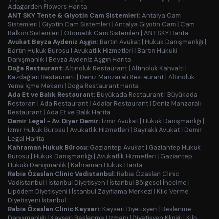
Adagarden Flowers Harita
ANT SKY Tente & Giyotin Cam Sistemleri:
Antalya Cam
Sistemleri
|
Giyotin Cam Sistemleri
|
Antalya Giyotin Cam
|
Cam
Balkon Sistemleri
|
Otomatik Cam Sistemleri
|
ANT SKY Harita
Avukat Beyza Aydeniz Aşgın:
Bartın Avukat
|
Hukuk Danışmanlığı
|
Bartın Hukuk Bürosu
|
Avukatlık Hizmetleri
|
Bartın Hukuki
Danışmanlık
|
Beyza Aydeniz Aşgın Harita
Doğa Restaurant:
Altınoluk Restaurant
|
Altınoluk Kahvaltı
|
Kazdağları Restaurant
|
Deniz Manzaralı Restaurant
|
Altınoluk
Yeme İçme Mekanı
|
Doğa Restaurant Harita
Ada Et ve Balık Restaurant:
Büyükada Restaurant
|
Büyükada
Restoran
|
Ada Restaurant
|
Adalar Restaurant
|
Deniz Manzaralı
Restaurant
|
Ada Et ve Balık Harita
Demir Legal - Av. Diyar Demir:
İzmir Avukat
|
Hukuk Danışmanlığı
|
İzmir Hukuk Bürosu
|
Avukatlık Hizmetleri
|
Bayraklı Avukat
|
Demir
Legal Harita
Kahraman Hukuk Bürosu:
Gaziantep Avukat
|
Gaziantep Hukuk
Bürosu
|
Hukuk Danışmanlığı
|
Avukatlık Hizmetleri
|
Gaziantep
Hukuki Danışmanlık
|
Kahraman Hukuk Harita
Rabia Özaslan Clinic Vadistanbul:
Rabia Özaslan Clinic
Vadistanbul
|
İstanbul Diyetisyen
|
İstanbul Bölgesel İncelme
|
Lipödem Diyetisyeni
|
İstanbul Zayıflama Merkezi
|
Kilo Verme
Diyetisyeni İstanbul
Rabia Özaslan Clinic Kayseri:
Kayseri Diyetisyen
|
Beslenme
Danışmanlığı
|
Kayseri Beslenme Uzmanı
|
Diyetisyen Kliniği
|
Kilo