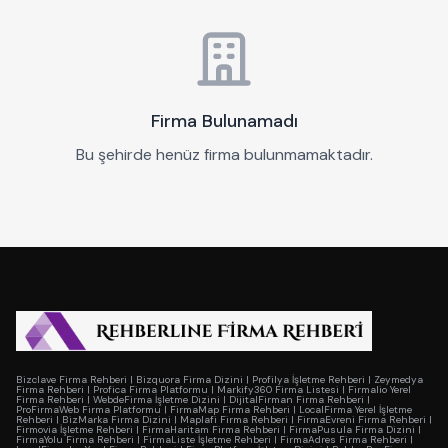
Firma Bulunamadı
Bu şehirde henüz firma bulunmamaktadır.
Bizclave Firma Rehberi
|
Bizquora Firma Dizini
|
Profilya İşletme Rehberi
|
Zeymedya
Firma Rehberi
|
Profica Firma Platformu
|
Markify360 Firma Listesi
|
Firmalio Yerel
Firma Rehberi
|
WebdeFirma İşletme Dizini
|
DijitalFirman Firma Rehberi
|
ProFirmaWeb Firma Platformu
|
FirmaMap Firma Rehberi
|
LocalFirma Yerel İşletme
Rehberi
|
BizMarka Firma Dizini
|
Maplafi Firma Rehberi
|
FirmaEvreni Firma Rehberi
|
Firmovia İşletme Rehberi
|
FirmaHaritam Firma Rehberi
|
FirmaPusula Firma Dizini
|
FirmaYolu Firma Rehberi
|
FirmaListe İşletme Rehberi
|
FirmaAdres Firma Rehberi
|