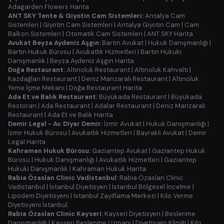
Adagarden Flowers Harita
ANT SKY Tente & Giyotin Cam Sistemleri:
Antalya Cam
Sistemleri
|
Giyotin Cam Sistemleri
|
Antalya Giyotin Cam
|
Cam
Balkon Sistemleri
|
Otomatik Cam Sistemleri
|
ANT SKY Harita
Avukat Beyza Aydeniz Aşgın:
Bartın Avukat
|
Hukuk Danışmanlığı
|
Bartın Hukuk Bürosu
|
Avukatlık Hizmetleri
|
Bartın Hukuki
Danışmanlık
|
Beyza Aydeniz Aşgın Harita
Doğa Restaurant:
Altınoluk Restaurant
|
Altınoluk Kahvaltı
|
Kazdağları Restaurant
|
Deniz Manzaralı Restaurant
|
Altınoluk
Yeme İçme Mekanı
|
Doğa Restaurant Harita
Ada Et ve Balık Restaurant:
Büyükada Restaurant
|
Büyükada
Restoran
|
Ada Restaurant
|
Adalar Restaurant
|
Deniz Manzaralı
Restaurant
|
Ada Et ve Balık Harita
Demir Legal - Av. Diyar Demir:
İzmir Avukat
|
Hukuk Danışmanlığı
|
İzmir Hukuk Bürosu
|
Avukatlık Hizmetleri
|
Bayraklı Avukat
|
Demir
Legal Harita
Kahraman Hukuk Bürosu:
Gaziantep Avukat
|
Gaziantep Hukuk
Bürosu
|
Hukuk Danışmanlığı
|
Avukatlık Hizmetleri
|
Gaziantep
Hukuki Danışmanlık
|
Kahraman Hukuk Harita
Rabia Özaslan Clinic Vadistanbul:
Rabia Özaslan Clinic
Vadistanbul
|
İstanbul Diyetisyen
|
İstanbul Bölgesel İncelme
|
Lipödem Diyetisyeni
|
İstanbul Zayıflama Merkezi
|
Kilo Verme
Diyetisyeni İstanbul
Rabia Özaslan Clinic Kayseri:
Kayseri Diyetisyen
|
Beslenme
Danışmanlığı
|
Kayseri Beslenme Uzmanı
|
Diyetisyen Kliniği
|
Kilo