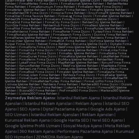
LocalFirmalar Yerel Firma Rehberi
|
FirmaPlatform İşletme Dizini
|
RehberPro Firma
Rehberi
|
FirmaMerkez Firma Dizini
|
FirmaKaynak İşletme Rehberi
|
RehberMerkez
Firma Rehberi
|
FirmaKonumum Firma Rehberi
|
FirmaSemt Yerel Firma Dizini
|
FirmaYerleri İşletme Rehberi
|
FirmaSehir Firma Rehberi
|
FirmaPro İşletme Rehberi
|
FirmaRehberiTR Firma Dizini
|
Firmoria Firma Rehberi
|
EniyiFirmaTR İşletme Rehberi
|
FirmaOneri Firma Tavsiye Rehberi
|
FirmaLog Firma Dizini
|
FirmaSet İşletme Rehberi
|
RehberON Firma Rehberi
|
FirmaLens Firma Dizini
|
Dizinist İşletme Dizini
|
FirmaGrid Firma Rehberi
|
FirmaCity Firma Dizini
|
RehberCity İşletme Rehberi
|
DizinSite Firma Rehberi
|
RehberHub Firma Dizini
|
FirmaNest İşletme Rehberi
|
FirmaPilot Firma Rehberi
|
FirmaBaseo Firma Dizini
|
FirmaPulseo İşletme Rehberi
|
FirmaRehberist Firma Rehberi
|
FirmaPorter Firma Dizini
|
TurkeyFirms Firma Rehberi
|
FirmaPortalio İşletme Rehberi
|
FirmaSearch Firma Dizini
|
Dizinra Firma Rehberi
|
FirmaPlaneo İşletme Rehberi
|
FirmaLocate Firma Dizini
|
Rehberis Firma Rehberi
|
FirmaLinker İşletme Rehberi
|
FirmaROA Firma Rehberi
|
DijiFirma İşletme Rehberi
|
Bulpar Firma Dizini
|
Rebset Firma Rehberi
|
BizLenta İşletme Dizini
|
Dijitalio Firma
Rehberi
|
FirmaPorta Firma Dizini
|
WebFirmio İşletme Rehberi
|
MapFirma Firma
Rehberi
|
FirmaVita Firma Dizini
|
FirmaArena İşletme Rehberi
|
FirmaLinka Firma
Rehberi
|
FirmaBulut Firma Dizini
|
FirmaKey İşletme Rehberi
|
FirmaNokta Firma
Rehberi
|
FirmaDurak Firma Dizini
|
FirmaRota İşletme Rehberi
|
LokalRehber Firma
Rehberi
|
FirmaYerim Firma Dizini
|
BizMora İşletme Rehberi
|
RehberNeti Firma
Rehberi
|
LokalFirma Firma Dizini
|
MapRehber İşletme Rehberi
|
KonumFirma Firma
Rehberi
|
KonumRehber Firma Dizini
|
WebFira İşletme Rehberi
|
MapNokta Firma
Rehberi
|
RehberLine Firma Dizini
|
FirmaLinko İşletme Rehberi
|
FirmaTekno Firma
Rehberi
|
FirmaRoid Firma Dizini
|
FirmaVeri İşletme Rehberi
|
FirmaSayfa Firma
Rehberi
|
FirmaListem Firma Rehberi
|
Rehbora Firma Dizini
|
FirmaRadar İşletme
Rehberi
|
FirmaClouds Firma Rehberi
|
FirmaWorlds Firma Dizini
|
FirmaRehberTR
İşletme Rehberi
|
FirmaRehberTurkey Firma Rehberi
|
FirmaListPro Firma Dizini
|
Listivoa İşletme Rehberi
|
Rehberio Firma Rehberi
|
Rehbera360 Firma Dizini
|
Diziora
İşletme Rehberi
|
Dizivia Firma Rehberi
|
Lokoria Firma Dizini
|
Firmora360 İşletme
Rehberi
|
Bizora360 Firma Rehberi
|
ProFirma360 Firma Dizini
|
Markora360 İşletme
Rehberi
|
Listora360 Firma Rehberi
|
Zeymedya Reklam Ajansı:
İstanbul Reklam Ajansı
|
İstanbul Reklam
Ajansları
|
İstanbul Reklam Ajansları
|
Reklam Ajansı
|
İstanbul SEO
Ajansı
|
SEO Ajansı
|
Dijital Pazarlama Ajansı
|
Google Ads Ajansı
|
SEO Uzmanı
|
İstanbul Reklam Ajansları
|
Reklam Ajansları
|
Kurumsal Reklam Ajansı
|
Google Harita SEO
|
Yerel SEO Ajansı
|
Google İşletme Profili Uzmanı
|
Sosyal Medya Ajansı
|
Meta Reklam
Ajansı
|
360 Reklam Ajansı
|
Performans Pazarlama Ajansı
|
Kurumsal
SEO Hizmetleri
|
ZEYMEDYA Reklam Ajansı