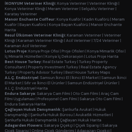
İKONYUM Veteriner Kliniği:
Konya Veteriner
|
Veteriner Kliniği
|
Konya Veteriner Kliniği
|
Meram Veteriner
|
Selçuklu Veteriner
|
Karatay Veteriner
Manoir Enchante Coiffeur:
Konya Kuaför
|
Kadın Kuaförü
|
Meram
Kuaför
|
Bayan Kuaförü
|
Konya Bayan Kuaförü
|
Manoir Enchante
Harita
Resul Ülkümen Veteriner Kliniği:
Karaman Veteriner
|
Veteriner
Kliniği
|
Karaman Veteriner Kliniği
|
Acil Veteriner
|
7/24 Veteriner
|
Karaman Acil Veteriner
Lotus Proje:
Konya Proje Ofisi
|
Proje Ofisleri
|
Konya Mimarlık Ofisi
|
İç Mimarlık Hizmetleri
|
Konya İç Dekorasyon
|
Lotus Proje Harita
Best House Turkey:
Real Estate Turkey
|
Turkey Property
Consultant
|
Property Investment Turkey
|
Real Estate Agency
Turkey
|
Property Advisor Turkey
|
Best House Turkey Maps
A.L.Ç. Endüstriyel:
Samsun İkinci El
|
İkinci El Market
|
Samsun İkinci
El Market
|
Sıfır ve İkinci El Ürünler
|
Samsun Endüstriyel Ürünler
|
A.L.Ç. Endüstriyel Harita
Endura Sakarya:
Sakarya Cam Filmi
|
Oto Cam Filmi
|
Araç Cam
Filmi Uygulaması
|
Profesyonel Cam Filmi
|
Sakarya Oto Cam Filmi
|
Endura Sakarya Harita
Çağlayan Hukuk Danışmanlık:
Şanlıurfa Avukat
|
Hukuk
Danışmanlığı
|
Şanlıurfa Hukuk Bürosu
|
Avukatlık Hizmetleri
|
Şanlıurfa Hukuki Danışmanlık
|
Çağlayan Hukuk Harita
Adagarden Flowers:
Sakarya Çiçekçi
|
Çiçek Siparişi
|
Sakarya
Çiçek Siparişi
|
Online Çiçek Gönderimi
|
Adapazarı Çiçekçi
|