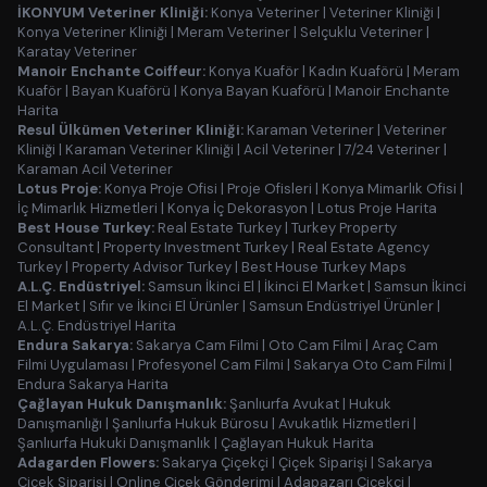
İKONYUM Veteriner Kliniği:
Konya Veteriner
|
Veteriner Kliniği
|
Konya Veteriner Kliniği
|
Meram Veteriner
|
Selçuklu Veteriner
|
Karatay Veteriner
Manoir Enchante Coiffeur:
Konya Kuaför
|
Kadın Kuaförü
|
Meram
Kuaför
|
Bayan Kuaförü
|
Konya Bayan Kuaförü
|
Manoir Enchante
Harita
Resul Ülkümen Veteriner Kliniği:
Karaman Veteriner
|
Veteriner
Kliniği
|
Karaman Veteriner Kliniği
|
Acil Veteriner
|
7/24 Veteriner
|
Karaman Acil Veteriner
Lotus Proje:
Konya Proje Ofisi
|
Proje Ofisleri
|
Konya Mimarlık Ofisi
|
İç Mimarlık Hizmetleri
|
Konya İç Dekorasyon
|
Lotus Proje Harita
Best House Turkey:
Real Estate Turkey
|
Turkey Property
Consultant
|
Property Investment Turkey
|
Real Estate Agency
Turkey
|
Property Advisor Turkey
|
Best House Turkey Maps
A.L.Ç. Endüstriyel:
Samsun İkinci El
|
İkinci El Market
|
Samsun İkinci
El Market
|
Sıfır ve İkinci El Ürünler
|
Samsun Endüstriyel Ürünler
|
A.L.Ç. Endüstriyel Harita
Endura Sakarya:
Sakarya Cam Filmi
|
Oto Cam Filmi
|
Araç Cam
Filmi Uygulaması
|
Profesyonel Cam Filmi
|
Sakarya Oto Cam Filmi
|
Endura Sakarya Harita
Çağlayan Hukuk Danışmanlık:
Şanlıurfa Avukat
|
Hukuk
Danışmanlığı
|
Şanlıurfa Hukuk Bürosu
|
Avukatlık Hizmetleri
|
Şanlıurfa Hukuki Danışmanlık
|
Çağlayan Hukuk Harita
Adagarden Flowers:
Sakarya Çiçekçi
|
Çiçek Siparişi
|
Sakarya
Çiçek Siparişi
|
Online Çiçek Gönderimi
|
Adapazarı Çiçekçi
|