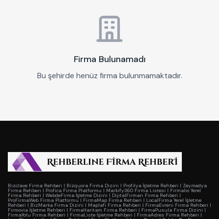
Firma Bulunamadı
Bu şehirde henüz firma bulunmamaktadır.
Bizclave Firma Rehberi
|
Bizquora Firma Dizini
|
Profilya İşletme Rehberi
|
Zeymedya
Firma Rehberi
|
Profica Firma Platformu
|
Markify360 Firma Listesi
|
Firmalio Yerel
Firma Rehberi
|
WebdeFirma İşletme Dizini
|
DijitalFirman Firma Rehberi
|
ProFirmaWeb Firma Platformu
|
FirmaMap Firma Rehberi
|
LocalFirma Yerel İşletme
Rehberi
|
BizMarka Firma Dizini
|
Maplafi Firma Rehberi
|
FirmaEvreni Firma Rehberi
|
Firmovia İşletme Rehberi
|
FirmaHaritam Firma Rehberi
|
FirmaPusula Firma Dizini
|
FirmaYolu Firma Rehberi
|
FirmaListe İşletme Rehberi
|
FirmaAdres Firma Rehberi
|