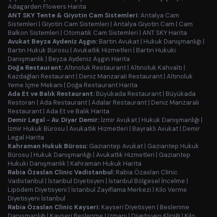
Adagarden Flowers Harita
ANT SKY Tente & Giyotin Cam Sistemleri:
Antalya Cam
Sistemleri
|
Giyotin Cam Sistemleri
|
Antalya Giyotin Cam
|
Cam
Balkon Sistemleri
|
Otomatik Cam Sistemleri
|
ANT SKY Harita
Avukat Beyza Aydeniz Aşgın:
Bartın Avukat
|
Hukuk Danışmanlığı
|
Bartın Hukuk Bürosu
|
Avukatlık Hizmetleri
|
Bartın Hukuki
Danışmanlık
|
Beyza Aydeniz Aşgın Harita
Doğa Restaurant:
Altınoluk Restaurant
|
Altınoluk Kahvaltı
|
Kazdağları Restaurant
|
Deniz Manzaralı Restaurant
|
Altınoluk
Yeme İçme Mekanı
|
Doğa Restaurant Harita
Ada Et ve Balık Restaurant:
Büyükada Restaurant
|
Büyükada
Restoran
|
Ada Restaurant
|
Adalar Restaurant
|
Deniz Manzaralı
Restaurant
|
Ada Et ve Balık Harita
Demir Legal - Av. Diyar Demir:
İzmir Avukat
|
Hukuk Danışmanlığı
|
İzmir Hukuk Bürosu
|
Avukatlık Hizmetleri
|
Bayraklı Avukat
|
Demir
Legal Harita
Kahraman Hukuk Bürosu:
Gaziantep Avukat
|
Gaziantep Hukuk
Bürosu
|
Hukuk Danışmanlığı
|
Avukatlık Hizmetleri
|
Gaziantep
Hukuki Danışmanlık
|
Kahraman Hukuk Harita
Rabia Özaslan Clinic Vadistanbul:
Rabia Özaslan Clinic
Vadistanbul
|
İstanbul Diyetisyen
|
İstanbul Bölgesel İncelme
|
Lipödem Diyetisyeni
|
İstanbul Zayıflama Merkezi
|
Kilo Verme
Diyetisyeni İstanbul
Rabia Özaslan Clinic Kayseri:
Kayseri Diyetisyen
|
Beslenme
Danışmanlığı
|
Kayseri Beslenme Uzmanı
|
Diyetisyen Kliniği
|
Kilo