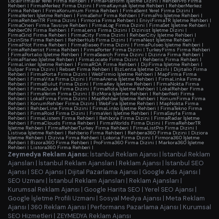
LocalFirmalar Yerel Firma Rehberi
|
FirmaPlatform İşletme Dizini
|
RehberPro Firma
Rehberi
|
FirmaMerkez Firma Dizini
|
FirmaKaynak İşletme Rehberi
|
RehberMerkez
Firma Rehberi
|
FirmaKonumum Firma Rehberi
|
FirmaSemt Yerel Firma Dizini
|
FirmaYerleri İşletme Rehberi
|
FirmaSehir Firma Rehberi
|
FirmaPro İşletme Rehberi
|
FirmaRehberiTR Firma Dizini
|
Firmoria Firma Rehberi
|
EniyiFirmaTR İşletme Rehberi
|
FirmaOneri Firma Tavsiye Rehberi
|
FirmaLog Firma Dizini
|
FirmaSet İşletme Rehberi
|
RehberON Firma Rehberi
|
FirmaLens Firma Dizini
|
Dizinist İşletme Dizini
|
FirmaGrid Firma Rehberi
|
FirmaCity Firma Dizini
|
RehberCity İşletme Rehberi
|
DizinSite Firma Rehberi
|
RehberHub Firma Dizini
|
FirmaNest İşletme Rehberi
|
FirmaPilot Firma Rehberi
|
FirmaBaseo Firma Dizini
|
FirmaPulseo İşletme Rehberi
|
FirmaRehberist Firma Rehberi
|
FirmaPorter Firma Dizini
|
TurkeyFirms Firma Rehberi
|
FirmaPortalio İşletme Rehberi
|
FirmaSearch Firma Dizini
|
Dizinra Firma Rehberi
|
FirmaPlaneo İşletme Rehberi
|
FirmaLocate Firma Dizini
|
Rehberis Firma Rehberi
|
FirmaLinker İşletme Rehberi
|
FirmaROA Firma Rehberi
|
DijiFirma İşletme Rehberi
|
Bulpar Firma Dizini
|
Rebset Firma Rehberi
|
BizLenta İşletme Dizini
|
Dijitalio Firma
Rehberi
|
FirmaPorta Firma Dizini
|
WebFirmio İşletme Rehberi
|
MapFirma Firma
Rehberi
|
FirmaVita Firma Dizini
|
FirmaArena İşletme Rehberi
|
FirmaLinka Firma
Rehberi
|
FirmaBulut Firma Dizini
|
FirmaKey İşletme Rehberi
|
FirmaNokta Firma
Rehberi
|
FirmaDurak Firma Dizini
|
FirmaRota İşletme Rehberi
|
LokalRehber Firma
Rehberi
|
FirmaYerim Firma Dizini
|
BizMora İşletme Rehberi
|
RehberNeti Firma
Rehberi
|
LokalFirma Firma Dizini
|
MapRehber İşletme Rehberi
|
KonumFirma Firma
Rehberi
|
KonumRehber Firma Dizini
|
WebFira İşletme Rehberi
|
MapNokta Firma
Rehberi
|
RehberLine Firma Dizini
|
FirmaLinko İşletme Rehberi
|
FirmaTekno Firma
Rehberi
|
FirmaRoid Firma Dizini
|
FirmaVeri İşletme Rehberi
|
FirmaSayfa Firma
Rehberi
|
FirmaListem Firma Rehberi
|
Rehbora Firma Dizini
|
FirmaRadar İşletme
Rehberi
|
FirmaClouds Firma Rehberi
|
FirmaWorlds Firma Dizini
|
FirmaRehberTR
İşletme Rehberi
|
FirmaRehberTurkey Firma Rehberi
|
FirmaListPro Firma Dizini
|
Listivoa İşletme Rehberi
|
Rehberio Firma Rehberi
|
Rehbera360 Firma Dizini
|
Diziora
İşletme Rehberi
|
Dizivia Firma Rehberi
|
Lokoria Firma Dizini
|
Firmora360 İşletme
Rehberi
|
Bizora360 Firma Rehberi
|
ProFirma360 Firma Dizini
|
Markora360 İşletme
Rehberi
|
Listora360 Firma Rehberi
|
Zeymedya Reklam Ajansı:
İstanbul Reklam Ajansı
|
İstanbul Reklam
Ajansları
|
İstanbul Reklam Ajansları
|
Reklam Ajansı
|
İstanbul SEO
Ajansı
|
SEO Ajansı
|
Dijital Pazarlama Ajansı
|
Google Ads Ajansı
|
SEO Uzmanı
|
İstanbul Reklam Ajansları
|
Reklam Ajansları
|
Kurumsal Reklam Ajansı
|
Google Harita SEO
|
Yerel SEO Ajansı
|
Google İşletme Profili Uzmanı
|
Sosyal Medya Ajansı
|
Meta Reklam
Ajansı
|
360 Reklam Ajansı
|
Performans Pazarlama Ajansı
|
Kurumsal
SEO Hizmetleri
|
ZEYMEDYA Reklam Ajansı