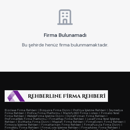
Firma Bulunamadı
Bu şehirde henüz firma bulunmamaktadır.
Bizclave Firma Rehberi
|
Bizquora Firma Dizini
|
Profilya İşletme Rehberi
|
Zeymedya
Firma Rehberi
|
Profica Firma Platformu
|
Markify360 Firma Listesi
|
Firmalio Yerel
Firma Rehberi
|
WebdeFirma İşletme Dizini
|
DijitalFirman Firma Rehberi
|
ProFirmaWeb Firma Platformu
|
FirmaMap Firma Rehberi
|
LocalFirma Yerel İşletme
Rehberi
|
BizMarka Firma Dizini
|
Maplafi Firma Rehberi
|
FirmaEvreni Firma Rehberi
|
Firmovia İşletme Rehberi
|
FirmaHaritam Firma Rehberi
|
FirmaPusula Firma Dizini
|
FirmaYolu Firma Rehberi
|
FirmaListe İşletme Rehberi
|
FirmaAdres Firma Rehberi
|