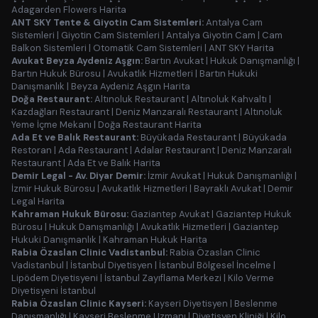
Adagarden Flowers Harita
ANT SKY Tente & Giyotin Cam Sistemleri:
Antalya Cam
Sistemleri
|
Giyotin Cam Sistemleri
|
Antalya Giyotin Cam
|
Cam
Balkon Sistemleri
|
Otomatik Cam Sistemleri
|
ANT SKY Harita
Avukat Beyza Aydeniz Aşgın:
Bartın Avukat
|
Hukuk Danışmanlığı
|
Bartın Hukuk Bürosu
|
Avukatlık Hizmetleri
|
Bartın Hukuki
Danışmanlık
|
Beyza Aydeniz Aşgın Harita
Doğa Restaurant:
Altınoluk Restaurant
|
Altınoluk Kahvaltı
|
Kazdağları Restaurant
|
Deniz Manzaralı Restaurant
|
Altınoluk
Yeme İçme Mekanı
|
Doğa Restaurant Harita
Ada Et ve Balık Restaurant:
Büyükada Restaurant
|
Büyükada
Restoran
|
Ada Restaurant
|
Adalar Restaurant
|
Deniz Manzaralı
Restaurant
|
Ada Et ve Balık Harita
Demir Legal - Av. Diyar Demir:
İzmir Avukat
|
Hukuk Danışmanlığı
|
İzmir Hukuk Bürosu
|
Avukatlık Hizmetleri
|
Bayraklı Avukat
|
Demir
Legal Harita
Kahraman Hukuk Bürosu:
Gaziantep Avukat
|
Gaziantep Hukuk
Bürosu
|
Hukuk Danışmanlığı
|
Avukatlık Hizmetleri
|
Gaziantep
Hukuki Danışmanlık
|
Kahraman Hukuk Harita
Rabia Özaslan Clinic Vadistanbul:
Rabia Özaslan Clinic
Vadistanbul
|
İstanbul Diyetisyen
|
İstanbul Bölgesel İncelme
|
Lipödem Diyetisyeni
|
İstanbul Zayıflama Merkezi
|
Kilo Verme
Diyetisyeni İstanbul
Rabia Özaslan Clinic Kayseri:
Kayseri Diyetisyen
|
Beslenme
Danışmanlığı
|
Kayseri Beslenme Uzmanı
|
Diyetisyen Kliniği
|
Kilo