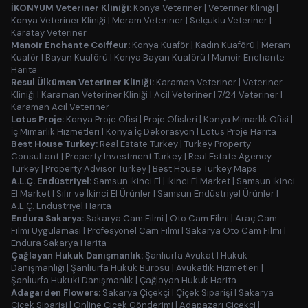
İKONYUM Veteriner Kliniği:
Konya Veteriner
|
Veteriner Kliniği
|
Konya Veteriner Kliniği
|
Meram Veteriner
|
Selçuklu Veteriner
|
Karatay Veteriner
Manoir Enchante Coiffeur:
Konya Kuaför
|
Kadın Kuaförü
|
Meram
Kuaför
|
Bayan Kuaförü
|
Konya Bayan Kuaförü
|
Manoir Enchante
Harita
Resul Ülkümen Veteriner Kliniği:
Karaman Veteriner
|
Veteriner
Kliniği
|
Karaman Veteriner Kliniği
|
Acil Veteriner
|
7/24 Veteriner
|
Karaman Acil Veteriner
Lotus Proje:
Konya Proje Ofisi
|
Proje Ofisleri
|
Konya Mimarlık Ofisi
|
İç Mimarlık Hizmetleri
|
Konya İç Dekorasyon
|
Lotus Proje Harita
Best House Turkey:
Real Estate Turkey
|
Turkey Property
Consultant
|
Property Investment Turkey
|
Real Estate Agency
Turkey
|
Property Advisor Turkey
|
Best House Turkey Maps
A.L.Ç. Endüstriyel:
Samsun İkinci El
|
İkinci El Market
|
Samsun İkinci
El Market
|
Sıfır ve İkinci El Ürünler
|
Samsun Endüstriyel Ürünler
|
A.L.Ç. Endüstriyel Harita
Endura Sakarya:
Sakarya Cam Filmi
|
Oto Cam Filmi
|
Araç Cam
Filmi Uygulaması
|
Profesyonel Cam Filmi
|
Sakarya Oto Cam Filmi
|
Endura Sakarya Harita
Çağlayan Hukuk Danışmanlık:
Şanlıurfa Avukat
|
Hukuk
Danışmanlığı
|
Şanlıurfa Hukuk Bürosu
|
Avukatlık Hizmetleri
|
Şanlıurfa Hukuki Danışmanlık
|
Çağlayan Hukuk Harita
Adagarden Flowers:
Sakarya Çiçekçi
|
Çiçek Siparişi
|
Sakarya
Çiçek Siparişi
|
Online Çiçek Gönderimi
|
Adapazarı Çiçekçi
|