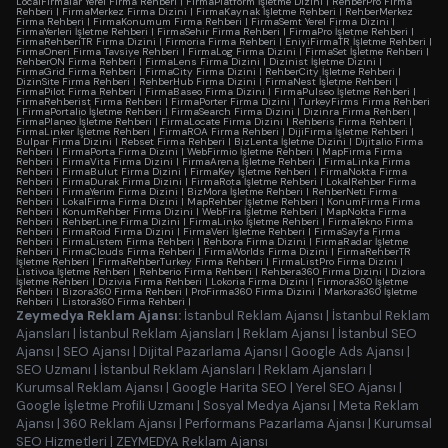
LocalFirmalar Yerel Firma Rehberi
|
FirmaPlatform İşletme Dizini
|
RehberPro Firma
Rehberi
|
FirmaMerkez Firma Dizini
|
FirmaKaynak İşletme Rehberi
|
RehberMerkez
Firma Rehberi
|
FirmaKonumum Firma Rehberi
|
FirmaSemt Yerel Firma Dizini
|
FirmaYerleri İşletme Rehberi
|
FirmaSehir Firma Rehberi
|
FirmaPro İşletme Rehberi
|
FirmaRehberiTR Firma Dizini
|
Firmoria Firma Rehberi
|
EniyiFirmaTR İşletme Rehberi
|
FirmaOneri Firma Tavsiye Rehberi
|
FirmaLog Firma Dizini
|
FirmaSet İşletme Rehberi
|
RehberON Firma Rehberi
|
FirmaLens Firma Dizini
|
Dizinist İşletme Dizini
|
FirmaGrid Firma Rehberi
|
FirmaCity Firma Dizini
|
RehberCity İşletme Rehberi
|
DizinSite Firma Rehberi
|
RehberHub Firma Dizini
|
FirmaNest İşletme Rehberi
|
FirmaPilot Firma Rehberi
|
FirmaBaseo Firma Dizini
|
FirmaPulseo İşletme Rehberi
|
FirmaRehberist Firma Rehberi
|
FirmaPorter Firma Dizini
|
TurkeyFirms Firma Rehberi
|
FirmaPortalio İşletme Rehberi
|
FirmaSearch Firma Dizini
|
Dizinra Firma Rehberi
|
FirmaPlaneo İşletme Rehberi
|
FirmaLocate Firma Dizini
|
Rehberis Firma Rehberi
|
FirmaLinker İşletme Rehberi
|
FirmaROA Firma Rehberi
|
DijiFirma İşletme Rehberi
|
Bulpar Firma Dizini
|
Rebset Firma Rehberi
|
BizLenta İşletme Dizini
|
Dijitalio Firma
Rehberi
|
FirmaPorta Firma Dizini
|
WebFirmio İşletme Rehberi
|
MapFirma Firma
Rehberi
|
FirmaVita Firma Dizini
|
FirmaArena İşletme Rehberi
|
FirmaLinka Firma
Rehberi
|
FirmaBulut Firma Dizini
|
FirmaKey İşletme Rehberi
|
FirmaNokta Firma
Rehberi
|
FirmaDurak Firma Dizini
|
FirmaRota İşletme Rehberi
|
LokalRehber Firma
Rehberi
|
FirmaYerim Firma Dizini
|
BizMora İşletme Rehberi
|
RehberNeti Firma
Rehberi
|
LokalFirma Firma Dizini
|
MapRehber İşletme Rehberi
|
KonumFirma Firma
Rehberi
|
KonumRehber Firma Dizini
|
WebFira İşletme Rehberi
|
MapNokta Firma
Rehberi
|
RehberLine Firma Dizini
|
FirmaLinko İşletme Rehberi
|
FirmaTekno Firma
Rehberi
|
FirmaRoid Firma Dizini
|
FirmaVeri İşletme Rehberi
|
FirmaSayfa Firma
Rehberi
|
FirmaListem Firma Rehberi
|
Rehbora Firma Dizini
|
FirmaRadar İşletme
Rehberi
|
FirmaClouds Firma Rehberi
|
FirmaWorlds Firma Dizini
|
FirmaRehberTR
İşletme Rehberi
|
FirmaRehberTurkey Firma Rehberi
|
FirmaListPro Firma Dizini
|
Listivoa İşletme Rehberi
|
Rehberio Firma Rehberi
|
Rehbera360 Firma Dizini
|
Diziora
İşletme Rehberi
|
Dizivia Firma Rehberi
|
Lokoria Firma Dizini
|
Firmora360 İşletme
Rehberi
|
Bizora360 Firma Rehberi
|
ProFirma360 Firma Dizini
|
Markora360 İşletme
Rehberi
|
Listora360 Firma Rehberi
|
Zeymedya Reklam Ajansı:
İstanbul Reklam Ajansı
|
İstanbul Reklam
Ajansları
|
İstanbul Reklam Ajansları
|
Reklam Ajansı
|
İstanbul SEO
Ajansı
|
SEO Ajansı
|
Dijital Pazarlama Ajansı
|
Google Ads Ajansı
|
SEO Uzmanı
|
İstanbul Reklam Ajansları
|
Reklam Ajansları
|
Kurumsal Reklam Ajansı
|
Google Harita SEO
|
Yerel SEO Ajansı
|
Google İşletme Profili Uzmanı
|
Sosyal Medya Ajansı
|
Meta Reklam
Ajansı
|
360 Reklam Ajansı
|
Performans Pazarlama Ajansı
|
Kurumsal
SEO Hizmetleri
|
ZEYMEDYA Reklam Ajansı