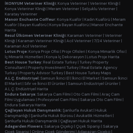
İKONYUM Veteriner Kliniği:
Konya Veteriner
|
Veteriner Kliniği
|
Konya Veteriner Kliniği
|
Meram Veteriner
|
Selçuklu Veteriner
|
Karatay Veteriner
Manoir Enchante Coiffeur:
Konya Kuaför
|
Kadın Kuaförü
|
Meram
Kuaför
|
Bayan Kuaförü
|
Konya Bayan Kuaförü
|
Manoir Enchante
Harita
Resul Ülkümen Veteriner Kliniği:
Karaman Veteriner
|
Veteriner
Kliniği
|
Karaman Veteriner Kliniği
|
Acil Veteriner
|
7/24 Veteriner
|
Karaman Acil Veteriner
Lotus Proje:
Konya Proje Ofisi
|
Proje Ofisleri
|
Konya Mimarlık Ofisi
|
İç Mimarlık Hizmetleri
|
Konya İç Dekorasyon
|
Lotus Proje Harita
Best House Turkey:
Real Estate Turkey
|
Turkey Property
Consultant
|
Property Investment Turkey
|
Real Estate Agency
Turkey
|
Property Advisor Turkey
|
Best House Turkey Maps
A.L.Ç. Endüstriyel:
Samsun İkinci El
|
İkinci El Market
|
Samsun İkinci
El Market
|
Sıfır ve İkinci El Ürünler
|
Samsun Endüstriyel Ürünler
|
A.L.Ç. Endüstriyel Harita
Endura Sakarya:
Sakarya Cam Filmi
|
Oto Cam Filmi
|
Araç Cam
Filmi Uygulaması
|
Profesyonel Cam Filmi
|
Sakarya Oto Cam Filmi
|
Endura Sakarya Harita
Çağlayan Hukuk Danışmanlık:
Şanlıurfa Avukat
|
Hukuk
Danışmanlığı
|
Şanlıurfa Hukuk Bürosu
|
Avukatlık Hizmetleri
|
Şanlıurfa Hukuki Danışmanlık
|
Çağlayan Hukuk Harita
Adagarden Flowers:
Sakarya Çiçekçi
|
Çiçek Siparişi
|
Sakarya
Çiçek Siparişi
|
Online Çiçek Gönderimi
|
Adapazarı Çiçekçi
|