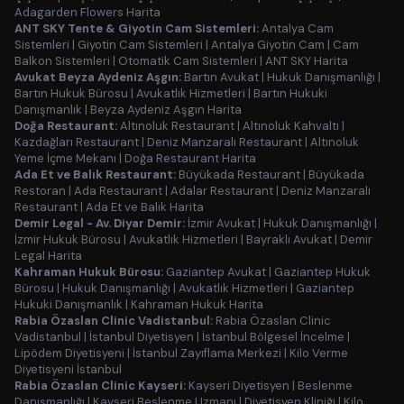
Adagarden Flowers Harita
ANT SKY Tente & Giyotin Cam Sistemleri:
Antalya Cam
Sistemleri
|
Giyotin Cam Sistemleri
|
Antalya Giyotin Cam
|
Cam
Balkon Sistemleri
|
Otomatik Cam Sistemleri
|
ANT SKY Harita
Avukat Beyza Aydeniz Aşgın:
Bartın Avukat
|
Hukuk Danışmanlığı
|
Bartın Hukuk Bürosu
|
Avukatlık Hizmetleri
|
Bartın Hukuki
Danışmanlık
|
Beyza Aydeniz Aşgın Harita
Doğa Restaurant:
Altınoluk Restaurant
|
Altınoluk Kahvaltı
|
Kazdağları Restaurant
|
Deniz Manzaralı Restaurant
|
Altınoluk
Yeme İçme Mekanı
|
Doğa Restaurant Harita
Ada Et ve Balık Restaurant:
Büyükada Restaurant
|
Büyükada
Restoran
|
Ada Restaurant
|
Adalar Restaurant
|
Deniz Manzaralı
Restaurant
|
Ada Et ve Balık Harita
Demir Legal - Av. Diyar Demir:
İzmir Avukat
|
Hukuk Danışmanlığı
|
İzmir Hukuk Bürosu
|
Avukatlık Hizmetleri
|
Bayraklı Avukat
|
Demir
Legal Harita
Kahraman Hukuk Bürosu:
Gaziantep Avukat
|
Gaziantep Hukuk
Bürosu
|
Hukuk Danışmanlığı
|
Avukatlık Hizmetleri
|
Gaziantep
Hukuki Danışmanlık
|
Kahraman Hukuk Harita
Rabia Özaslan Clinic Vadistanbul:
Rabia Özaslan Clinic
Vadistanbul
|
İstanbul Diyetisyen
|
İstanbul Bölgesel İncelme
|
Lipödem Diyetisyeni
|
İstanbul Zayıflama Merkezi
|
Kilo Verme
Diyetisyeni İstanbul
Rabia Özaslan Clinic Kayseri:
Kayseri Diyetisyen
|
Beslenme
Danışmanlığı
|
Kayseri Beslenme Uzmanı
|
Diyetisyen Kliniği
|
Kilo