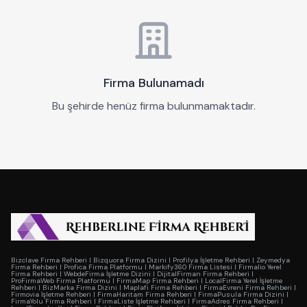
Firma Bulunamadı
Bu şehirde henüz firma bulunmamaktadır.
Bizclave Firma Rehberi
|
Bizquora Firma Dizini
|
Profilya İşletme Rehberi
|
Zeymedya
Firma Rehberi
|
Profica Firma Platformu
|
Markify360 Firma Listesi
|
Firmalio Yerel
Firma Rehberi
|
WebdeFirma İşletme Dizini
|
DijitalFirman Firma Rehberi
|
ProFirmaWeb Firma Platformu
|
FirmaMap Firma Rehberi
|
LocalFirma Yerel İşletme
Rehberi
|
BizMarka Firma Dizini
|
Maplafi Firma Rehberi
|
FirmaEvreni Firma Rehberi
|
Firmovia İşletme Rehberi
|
FirmaHaritam Firma Rehberi
|
FirmaPusula Firma Dizini
|
FirmaYolu Firma Rehberi
|
FirmaListe İşletme Rehberi
|
FirmaAdres Firma Rehberi
|