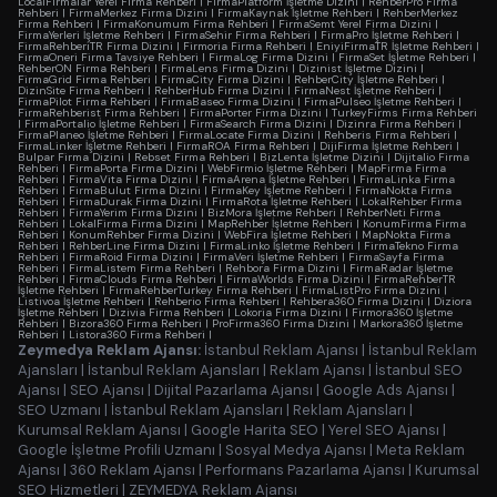
LocalFirmalar Yerel Firma Rehberi
|
FirmaPlatform İşletme Dizini
|
RehberPro Firma
Rehberi
|
FirmaMerkez Firma Dizini
|
FirmaKaynak İşletme Rehberi
|
RehberMerkez
Firma Rehberi
|
FirmaKonumum Firma Rehberi
|
FirmaSemt Yerel Firma Dizini
|
FirmaYerleri İşletme Rehberi
|
FirmaSehir Firma Rehberi
|
FirmaPro İşletme Rehberi
|
FirmaRehberiTR Firma Dizini
|
Firmoria Firma Rehberi
|
EniyiFirmaTR İşletme Rehberi
|
FirmaOneri Firma Tavsiye Rehberi
|
FirmaLog Firma Dizini
|
FirmaSet İşletme Rehberi
|
RehberON Firma Rehberi
|
FirmaLens Firma Dizini
|
Dizinist İşletme Dizini
|
FirmaGrid Firma Rehberi
|
FirmaCity Firma Dizini
|
RehberCity İşletme Rehberi
|
DizinSite Firma Rehberi
|
RehberHub Firma Dizini
|
FirmaNest İşletme Rehberi
|
FirmaPilot Firma Rehberi
|
FirmaBaseo Firma Dizini
|
FirmaPulseo İşletme Rehberi
|
FirmaRehberist Firma Rehberi
|
FirmaPorter Firma Dizini
|
TurkeyFirms Firma Rehberi
|
FirmaPortalio İşletme Rehberi
|
FirmaSearch Firma Dizini
|
Dizinra Firma Rehberi
|
FirmaPlaneo İşletme Rehberi
|
FirmaLocate Firma Dizini
|
Rehberis Firma Rehberi
|
FirmaLinker İşletme Rehberi
|
FirmaROA Firma Rehberi
|
DijiFirma İşletme Rehberi
|
Bulpar Firma Dizini
|
Rebset Firma Rehberi
|
BizLenta İşletme Dizini
|
Dijitalio Firma
Rehberi
|
FirmaPorta Firma Dizini
|
WebFirmio İşletme Rehberi
|
MapFirma Firma
Rehberi
|
FirmaVita Firma Dizini
|
FirmaArena İşletme Rehberi
|
FirmaLinka Firma
Rehberi
|
FirmaBulut Firma Dizini
|
FirmaKey İşletme Rehberi
|
FirmaNokta Firma
Rehberi
|
FirmaDurak Firma Dizini
|
FirmaRota İşletme Rehberi
|
LokalRehber Firma
Rehberi
|
FirmaYerim Firma Dizini
|
BizMora İşletme Rehberi
|
RehberNeti Firma
Rehberi
|
LokalFirma Firma Dizini
|
MapRehber İşletme Rehberi
|
KonumFirma Firma
Rehberi
|
KonumRehber Firma Dizini
|
WebFira İşletme Rehberi
|
MapNokta Firma
Rehberi
|
RehberLine Firma Dizini
|
FirmaLinko İşletme Rehberi
|
FirmaTekno Firma
Rehberi
|
FirmaRoid Firma Dizini
|
FirmaVeri İşletme Rehberi
|
FirmaSayfa Firma
Rehberi
|
FirmaListem Firma Rehberi
|
Rehbora Firma Dizini
|
FirmaRadar İşletme
Rehberi
|
FirmaClouds Firma Rehberi
|
FirmaWorlds Firma Dizini
|
FirmaRehberTR
İşletme Rehberi
|
FirmaRehberTurkey Firma Rehberi
|
FirmaListPro Firma Dizini
|
Listivoa İşletme Rehberi
|
Rehberio Firma Rehberi
|
Rehbera360 Firma Dizini
|
Diziora
İşletme Rehberi
|
Dizivia Firma Rehberi
|
Lokoria Firma Dizini
|
Firmora360 İşletme
Rehberi
|
Bizora360 Firma Rehberi
|
ProFirma360 Firma Dizini
|
Markora360 İşletme
Rehberi
|
Listora360 Firma Rehberi
|
Zeymedya Reklam Ajansı:
İstanbul Reklam Ajansı
|
İstanbul Reklam
Ajansları
|
İstanbul Reklam Ajansları
|
Reklam Ajansı
|
İstanbul SEO
Ajansı
|
SEO Ajansı
|
Dijital Pazarlama Ajansı
|
Google Ads Ajansı
|
SEO Uzmanı
|
İstanbul Reklam Ajansları
|
Reklam Ajansları
|
Kurumsal Reklam Ajansı
|
Google Harita SEO
|
Yerel SEO Ajansı
|
Google İşletme Profili Uzmanı
|
Sosyal Medya Ajansı
|
Meta Reklam
Ajansı
|
360 Reklam Ajansı
|
Performans Pazarlama Ajansı
|
Kurumsal
SEO Hizmetleri
|
ZEYMEDYA Reklam Ajansı