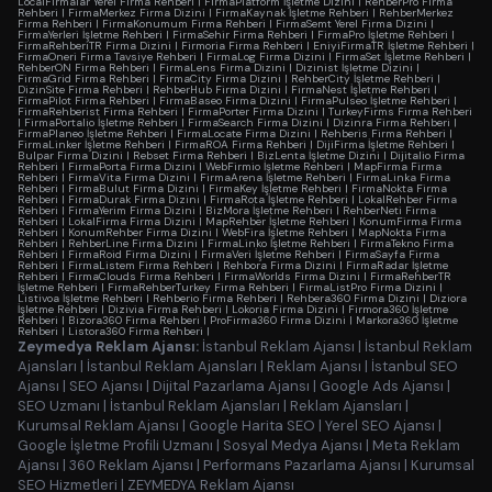
LocalFirmalar Yerel Firma Rehberi
|
FirmaPlatform İşletme Dizini
|
RehberPro Firma
Rehberi
|
FirmaMerkez Firma Dizini
|
FirmaKaynak İşletme Rehberi
|
RehberMerkez
Firma Rehberi
|
FirmaKonumum Firma Rehberi
|
FirmaSemt Yerel Firma Dizini
|
FirmaYerleri İşletme Rehberi
|
FirmaSehir Firma Rehberi
|
FirmaPro İşletme Rehberi
|
FirmaRehberiTR Firma Dizini
|
Firmoria Firma Rehberi
|
EniyiFirmaTR İşletme Rehberi
|
FirmaOneri Firma Tavsiye Rehberi
|
FirmaLog Firma Dizini
|
FirmaSet İşletme Rehberi
|
RehberON Firma Rehberi
|
FirmaLens Firma Dizini
|
Dizinist İşletme Dizini
|
FirmaGrid Firma Rehberi
|
FirmaCity Firma Dizini
|
RehberCity İşletme Rehberi
|
DizinSite Firma Rehberi
|
RehberHub Firma Dizini
|
FirmaNest İşletme Rehberi
|
FirmaPilot Firma Rehberi
|
FirmaBaseo Firma Dizini
|
FirmaPulseo İşletme Rehberi
|
FirmaRehberist Firma Rehberi
|
FirmaPorter Firma Dizini
|
TurkeyFirms Firma Rehberi
|
FirmaPortalio İşletme Rehberi
|
FirmaSearch Firma Dizini
|
Dizinra Firma Rehberi
|
FirmaPlaneo İşletme Rehberi
|
FirmaLocate Firma Dizini
|
Rehberis Firma Rehberi
|
FirmaLinker İşletme Rehberi
|
FirmaROA Firma Rehberi
|
DijiFirma İşletme Rehberi
|
Bulpar Firma Dizini
|
Rebset Firma Rehberi
|
BizLenta İşletme Dizini
|
Dijitalio Firma
Rehberi
|
FirmaPorta Firma Dizini
|
WebFirmio İşletme Rehberi
|
MapFirma Firma
Rehberi
|
FirmaVita Firma Dizini
|
FirmaArena İşletme Rehberi
|
FirmaLinka Firma
Rehberi
|
FirmaBulut Firma Dizini
|
FirmaKey İşletme Rehberi
|
FirmaNokta Firma
Rehberi
|
FirmaDurak Firma Dizini
|
FirmaRota İşletme Rehberi
|
LokalRehber Firma
Rehberi
|
FirmaYerim Firma Dizini
|
BizMora İşletme Rehberi
|
RehberNeti Firma
Rehberi
|
LokalFirma Firma Dizini
|
MapRehber İşletme Rehberi
|
KonumFirma Firma
Rehberi
|
KonumRehber Firma Dizini
|
WebFira İşletme Rehberi
|
MapNokta Firma
Rehberi
|
RehberLine Firma Dizini
|
FirmaLinko İşletme Rehberi
|
FirmaTekno Firma
Rehberi
|
FirmaRoid Firma Dizini
|
FirmaVeri İşletme Rehberi
|
FirmaSayfa Firma
Rehberi
|
FirmaListem Firma Rehberi
|
Rehbora Firma Dizini
|
FirmaRadar İşletme
Rehberi
|
FirmaClouds Firma Rehberi
|
FirmaWorlds Firma Dizini
|
FirmaRehberTR
İşletme Rehberi
|
FirmaRehberTurkey Firma Rehberi
|
FirmaListPro Firma Dizini
|
Listivoa İşletme Rehberi
|
Rehberio Firma Rehberi
|
Rehbera360 Firma Dizini
|
Diziora
İşletme Rehberi
|
Dizivia Firma Rehberi
|
Lokoria Firma Dizini
|
Firmora360 İşletme
Rehberi
|
Bizora360 Firma Rehberi
|
ProFirma360 Firma Dizini
|
Markora360 İşletme
Rehberi
|
Listora360 Firma Rehberi
|
Zeymedya Reklam Ajansı:
İstanbul Reklam Ajansı
|
İstanbul Reklam
Ajansları
|
İstanbul Reklam Ajansları
|
Reklam Ajansı
|
İstanbul SEO
Ajansı
|
SEO Ajansı
|
Dijital Pazarlama Ajansı
|
Google Ads Ajansı
|
SEO Uzmanı
|
İstanbul Reklam Ajansları
|
Reklam Ajansları
|
Kurumsal Reklam Ajansı
|
Google Harita SEO
|
Yerel SEO Ajansı
|
Google İşletme Profili Uzmanı
|
Sosyal Medya Ajansı
|
Meta Reklam
Ajansı
|
360 Reklam Ajansı
|
Performans Pazarlama Ajansı
|
Kurumsal
SEO Hizmetleri
|
ZEYMEDYA Reklam Ajansı