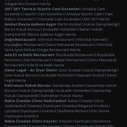
Adagarden Flowers Harita
ANT SKY Tente & Giyotin Cam Sistemleri:
Antalya Cam
Sistemleri
|
Giyotin Cam Sistemleri
|
Antalya Giyotin Cam
|
Cam
Balkon Sistemleri
|
Otomatik Cam Sistemleri
|
ANT SKY Harita
Avukat Beyza Aydeniz Aşgın:
Bartın Avukat
|
Hukuk Danışmanlığı
|
Bartın Hukuk Bürosu
|
Avukatlık Hizmetleri
|
Bartın Hukuki
Danışmanlık
|
Beyza Aydeniz Aşgın Harita
Doğa Restaurant:
Altınoluk Restaurant
|
Altınoluk Kahvaltı
|
Kazdağları Restaurant
|
Deniz Manzaralı Restaurant
|
Altınoluk
Yeme İçme Mekanı
|
Doğa Restaurant Harita
Ada Et ve Balık Restaurant:
Büyükada Restaurant
|
Büyükada
Restoran
|
Ada Restaurant
|
Adalar Restaurant
|
Deniz Manzaralı
Restaurant
|
Ada Et ve Balık Harita
Demir Legal - Av. Diyar Demir:
İzmir Avukat
|
Hukuk Danışmanlığı
|
İzmir Hukuk Bürosu
|
Avukatlık Hizmetleri
|
Bayraklı Avukat
|
Demir
Legal Harita
Kahraman Hukuk Bürosu:
Gaziantep Avukat
|
Gaziantep Hukuk
Bürosu
|
Hukuk Danışmanlığı
|
Avukatlık Hizmetleri
|
Gaziantep
Hukuki Danışmanlık
|
Kahraman Hukuk Harita
Rabia Özaslan Clinic Vadistanbul:
Rabia Özaslan Clinic
Vadistanbul
|
İstanbul Diyetisyen
|
İstanbul Bölgesel İncelme
|
Lipödem Diyetisyeni
|
İstanbul Zayıflama Merkezi
|
Kilo Verme
Diyetisyeni İstanbul
Rabia Özaslan Clinic Kayseri:
Kayseri Diyetisyen
|
Beslenme
Danışmanlığı
|
Kayseri Beslenme Uzmanı
|
Diyetisyen Kliniği
|
Kilo