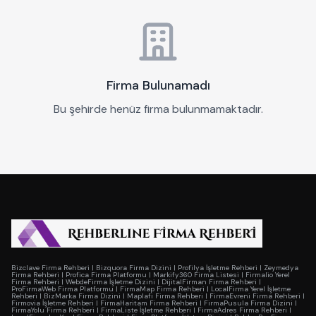
Firma Bulunamadı
Bu şehirde henüz firma bulunmamaktadır.
Bizclave Firma Rehberi
|
Bizquora Firma Dizini
|
Profilya İşletme Rehberi
|
Zeymedya
Firma Rehberi
|
Profica Firma Platformu
|
Markify360 Firma Listesi
|
Firmalio Yerel
Firma Rehberi
|
WebdeFirma İşletme Dizini
|
DijitalFirman Firma Rehberi
|
ProFirmaWeb Firma Platformu
|
FirmaMap Firma Rehberi
|
LocalFirma Yerel İşletme
Rehberi
|
BizMarka Firma Dizini
|
Maplafi Firma Rehberi
|
FirmaEvreni Firma Rehberi
|
Firmovia İşletme Rehberi
|
FirmaHaritam Firma Rehberi
|
FirmaPusula Firma Dizini
|
FirmaYolu Firma Rehberi
|
FirmaListe İşletme Rehberi
|
FirmaAdres Firma Rehberi
|