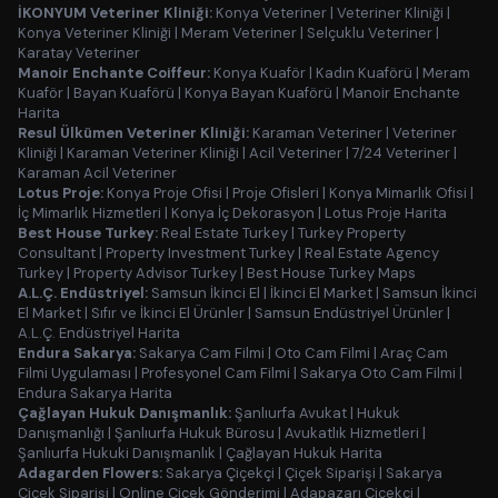
İKONYUM Veteriner Kliniği:
Konya Veteriner
|
Veteriner Kliniği
|
Konya Veteriner Kliniği
|
Meram Veteriner
|
Selçuklu Veteriner
|
Karatay Veteriner
Manoir Enchante Coiffeur:
Konya Kuaför
|
Kadın Kuaförü
|
Meram
Kuaför
|
Bayan Kuaförü
|
Konya Bayan Kuaförü
|
Manoir Enchante
Harita
Resul Ülkümen Veteriner Kliniği:
Karaman Veteriner
|
Veteriner
Kliniği
|
Karaman Veteriner Kliniği
|
Acil Veteriner
|
7/24 Veteriner
|
Karaman Acil Veteriner
Lotus Proje:
Konya Proje Ofisi
|
Proje Ofisleri
|
Konya Mimarlık Ofisi
|
İç Mimarlık Hizmetleri
|
Konya İç Dekorasyon
|
Lotus Proje Harita
Best House Turkey:
Real Estate Turkey
|
Turkey Property
Consultant
|
Property Investment Turkey
|
Real Estate Agency
Turkey
|
Property Advisor Turkey
|
Best House Turkey Maps
A.L.Ç. Endüstriyel:
Samsun İkinci El
|
İkinci El Market
|
Samsun İkinci
El Market
|
Sıfır ve İkinci El Ürünler
|
Samsun Endüstriyel Ürünler
|
A.L.Ç. Endüstriyel Harita
Endura Sakarya:
Sakarya Cam Filmi
|
Oto Cam Filmi
|
Araç Cam
Filmi Uygulaması
|
Profesyonel Cam Filmi
|
Sakarya Oto Cam Filmi
|
Endura Sakarya Harita
Çağlayan Hukuk Danışmanlık:
Şanlıurfa Avukat
|
Hukuk
Danışmanlığı
|
Şanlıurfa Hukuk Bürosu
|
Avukatlık Hizmetleri
|
Şanlıurfa Hukuki Danışmanlık
|
Çağlayan Hukuk Harita
Adagarden Flowers:
Sakarya Çiçekçi
|
Çiçek Siparişi
|
Sakarya
Çiçek Siparişi
|
Online Çiçek Gönderimi
|
Adapazarı Çiçekçi
|