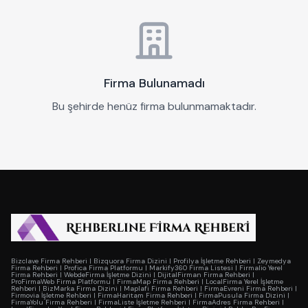
Firma Bulunamadı
Bu şehirde henüz firma bulunmamaktadır.
Bizclave Firma Rehberi
|
Bizquora Firma Dizini
|
Profilya İşletme Rehberi
|
Zeymedya
Firma Rehberi
|
Profica Firma Platformu
|
Markify360 Firma Listesi
|
Firmalio Yerel
Firma Rehberi
|
WebdeFirma İşletme Dizini
|
DijitalFirman Firma Rehberi
|
ProFirmaWeb Firma Platformu
|
FirmaMap Firma Rehberi
|
LocalFirma Yerel İşletme
Rehberi
|
BizMarka Firma Dizini
|
Maplafi Firma Rehberi
|
FirmaEvreni Firma Rehberi
|
Firmovia İşletme Rehberi
|
FirmaHaritam Firma Rehberi
|
FirmaPusula Firma Dizini
|
FirmaYolu Firma Rehberi
|
FirmaListe İşletme Rehberi
|
FirmaAdres Firma Rehberi
|