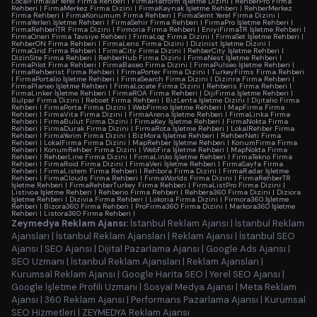
LocalFirmalar Yerel Firma Rehberi
|
FirmaPlatform İşletme Dizini
|
RehberPro Firma
Rehberi
|
FirmaMerkez Firma Dizini
|
FirmaKaynak İşletme Rehberi
|
RehberMerkez
Firma Rehberi
|
FirmaKonumum Firma Rehberi
|
FirmaSemt Yerel Firma Dizini
|
FirmaYerleri İşletme Rehberi
|
FirmaSehir Firma Rehberi
|
FirmaPro İşletme Rehberi
|
FirmaRehberiTR Firma Dizini
|
Firmoria Firma Rehberi
|
EniyiFirmaTR İşletme Rehberi
|
FirmaOneri Firma Tavsiye Rehberi
|
FirmaLog Firma Dizini
|
FirmaSet İşletme Rehberi
|
RehberON Firma Rehberi
|
FirmaLens Firma Dizini
|
Dizinist İşletme Dizini
|
FirmaGrid Firma Rehberi
|
FirmaCity Firma Dizini
|
RehberCity İşletme Rehberi
|
DizinSite Firma Rehberi
|
RehberHub Firma Dizini
|
FirmaNest İşletme Rehberi
|
FirmaPilot Firma Rehberi
|
FirmaBaseo Firma Dizini
|
FirmaPulseo İşletme Rehberi
|
FirmaRehberist Firma Rehberi
|
FirmaPorter Firma Dizini
|
TurkeyFirms Firma Rehberi
|
FirmaPortalio İşletme Rehberi
|
FirmaSearch Firma Dizini
|
Dizinra Firma Rehberi
|
FirmaPlaneo İşletme Rehberi
|
FirmaLocate Firma Dizini
|
Rehberis Firma Rehberi
|
FirmaLinker İşletme Rehberi
|
FirmaROA Firma Rehberi
|
DijiFirma İşletme Rehberi
|
Bulpar Firma Dizini
|
Rebset Firma Rehberi
|
BizLenta İşletme Dizini
|
Dijitalio Firma
Rehberi
|
FirmaPorta Firma Dizini
|
WebFirmio İşletme Rehberi
|
MapFirma Firma
Rehberi
|
FirmaVita Firma Dizini
|
FirmaArena İşletme Rehberi
|
FirmaLinka Firma
Rehberi
|
FirmaBulut Firma Dizini
|
FirmaKey İşletme Rehberi
|
FirmaNokta Firma
Rehberi
|
FirmaDurak Firma Dizini
|
FirmaRota İşletme Rehberi
|
LokalRehber Firma
Rehberi
|
FirmaYerim Firma Dizini
|
BizMora İşletme Rehberi
|
RehberNeti Firma
Rehberi
|
LokalFirma Firma Dizini
|
MapRehber İşletme Rehberi
|
KonumFirma Firma
Rehberi
|
KonumRehber Firma Dizini
|
WebFira İşletme Rehberi
|
MapNokta Firma
Rehberi
|
RehberLine Firma Dizini
|
FirmaLinko İşletme Rehberi
|
FirmaTekno Firma
Rehberi
|
FirmaRoid Firma Dizini
|
FirmaVeri İşletme Rehberi
|
FirmaSayfa Firma
Rehberi
|
FirmaListem Firma Rehberi
|
Rehbora Firma Dizini
|
FirmaRadar İşletme
Rehberi
|
FirmaClouds Firma Rehberi
|
FirmaWorlds Firma Dizini
|
FirmaRehberTR
İşletme Rehberi
|
FirmaRehberTurkey Firma Rehberi
|
FirmaListPro Firma Dizini
|
Listivoa İşletme Rehberi
|
Rehberio Firma Rehberi
|
Rehbera360 Firma Dizini
|
Diziora
İşletme Rehberi
|
Dizivia Firma Rehberi
|
Lokoria Firma Dizini
|
Firmora360 İşletme
Rehberi
|
Bizora360 Firma Rehberi
|
ProFirma360 Firma Dizini
|
Markora360 İşletme
Rehberi
|
Listora360 Firma Rehberi
|
Zeymedya Reklam Ajansı:
İstanbul Reklam Ajansı
|
İstanbul Reklam
Ajansları
|
İstanbul Reklam Ajansları
|
Reklam Ajansı
|
İstanbul SEO
Ajansı
|
SEO Ajansı
|
Dijital Pazarlama Ajansı
|
Google Ads Ajansı
|
SEO Uzmanı
|
İstanbul Reklam Ajansları
|
Reklam Ajansları
|
Kurumsal Reklam Ajansı
|
Google Harita SEO
|
Yerel SEO Ajansı
|
Google İşletme Profili Uzmanı
|
Sosyal Medya Ajansı
|
Meta Reklam
Ajansı
|
360 Reklam Ajansı
|
Performans Pazarlama Ajansı
|
Kurumsal
SEO Hizmetleri
|
ZEYMEDYA Reklam Ajansı