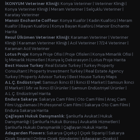
İKONYUM Veteriner Kliniği:
Konya Veteriner
|
Veteriner Kliniği
|
Konya Veteriner Kliniği
|
Meram Veteriner
|
Selçuklu Veteriner
|
Karatay Veteriner
Manoir Enchante Coiffeur:
Konya Kuaför
|
Kadın Kuaförü
|
Meram
Kuaför
|
Bayan Kuaförü
|
Konya Bayan Kuaförü
|
Manoir Enchante
Harita
Resul Ülkümen Veteriner Kliniği:
Karaman Veteriner
|
Veteriner
Kliniği
|
Karaman Veteriner Kliniği
|
Acil Veteriner
|
7/24 Veteriner
|
Karaman Acil Veteriner
Lotus Proje:
Konya Proje Ofisi
|
Proje Ofisleri
|
Konya Mimarlık Ofisi
|
İç Mimarlık Hizmetleri
|
Konya İç Dekorasyon
|
Lotus Proje Harita
Best House Turkey:
Real Estate Turkey
|
Turkey Property
Consultant
|
Property Investment Turkey
|
Real Estate Agency
Turkey
|
Property Advisor Turkey
|
Best House Turkey Maps
A.L.Ç. Endüstriyel:
Samsun İkinci El
|
İkinci El Market
|
Samsun İkinci
El Market
|
Sıfır ve İkinci El Ürünler
|
Samsun Endüstriyel Ürünler
|
A.L.Ç. Endüstriyel Harita
Endura Sakarya:
Sakarya Cam Filmi
|
Oto Cam Filmi
|
Araç Cam
Filmi Uygulaması
|
Profesyonel Cam Filmi
|
Sakarya Oto Cam Filmi
|
Endura Sakarya Harita
Çağlayan Hukuk Danışmanlık:
Şanlıurfa Avukat
|
Hukuk
Danışmanlığı
|
Şanlıurfa Hukuk Bürosu
|
Avukatlık Hizmetleri
|
Şanlıurfa Hukuki Danışmanlık
|
Çağlayan Hukuk Harita
Adagarden Flowers:
Sakarya Çiçekçi
|
Çiçek Siparişi
|
Sakarya
Çiçek Siparişi
|
Online Çiçek Gönderimi
|
Adapazarı Çiçekçi
|