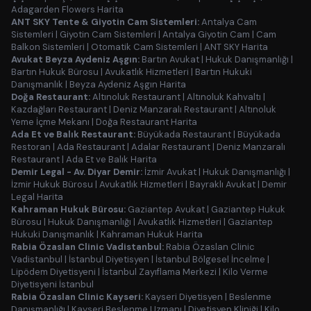
Adagarden Flowers Harita
ANT SKY Tente & Giyotin Cam Sistemleri:
Antalya Cam
Sistemleri
|
Giyotin Cam Sistemleri
|
Antalya Giyotin Cam
|
Cam
Balkon Sistemleri
|
Otomatik Cam Sistemleri
|
ANT SKY Harita
Avukat Beyza Aydeniz Aşgın:
Bartın Avukat
|
Hukuk Danışmanlığı
|
Bartın Hukuk Bürosu
|
Avukatlık Hizmetleri
|
Bartın Hukuki
Danışmanlık
|
Beyza Aydeniz Aşgın Harita
Doğa Restaurant:
Altınoluk Restaurant
|
Altınoluk Kahvaltı
|
Kazdağları Restaurant
|
Deniz Manzaralı Restaurant
|
Altınoluk
Yeme İçme Mekanı
|
Doğa Restaurant Harita
Ada Et ve Balık Restaurant:
Büyükada Restaurant
|
Büyükada
Restoran
|
Ada Restaurant
|
Adalar Restaurant
|
Deniz Manzaralı
Restaurant
|
Ada Et ve Balık Harita
Demir Legal - Av. Diyar Demir:
İzmir Avukat
|
Hukuk Danışmanlığı
|
İzmir Hukuk Bürosu
|
Avukatlık Hizmetleri
|
Bayraklı Avukat
|
Demir
Legal Harita
Kahraman Hukuk Bürosu:
Gaziantep Avukat
|
Gaziantep Hukuk
Bürosu
|
Hukuk Danışmanlığı
|
Avukatlık Hizmetleri
|
Gaziantep
Hukuki Danışmanlık
|
Kahraman Hukuk Harita
Rabia Özaslan Clinic Vadistanbul:
Rabia Özaslan Clinic
Vadistanbul
|
İstanbul Diyetisyen
|
İstanbul Bölgesel İncelme
|
Lipödem Diyetisyeni
|
İstanbul Zayıflama Merkezi
|
Kilo Verme
Diyetisyeni İstanbul
Rabia Özaslan Clinic Kayseri:
Kayseri Diyetisyen
|
Beslenme
Danışmanlığı
|
Kayseri Beslenme Uzmanı
|
Diyetisyen Kliniği
|
Kilo