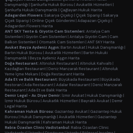
Danışmanlığı
|
Şanlıurfa Hukuk Bürosu
|
Avukatlık Hizmetleri
|
Şanlıurfa Hukuki Danışmanlık
|
Çağlayan Hukuk Harita
Adagarden Flowers:
Sakarya Çiçekçi
|
Çiçek Siparişi
|
Sakarya
Çiçek Siparişi
|
Online Çiçek Gönderimi
|
Adapazarı Çiçekçi
|
Adagarden Flowers Harita
ANT SKY Tente & Giyotin Cam Sistemleri:
Antalya Cam
Sistemleri
|
Giyotin Cam Sistemleri
|
Antalya Giyotin Cam
|
Cam
Balkon Sistemleri
|
Otomatik Cam Sistemleri
|
ANT SKY Harita
Avukat Beyza Aydeniz Aşgın:
Bartın Avukat
|
Hukuk Danışmanlığı
|
Bartın Hukuk Bürosu
|
Avukatlık Hizmetleri
|
Bartın Hukuki
Danışmanlık
|
Beyza Aydeniz Aşgın Harita
Doğa Restaurant:
Altınoluk Restaurant
|
Altınoluk Kahvaltı
|
Kazdağları Restaurant
|
Deniz Manzaralı Restaurant
|
Altınoluk
Yeme İçme Mekanı
|
Doğa Restaurant Harita
Ada Et ve Balık Restaurant:
Büyükada Restaurant
|
Büyükada
Restoran
|
Ada Restaurant
|
Adalar Restaurant
|
Deniz Manzaralı
Restaurant
|
Ada Et ve Balık Harita
Demir Legal - Av. Diyar Demir:
İzmir Avukat
|
Hukuk Danışmanlığı
|
İzmir Hukuk Bürosu
|
Avukatlık Hizmetleri
|
Bayraklı Avukat
|
Demir
Legal Harita
Kahraman Hukuk Bürosu:
Gaziantep Avukat
|
Gaziantep Hukuk
Bürosu
|
Hukuk Danışmanlığı
|
Avukatlık Hizmetleri
|
Gaziantep
Hukuki Danışmanlık
|
Kahraman Hukuk Harita
Rabia Özaslan Clinic Vadistanbul:
Rabia Özaslan Clinic
Vadistanbul
|
İstanbul Diyetisyen
|
İstanbul Bölgesel İncelme
|