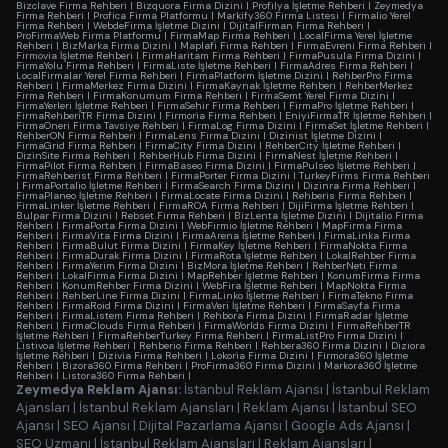
Bizclave Firma Rehberi
|
Bizquora Firma Dizini
|
Profilya İşletme Rehberi
|
Zeymedya
Firma Rehberi
|
Profica Firma Platformu
|
Markify360 Firma Listesi
|
Firmalio Yerel
Firma Rehberi
|
WebdeFirma İşletme Dizini
|
DijitalFirman Firma Rehberi
|
ProFirmaWeb Firma Platformu
|
FirmaMap Firma Rehberi
|
LocalFirma Yerel İşletme
Rehberi
|
BizMarka Firma Dizini
|
Maplafi Firma Rehberi
|
FirmaEvreni Firma Rehberi
|
Firmovia İşletme Rehberi
|
FirmaHaritam Firma Rehberi
|
FirmaPusula Firma Dizini
|
FirmaYolu Firma Rehberi
|
FirmaListe İşletme Rehberi
|
FirmaAdres Firma Rehberi
|
LocalFirmalar Yerel Firma Rehberi
|
FirmaPlatform İşletme Dizini
|
RehberPro Firma
Rehberi
|
FirmaMerkez Firma Dizini
|
FirmaKaynak İşletme Rehberi
|
RehberMerkez
Firma Rehberi
|
FirmaKonumum Firma Rehberi
|
FirmaSemt Yerel Firma Dizini
|
FirmaYerleri İşletme Rehberi
|
FirmaSehir Firma Rehberi
|
FirmaPro İşletme Rehberi
|
FirmaRehberiTR Firma Dizini
|
Firmoria Firma Rehberi
|
EniyiFirmaTR İşletme Rehberi
|
FirmaOneri Firma Tavsiye Rehberi
|
FirmaLog Firma Dizini
|
FirmaSet İşletme Rehberi
|
RehberON Firma Rehberi
|
FirmaLens Firma Dizini
|
Dizinist İşletme Dizini
|
FirmaGrid Firma Rehberi
|
FirmaCity Firma Dizini
|
RehberCity İşletme Rehberi
|
DizinSite Firma Rehberi
|
RehberHub Firma Dizini
|
FirmaNest İşletme Rehberi
|
FirmaPilot Firma Rehberi
|
FirmaBaseo Firma Dizini
|
FirmaPulseo İşletme Rehberi
|
FirmaRehberist Firma Rehberi
|
FirmaPorter Firma Dizini
|
TurkeyFirms Firma Rehberi
|
FirmaPortalio İşletme Rehberi
|
FirmaSearch Firma Dizini
|
Dizinra Firma Rehberi
|
FirmaPlaneo İşletme Rehberi
|
FirmaLocate Firma Dizini
|
Rehberis Firma Rehberi
|
FirmaLinker İşletme Rehberi
|
FirmaROA Firma Rehberi
|
DijiFirma İşletme Rehberi
|
Bulpar Firma Dizini
|
Rebset Firma Rehberi
|
BizLenta İşletme Dizini
|
Dijitalio Firma
Rehberi
|
FirmaPorta Firma Dizini
|
WebFirmio İşletme Rehberi
|
MapFirma Firma
Rehberi
|
FirmaVita Firma Dizini
|
FirmaArena İşletme Rehberi
|
FirmaLinka Firma
Rehberi
|
FirmaBulut Firma Dizini
|
FirmaKey İşletme Rehberi
|
FirmaNokta Firma
Rehberi
|
FirmaDurak Firma Dizini
|
FirmaRota İşletme Rehberi
|
LokalRehber Firma
Rehberi
|
FirmaYerim Firma Dizini
|
BizMora İşletme Rehberi
|
RehberNeti Firma
Rehberi
|
LokalFirma Firma Dizini
|
MapRehber İşletme Rehberi
|
KonumFirma Firma
Rehberi
|
KonumRehber Firma Dizini
|
WebFira İşletme Rehberi
|
MapNokta Firma
Rehberi
|
RehberLine Firma Dizini
|
FirmaLinko İşletme Rehberi
|
FirmaTekno Firma
Rehberi
|
FirmaRoid Firma Dizini
|
FirmaVeri İşletme Rehberi
|
FirmaSayfa Firma
Rehberi
|
FirmaListem Firma Rehberi
|
Rehbora Firma Dizini
|
FirmaRadar İşletme
Rehberi
|
FirmaClouds Firma Rehberi
|
FirmaWorlds Firma Dizini
|
FirmaRehberTR
İşletme Rehberi
|
FirmaRehberTurkey Firma Rehberi
|
FirmaListPro Firma Dizini
|
Listivoa İşletme Rehberi
|
Rehberio Firma Rehberi
|
Rehbera360 Firma Dizini
|
Diziora
İşletme Rehberi
|
Dizivia Firma Rehberi
|
Lokoria Firma Dizini
|
Firmora360 İşletme
Rehberi
|
Bizora360 Firma Rehberi
|
ProFirma360 Firma Dizini
|
Markora360 İşletme
Rehberi
|
Listora360 Firma Rehberi
|
Zeymedya Reklam Ajansı:
İstanbul Reklam Ajansı
|
İstanbul Reklam
Ajansları
|
İstanbul Reklam Ajansları
|
Reklam Ajansı
|
İstanbul SEO
Ajansı
|
SEO Ajansı
|
Dijital Pazarlama Ajansı
|
Google Ads Ajansı
|
SEO Uzmanı
|
İstanbul Reklam Ajansları
|
Reklam Ajansları
|