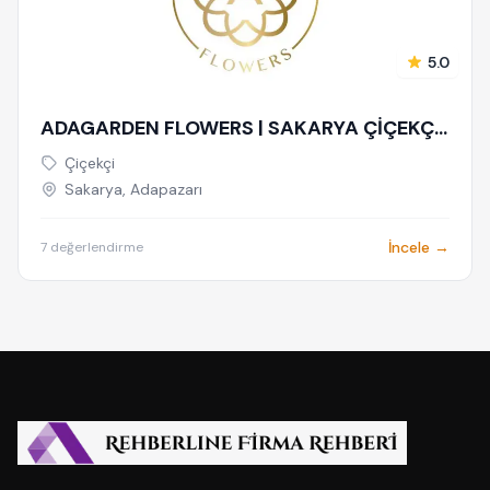
5.0
ADAGARDEN FLOWERS | SAKARYA ÇİÇEKÇİ
& ADAPAZARI ÇİÇEKÇİ - BUKET - GELİN
Çiçekçi
ÇİÇEĞİ - DÜĞÜN-NİŞAN - ORGANİZASYON
Sakarya, Adapazarı
- ONLINE SİPARİŞ
İncele →
7 değerlendirme