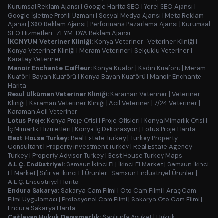
Kurumsal Reklam Ajansı
|
Google Harita SEO
|
Yerel SEO Ajansı
|
Google İşletme Profili Uzmanı
|
Sosyal Medya Ajansı
|
Meta Reklam
Ajansı
|
360 Reklam Ajansı
|
Performans Pazarlama Ajansı
|
Kurumsal
SEO Hizmetleri
|
ZEYMEDYA Reklam Ajansı
İKONYUM Veteriner Kliniği:
Konya Veteriner
|
Veteriner Kliniği
|
Konya Veteriner Kliniği
|
Meram Veteriner
|
Selçuklu Veteriner
|
Karatay Veteriner
Manoir Enchante Coiffeur:
Konya Kuaför
|
Kadın Kuaförü
|
Meram
Kuaför
|
Bayan Kuaförü
|
Konya Bayan Kuaförü
|
Manoir Enchante
Harita
Resul Ülkümen Veteriner Kliniği:
Karaman Veteriner
|
Veteriner
Kliniği
|
Karaman Veteriner Kliniği
|
Acil Veteriner
|
7/24 Veteriner
|
Karaman Acil Veteriner
Lotus Proje:
Konya Proje Ofisi
|
Proje Ofisleri
|
Konya Mimarlık Ofisi
|
İç Mimarlık Hizmetleri
|
Konya İç Dekorasyon
|
Lotus Proje Harita
Best House Turkey:
Real Estate Turkey
|
Turkey Property
Consultant
|
Property Investment Turkey
|
Real Estate Agency
Turkey
|
Property Advisor Turkey
|
Best House Turkey Maps
A.L.Ç. Endüstriyel:
Samsun İkinci El
|
İkinci El Market
|
Samsun İkinci
El Market
|
Sıfır ve İkinci El Ürünler
|
Samsun Endüstriyel Ürünler
|
A.L.Ç. Endüstriyel Harita
Endura Sakarya:
Sakarya Cam Filmi
|
Oto Cam Filmi
|
Araç Cam
Filmi Uygulaması
|
Profesyonel Cam Filmi
|
Sakarya Oto Cam Filmi
|
Endura Sakarya Harita
Çağlayan Hukuk Danışmanlık:
Şanlıurfa Avukat
|
Hukuk