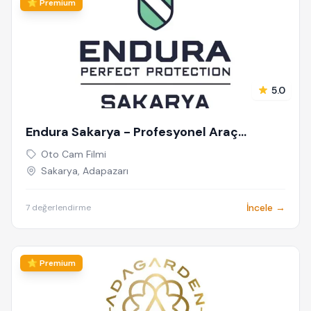
⭐ Premium
5.0
Endura Sakarya - Profesyonel Araç
Kaplama & Cam Filmi Uygulama Merkezi
Oto Cam Filmi
Sakarya, Adapazarı
İncele →
7 değerlendirme
⭐ Premium