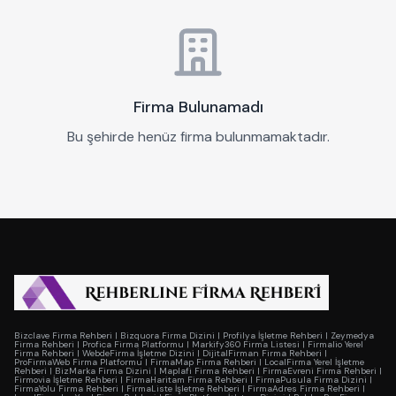
Firma Bulunamadı
Bu şehirde henüz firma bulunmamaktadır.
Bizclave Firma Rehberi
|
Bizquora Firma Dizini
|
Profilya İşletme Rehberi
|
Zeymedya
Firma Rehberi
|
Profica Firma Platformu
|
Markify360 Firma Listesi
|
Firmalio Yerel
Firma Rehberi
|
WebdeFirma İşletme Dizini
|
DijitalFirman Firma Rehberi
|
ProFirmaWeb Firma Platformu
|
FirmaMap Firma Rehberi
|
LocalFirma Yerel İşletme
Rehberi
|
BizMarka Firma Dizini
|
Maplafi Firma Rehberi
|
FirmaEvreni Firma Rehberi
|
Firmovia İşletme Rehberi
|
FirmaHaritam Firma Rehberi
|
FirmaPusula Firma Dizini
|
FirmaYolu Firma Rehberi
|
FirmaListe İşletme Rehberi
|
FirmaAdres Firma Rehberi
|