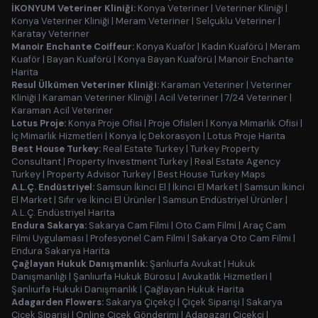
İKONYUM Veteriner Kliniği:
Konya Veteriner
|
Veteriner Kliniği
|
Konya Veteriner Kliniği
|
Meram Veteriner
|
Selçuklu Veteriner
|
Karatay Veteriner
Manoir Enchante Coiffeur:
Konya Kuaför
|
Kadın Kuaförü
|
Meram
Kuaför
|
Bayan Kuaförü
|
Konya Bayan Kuaförü
|
Manoir Enchante
Harita
Resul Ülkümen Veteriner Kliniği:
Karaman Veteriner
|
Veteriner
Kliniği
|
Karaman Veteriner Kliniği
|
Acil Veteriner
|
7/24 Veteriner
|
Karaman Acil Veteriner
Lotus Proje:
Konya Proje Ofisi
|
Proje Ofisleri
|
Konya Mimarlık Ofisi
|
İç Mimarlık Hizmetleri
|
Konya İç Dekorasyon
|
Lotus Proje Harita
Best House Turkey:
Real Estate Turkey
|
Turkey Property
Consultant
|
Property Investment Turkey
|
Real Estate Agency
Turkey
|
Property Advisor Turkey
|
Best House Turkey Maps
A.L.Ç. Endüstriyel:
Samsun İkinci El
|
İkinci El Market
|
Samsun İkinci
El Market
|
Sıfır ve İkinci El Ürünler
|
Samsun Endüstriyel Ürünler
|
A.L.Ç. Endüstriyel Harita
Endura Sakarya:
Sakarya Cam Filmi
|
Oto Cam Filmi
|
Araç Cam
Filmi Uygulaması
|
Profesyonel Cam Filmi
|
Sakarya Oto Cam Filmi
|
Endura Sakarya Harita
Çağlayan Hukuk Danışmanlık:
Şanlıurfa Avukat
|
Hukuk
Danışmanlığı
|
Şanlıurfa Hukuk Bürosu
|
Avukatlık Hizmetleri
|
Şanlıurfa Hukuki Danışmanlık
|
Çağlayan Hukuk Harita
Adagarden Flowers:
Sakarya Çiçekçi
|
Çiçek Siparişi
|
Sakarya
Çiçek Siparişi
|
Online Çiçek Gönderimi
|
Adapazarı Çiçekçi
|