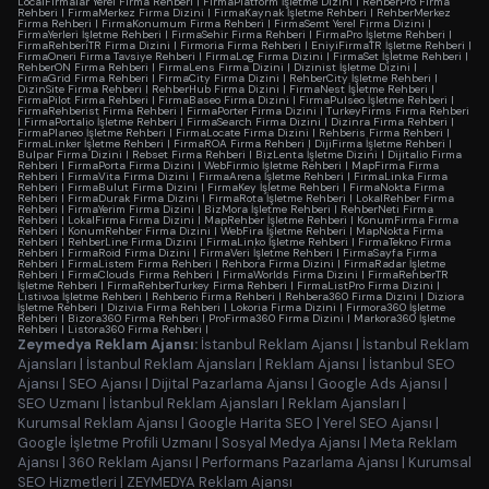
LocalFirmalar Yerel Firma Rehberi
|
FirmaPlatform İşletme Dizini
|
RehberPro Firma
Rehberi
|
FirmaMerkez Firma Dizini
|
FirmaKaynak İşletme Rehberi
|
RehberMerkez
Firma Rehberi
|
FirmaKonumum Firma Rehberi
|
FirmaSemt Yerel Firma Dizini
|
FirmaYerleri İşletme Rehberi
|
FirmaSehir Firma Rehberi
|
FirmaPro İşletme Rehberi
|
FirmaRehberiTR Firma Dizini
|
Firmoria Firma Rehberi
|
EniyiFirmaTR İşletme Rehberi
|
FirmaOneri Firma Tavsiye Rehberi
|
FirmaLog Firma Dizini
|
FirmaSet İşletme Rehberi
|
RehberON Firma Rehberi
|
FirmaLens Firma Dizini
|
Dizinist İşletme Dizini
|
FirmaGrid Firma Rehberi
|
FirmaCity Firma Dizini
|
RehberCity İşletme Rehberi
|
DizinSite Firma Rehberi
|
RehberHub Firma Dizini
|
FirmaNest İşletme Rehberi
|
FirmaPilot Firma Rehberi
|
FirmaBaseo Firma Dizini
|
FirmaPulseo İşletme Rehberi
|
FirmaRehberist Firma Rehberi
|
FirmaPorter Firma Dizini
|
TurkeyFirms Firma Rehberi
|
FirmaPortalio İşletme Rehberi
|
FirmaSearch Firma Dizini
|
Dizinra Firma Rehberi
|
FirmaPlaneo İşletme Rehberi
|
FirmaLocate Firma Dizini
|
Rehberis Firma Rehberi
|
FirmaLinker İşletme Rehberi
|
FirmaROA Firma Rehberi
|
DijiFirma İşletme Rehberi
|
Bulpar Firma Dizini
|
Rebset Firma Rehberi
|
BizLenta İşletme Dizini
|
Dijitalio Firma
Rehberi
|
FirmaPorta Firma Dizini
|
WebFirmio İşletme Rehberi
|
MapFirma Firma
Rehberi
|
FirmaVita Firma Dizini
|
FirmaArena İşletme Rehberi
|
FirmaLinka Firma
Rehberi
|
FirmaBulut Firma Dizini
|
FirmaKey İşletme Rehberi
|
FirmaNokta Firma
Rehberi
|
FirmaDurak Firma Dizini
|
FirmaRota İşletme Rehberi
|
LokalRehber Firma
Rehberi
|
FirmaYerim Firma Dizini
|
BizMora İşletme Rehberi
|
RehberNeti Firma
Rehberi
|
LokalFirma Firma Dizini
|
MapRehber İşletme Rehberi
|
KonumFirma Firma
Rehberi
|
KonumRehber Firma Dizini
|
WebFira İşletme Rehberi
|
MapNokta Firma
Rehberi
|
RehberLine Firma Dizini
|
FirmaLinko İşletme Rehberi
|
FirmaTekno Firma
Rehberi
|
FirmaRoid Firma Dizini
|
FirmaVeri İşletme Rehberi
|
FirmaSayfa Firma
Rehberi
|
FirmaListem Firma Rehberi
|
Rehbora Firma Dizini
|
FirmaRadar İşletme
Rehberi
|
FirmaClouds Firma Rehberi
|
FirmaWorlds Firma Dizini
|
FirmaRehberTR
İşletme Rehberi
|
FirmaRehberTurkey Firma Rehberi
|
FirmaListPro Firma Dizini
|
Listivoa İşletme Rehberi
|
Rehberio Firma Rehberi
|
Rehbera360 Firma Dizini
|
Diziora
İşletme Rehberi
|
Dizivia Firma Rehberi
|
Lokoria Firma Dizini
|
Firmora360 İşletme
Rehberi
|
Bizora360 Firma Rehberi
|
ProFirma360 Firma Dizini
|
Markora360 İşletme
Rehberi
|
Listora360 Firma Rehberi
|
Zeymedya Reklam Ajansı:
İstanbul Reklam Ajansı
|
İstanbul Reklam
Ajansları
|
İstanbul Reklam Ajansları
|
Reklam Ajansı
|
İstanbul SEO
Ajansı
|
SEO Ajansı
|
Dijital Pazarlama Ajansı
|
Google Ads Ajansı
|
SEO Uzmanı
|
İstanbul Reklam Ajansları
|
Reklam Ajansları
|
Kurumsal Reklam Ajansı
|
Google Harita SEO
|
Yerel SEO Ajansı
|
Google İşletme Profili Uzmanı
|
Sosyal Medya Ajansı
|
Meta Reklam
Ajansı
|
360 Reklam Ajansı
|
Performans Pazarlama Ajansı
|
Kurumsal
SEO Hizmetleri
|
ZEYMEDYA Reklam Ajansı