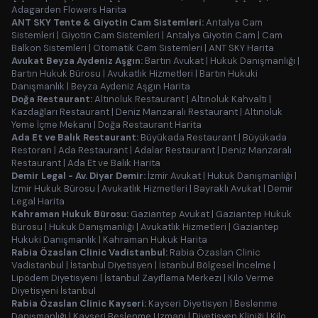
Adagarden Flowers Harita
ANT SKY Tente & Giyotin Cam Sistemleri:
Antalya Cam
Sistemleri
|
Giyotin Cam Sistemleri
|
Antalya Giyotin Cam
|
Cam
Balkon Sistemleri
|
Otomatik Cam Sistemleri
|
ANT SKY Harita
Avukat Beyza Aydeniz Aşgın:
Bartın Avukat
|
Hukuk Danışmanlığı
|
Bartın Hukuk Bürosu
|
Avukatlık Hizmetleri
|
Bartın Hukuki
Danışmanlık
|
Beyza Aydeniz Aşgın Harita
Doğa Restaurant:
Altınoluk Restaurant
|
Altınoluk Kahvaltı
|
Kazdağları Restaurant
|
Deniz Manzaralı Restaurant
|
Altınoluk
Yeme İçme Mekanı
|
Doğa Restaurant Harita
Ada Et ve Balık Restaurant:
Büyükada Restaurant
|
Büyükada
Restoran
|
Ada Restaurant
|
Adalar Restaurant
|
Deniz Manzaralı
Restaurant
|
Ada Et ve Balık Harita
Demir Legal - Av. Diyar Demir:
İzmir Avukat
|
Hukuk Danışmanlığı
|
İzmir Hukuk Bürosu
|
Avukatlık Hizmetleri
|
Bayraklı Avukat
|
Demir
Legal Harita
Kahraman Hukuk Bürosu:
Gaziantep Avukat
|
Gaziantep Hukuk
Bürosu
|
Hukuk Danışmanlığı
|
Avukatlık Hizmetleri
|
Gaziantep
Hukuki Danışmanlık
|
Kahraman Hukuk Harita
Rabia Özaslan Clinic Vadistanbul:
Rabia Özaslan Clinic
Vadistanbul
|
İstanbul Diyetisyen
|
İstanbul Bölgesel İncelme
|
Lipödem Diyetisyeni
|
İstanbul Zayıflama Merkezi
|
Kilo Verme
Diyetisyeni İstanbul
Rabia Özaslan Clinic Kayseri:
Kayseri Diyetisyen
|
Beslenme
Danışmanlığı
|
Kayseri Beslenme Uzmanı
|
Diyetisyen Kliniği
|
Kilo