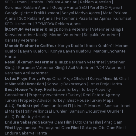
SEO Uzmanı
|
İstanbul Reklam Ajansları
|
Reklam Ajansları
|
Kurumsal Reklam Ajansı
|
Google Harita SEO
|
Yerel SEO Ajansı
|
Google İşletme Profili Uzmanı
|
Sosyal Medya Ajansı
|
Meta Reklam
Ajansı
|
360 Reklam Ajansı
|
Performans Pazarlama Ajansı
|
Kurumsal
SEO Hizmetleri
|
ZEYMEDYA Reklam Ajansı
İKONYUM Veteriner Kliniği:
Konya Veteriner
|
Veteriner Kliniği
|
Konya Veteriner Kliniği
|
Meram Veteriner
|
Selçuklu Veteriner
|
Karatay Veteriner
Manoir Enchante Coiffeur:
Konya Kuaför
|
Kadın Kuaförü
|
Meram
Kuaför
|
Bayan Kuaförü
|
Konya Bayan Kuaförü
|
Manoir Enchante
Harita
Resul Ülkümen Veteriner Kliniği:
Karaman Veteriner
|
Veteriner
Kliniği
|
Karaman Veteriner Kliniği
|
Acil Veteriner
|
7/24 Veteriner
|
Karaman Acil Veteriner
Lotus Proje:
Konya Proje Ofisi
|
Proje Ofisleri
|
Konya Mimarlık Ofisi
|
İç Mimarlık Hizmetleri
|
Konya İç Dekorasyon
|
Lotus Proje Harita
Best House Turkey:
Real Estate Turkey
|
Turkey Property
Consultant
|
Property Investment Turkey
|
Real Estate Agency
Turkey
|
Property Advisor Turkey
|
Best House Turkey Maps
A.L.Ç. Endüstriyel:
Samsun İkinci El
|
İkinci El Market
|
Samsun İkinci
El Market
|
Sıfır ve İkinci El Ürünler
|
Samsun Endüstriyel Ürünler
|
A.L.Ç. Endüstriyel Harita
Endura Sakarya:
Sakarya Cam Filmi
|
Oto Cam Filmi
|
Araç Cam
Filmi Uygulaması
|
Profesyonel Cam Filmi
|
Sakarya Oto Cam Filmi
|
Endura Sakarya Harita