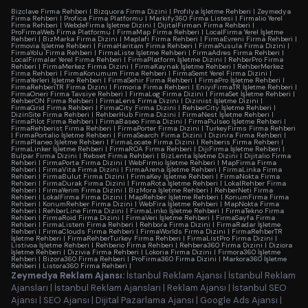
Bizclave Firma Rehberi
|
Bizquora Firma Dizini
|
Profilya İşletme Rehberi
|
Zeymedya
Firma Rehberi
|
Profica Firma Platformu
|
Markify360 Firma Listesi
|
Firmalio Yerel
Firma Rehberi
|
WebdeFirma İşletme Dizini
|
DijitalFirman Firma Rehberi
|
ProFirmaWeb Firma Platformu
|
FirmaMap Firma Rehberi
|
LocalFirma Yerel İşletme
Rehberi
|
BizMarka Firma Dizini
|
Maplafi Firma Rehberi
|
FirmaEvreni Firma Rehberi
|
Firmovia İşletme Rehberi
|
FirmaHaritam Firma Rehberi
|
FirmaPusula Firma Dizini
|
FirmaYolu Firma Rehberi
|
FirmaListe İşletme Rehberi
|
FirmaAdres Firma Rehberi
|
LocalFirmalar Yerel Firma Rehberi
|
FirmaPlatform İşletme Dizini
|
RehberPro Firma
Rehberi
|
FirmaMerkez Firma Dizini
|
FirmaKaynak İşletme Rehberi
|
RehberMerkez
Firma Rehberi
|
FirmaKonumum Firma Rehberi
|
FirmaSemt Yerel Firma Dizini
|
FirmaYerleri İşletme Rehberi
|
FirmaSehir Firma Rehberi
|
FirmaPro İşletme Rehberi
|
FirmaRehberiTR Firma Dizini
|
Firmoria Firma Rehberi
|
EniyiFirmaTR İşletme Rehberi
|
FirmaOneri Firma Tavsiye Rehberi
|
FirmaLog Firma Dizini
|
FirmaSet İşletme Rehberi
|
RehberON Firma Rehberi
|
FirmaLens Firma Dizini
|
Dizinist İşletme Dizini
|
FirmaGrid Firma Rehberi
|
FirmaCity Firma Dizini
|
RehberCity İşletme Rehberi
|
DizinSite Firma Rehberi
|
RehberHub Firma Dizini
|
FirmaNest İşletme Rehberi
|
FirmaPilot Firma Rehberi
|
FirmaBaseo Firma Dizini
|
FirmaPulseo İşletme Rehberi
|
FirmaRehberist Firma Rehberi
|
FirmaPorter Firma Dizini
|
TurkeyFirms Firma Rehberi
|
FirmaPortalio İşletme Rehberi
|
FirmaSearch Firma Dizini
|
Dizinra Firma Rehberi
|
FirmaPlaneo İşletme Rehberi
|
FirmaLocate Firma Dizini
|
Rehberis Firma Rehberi
|
FirmaLinker İşletme Rehberi
|
FirmaROA Firma Rehberi
|
DijiFirma İşletme Rehberi
|
Bulpar Firma Dizini
|
Rebset Firma Rehberi
|
BizLenta İşletme Dizini
|
Dijitalio Firma
Rehberi
|
FirmaPorta Firma Dizini
|
WebFirmio İşletme Rehberi
|
MapFirma Firma
Rehberi
|
FirmaVita Firma Dizini
|
FirmaArena İşletme Rehberi
|
FirmaLinka Firma
Rehberi
|
FirmaBulut Firma Dizini
|
FirmaKey İşletme Rehberi
|
FirmaNokta Firma
Rehberi
|
FirmaDurak Firma Dizini
|
FirmaRota İşletme Rehberi
|
LokalRehber Firma
Rehberi
|
FirmaYerim Firma Dizini
|
BizMora İşletme Rehberi
|
RehberNeti Firma
Rehberi
|
LokalFirma Firma Dizini
|
MapRehber İşletme Rehberi
|
KonumFirma Firma
Rehberi
|
KonumRehber Firma Dizini
|
WebFira İşletme Rehberi
|
MapNokta Firma
Rehberi
|
RehberLine Firma Dizini
|
FirmaLinko İşletme Rehberi
|
FirmaTekno Firma
Rehberi
|
FirmaRoid Firma Dizini
|
FirmaVeri İşletme Rehberi
|
FirmaSayfa Firma
Rehberi
|
FirmaListem Firma Rehberi
|
Rehbora Firma Dizini
|
FirmaRadar İşletme
Rehberi
|
FirmaClouds Firma Rehberi
|
FirmaWorlds Firma Dizini
|
FirmaRehberTR
İşletme Rehberi
|
FirmaRehberTurkey Firma Rehberi
|
FirmaListPro Firma Dizini
|
Listivoa İşletme Rehberi
|
Rehberio Firma Rehberi
|
Rehbera360 Firma Dizini
|
Diziora
İşletme Rehberi
|
Dizivia Firma Rehberi
|
Lokoria Firma Dizini
|
Firmora360 İşletme
Rehberi
|
Bizora360 Firma Rehberi
|
ProFirma360 Firma Dizini
|
Markora360 İşletme
Rehberi
|
Listora360 Firma Rehberi
|
Zeymedya Reklam Ajansı:
İstanbul Reklam Ajansı
|
İstanbul Reklam
Ajansları
|
İstanbul Reklam Ajansları
|
Reklam Ajansı
|
İstanbul SEO
Ajansı
|
SEO Ajansı
|
Dijital Pazarlama Ajansı
|
Google Ads Ajansı
|