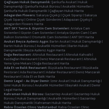
Çağlayan Hukuk Danışmanlık:
Şanlıurfa Avukat
|
Hukuk
Danışmanlığı
|
Şanlıurfa Hukuk Bürosu
|
Avukatlık Hizmetleri
|
Şanlıurfa Hukuki Danışmanlık
|
Çağlayan Hukuk Harita
Adagarden Flowers:
Sakarya Çiçekçi
|
Çiçek Siparişi
|
Sakarya
Çiçek Siparişi
|
Online Çiçek Gönderimi
|
Adapazarı Çiçekçi
|
Adagarden Flowers Harita
ANT SKY Tente & Giyotin Cam Sistemleri:
Antalya Cam
Sistemleri
|
Giyotin Cam Sistemleri
|
Antalya Giyotin Cam
|
Cam
Balkon Sistemleri
|
Otomatik Cam Sistemleri
|
ANT SKY Harita
Avukat Beyza Aydeniz Aşgın:
Bartın Avukat
|
Hukuk Danışmanlığı
|
Bartın Hukuk Bürosu
|
Avukatlık Hizmetleri
|
Bartın Hukuki
Danışmanlık
|
Beyza Aydeniz Aşgın Harita
Doğa Restaurant:
Altınoluk Restaurant
|
Altınoluk Kahvaltı
|
Kazdağları Restaurant
|
Deniz Manzaralı Restaurant
|
Altınoluk
Yeme İçme Mekanı
|
Doğa Restaurant Harita
Ada Et ve Balık Restaurant:
Büyükada Restaurant
|
Büyükada
Restoran
|
Ada Restaurant
|
Adalar Restaurant
|
Deniz Manzaralı
Restaurant
|
Ada Et ve Balık Harita
Demir Legal - Av. Diyar Demir:
İzmir Avukat
|
Hukuk Danışmanlığı
|
İzmir Hukuk Bürosu
|
Avukatlık Hizmetleri
|
Bayraklı Avukat
|
Demir
Legal Harita
Kahraman Hukuk Bürosu:
Gaziantep Avukat
|
Gaziantep Hukuk
Bürosu
|
Hukuk Danışmanlığı
|
Avukatlık Hizmetleri
|
Gaziantep
Hukuki Danışmanlık
|
Kahraman Hukuk Harita
Rabia Özaslan Clinic Vadistanbul:
Rabia Özaslan Clinic