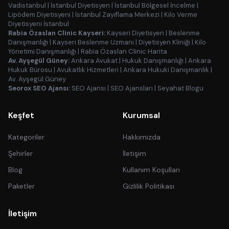
Vadistanbul
|
İstanbul Diyetisyen
|
İstanbul Bölgesel İncelme
|
Lipödem Diyetisyeni
|
İstanbul Zayıflama Merkezi
|
Kilo Verme
Diyetisyeni İstanbul
Rabia Özaslan Clinic Kayseri:
Kayseri Diyetisyen
|
Beslenme
Danışmanlığı
|
Kayseri Beslenme Uzmanı
|
Diyetisyen Kliniği
|
Kilo
Yönetimi Danışmanlığı
|
Rabia Özaslan Clinic Harita
Av. Ayşegül Güney:
Ankara Avukat
|
Hukuk Danışmanlığı
|
Ankara
Hukuk Bürosu
|
Avukatlık Hizmetleri
|
Ankara Hukuki Danışmanlık
|
Av. Ayşegül Güney
Seorox SEO Ajansı:
SEO Ajansı
|
SEO Ajansları
|
Seyahat Blogu
Keşfet
Kurumsal
Kategoriler
Hakkımızda
Şehirler
İletişim
Blog
Kullanım Koşulları
Paketler
Gizlilik Politikası
İletişim