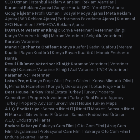
SEO Uzmanı
|
İstanbul Reklam Ajansları
|
Reklam Ajansları
|
Kurumsal Reklam Ajansı
|
Google Harita SEO
|
Yerel SEO Ajansı
|
Google İşletme Profili Uzmanı
|
Sosyal Medya Ajansı
|
Meta Reklam
Ajansı
|
360 Reklam Ajansı
|
Performans Pazarlama Ajansı
|
Kurumsal
SEO Hizmetleri
|
ZEYMEDYA Reklam Ajansı
İKONYUM Veteriner Kliniği:
Konya Veteriner
|
Veteriner Kliniği
|
Konya Veteriner Kliniği
|
Meram Veteriner
|
Selçuklu Veteriner
|
Karatay Veteriner
Manoir Enchante Coiffeur:
Konya Kuaför
|
Kadın Kuaförü
|
Meram
Kuaför
|
Bayan Kuaförü
|
Konya Bayan Kuaförü
|
Manoir Enchante
Harita
Resul Ülkümen Veteriner Kliniği:
Karaman Veteriner
|
Veteriner
Kliniği
|
Karaman Veteriner Kliniği
|
Acil Veteriner
|
7/24 Veteriner
|
Karaman Acil Veteriner
Lotus Proje:
Konya Proje Ofisi
|
Proje Ofisleri
|
Konya Mimarlık Ofisi
|
İç Mimarlık Hizmetleri
|
Konya İç Dekorasyon
|
Lotus Proje Harita
Best House Turkey:
Real Estate Turkey
|
Turkey Property
Consultant
|
Property Investment Turkey
|
Real Estate Agency
Turkey
|
Property Advisor Turkey
|
Best House Turkey Maps
A.L.Ç. Endüstriyel:
Samsun İkinci El
|
İkinci El Market
|
Samsun İkinci
El Market
|
Sıfır ve İkinci El Ürünler
|
Samsun Endüstriyel Ürünler
|
A.L.Ç. Endüstriyel Harita
Endura Sakarya:
Sakarya Cam Filmi
|
Oto Cam Filmi
|
Araç Cam
Filmi Uygulaması
|
Profesyonel Cam Filmi
|
Sakarya Oto Cam Filmi
|
Endura Sakarya Harita