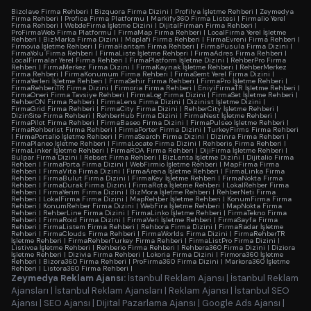
Bizclave Firma Rehberi
|
Bizquora Firma Dizini
|
Profilya İşletme Rehberi
|
Zeymedya
Firma Rehberi
|
Profica Firma Platformu
|
Markify360 Firma Listesi
|
Firmalio Yerel
Firma Rehberi
|
WebdeFirma İşletme Dizini
|
DijitalFirman Firma Rehberi
|
ProFirmaWeb Firma Platformu
|
FirmaMap Firma Rehberi
|
LocalFirma Yerel İşletme
Rehberi
|
BizMarka Firma Dizini
|
Maplafi Firma Rehberi
|
FirmaEvreni Firma Rehberi
|
Firmovia İşletme Rehberi
|
FirmaHaritam Firma Rehberi
|
FirmaPusula Firma Dizini
|
FirmaYolu Firma Rehberi
|
FirmaListe İşletme Rehberi
|
FirmaAdres Firma Rehberi
|
LocalFirmalar Yerel Firma Rehberi
|
FirmaPlatform İşletme Dizini
|
RehberPro Firma
Rehberi
|
FirmaMerkez Firma Dizini
|
FirmaKaynak İşletme Rehberi
|
RehberMerkez
Firma Rehberi
|
FirmaKonumum Firma Rehberi
|
FirmaSemt Yerel Firma Dizini
|
FirmaYerleri İşletme Rehberi
|
FirmaSehir Firma Rehberi
|
FirmaPro İşletme Rehberi
|
FirmaRehberiTR Firma Dizini
|
Firmoria Firma Rehberi
|
EniyiFirmaTR İşletme Rehberi
|
FirmaOneri Firma Tavsiye Rehberi
|
FirmaLog Firma Dizini
|
FirmaSet İşletme Rehberi
|
RehberON Firma Rehberi
|
FirmaLens Firma Dizini
|
Dizinist İşletme Dizini
|
FirmaGrid Firma Rehberi
|
FirmaCity Firma Dizini
|
RehberCity İşletme Rehberi
|
DizinSite Firma Rehberi
|
RehberHub Firma Dizini
|
FirmaNest İşletme Rehberi
|
FirmaPilot Firma Rehberi
|
FirmaBaseo Firma Dizini
|
FirmaPulseo İşletme Rehberi
|
FirmaRehberist Firma Rehberi
|
FirmaPorter Firma Dizini
|
TurkeyFirms Firma Rehberi
|
FirmaPortalio İşletme Rehberi
|
FirmaSearch Firma Dizini
|
Dizinra Firma Rehberi
|
FirmaPlaneo İşletme Rehberi
|
FirmaLocate Firma Dizini
|
Rehberis Firma Rehberi
|
FirmaLinker İşletme Rehberi
|
FirmaROA Firma Rehberi
|
DijiFirma İşletme Rehberi
|
Bulpar Firma Dizini
|
Rebset Firma Rehberi
|
BizLenta İşletme Dizini
|
Dijitalio Firma
Rehberi
|
FirmaPorta Firma Dizini
|
WebFirmio İşletme Rehberi
|
MapFirma Firma
Rehberi
|
FirmaVita Firma Dizini
|
FirmaArena İşletme Rehberi
|
FirmaLinka Firma
Rehberi
|
FirmaBulut Firma Dizini
|
FirmaKey İşletme Rehberi
|
FirmaNokta Firma
Rehberi
|
FirmaDurak Firma Dizini
|
FirmaRota İşletme Rehberi
|
LokalRehber Firma
Rehberi
|
FirmaYerim Firma Dizini
|
BizMora İşletme Rehberi
|
RehberNeti Firma
Rehberi
|
LokalFirma Firma Dizini
|
MapRehber İşletme Rehberi
|
KonumFirma Firma
Rehberi
|
KonumRehber Firma Dizini
|
WebFira İşletme Rehberi
|
MapNokta Firma
Rehberi
|
RehberLine Firma Dizini
|
FirmaLinko İşletme Rehberi
|
FirmaTekno Firma
Rehberi
|
FirmaRoid Firma Dizini
|
FirmaVeri İşletme Rehberi
|
FirmaSayfa Firma
Rehberi
|
FirmaListem Firma Rehberi
|
Rehbora Firma Dizini
|
FirmaRadar İşletme
Rehberi
|
FirmaClouds Firma Rehberi
|
FirmaWorlds Firma Dizini
|
FirmaRehberTR
İşletme Rehberi
|
FirmaRehberTurkey Firma Rehberi
|
FirmaListPro Firma Dizini
|
Listivoa İşletme Rehberi
|
Rehberio Firma Rehberi
|
Rehbera360 Firma Dizini
|
Diziora
İşletme Rehberi
|
Dizivia Firma Rehberi
|
Lokoria Firma Dizini
|
Firmora360 İşletme
Rehberi
|
Bizora360 Firma Rehberi
|
ProFirma360 Firma Dizini
|
Markora360 İşletme
Rehberi
|
Listora360 Firma Rehberi
|
Zeymedya Reklam Ajansı:
İstanbul Reklam Ajansı
|
İstanbul Reklam
Ajansları
|
İstanbul Reklam Ajansları
|
Reklam Ajansı
|
İstanbul SEO
Ajansı
|
SEO Ajansı
|
Dijital Pazarlama Ajansı
|
Google Ads Ajansı
|