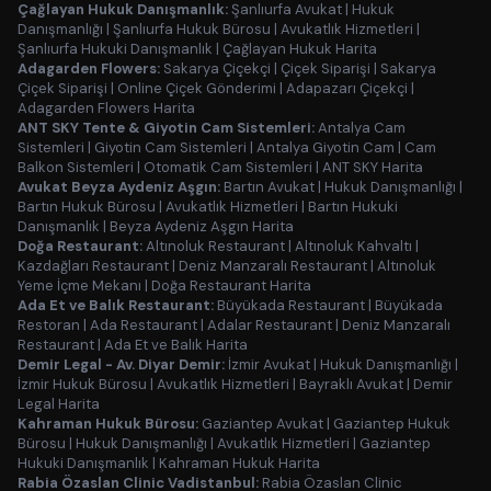
Çağlayan Hukuk Danışmanlık:
Şanlıurfa Avukat
|
Hukuk
Danışmanlığı
|
Şanlıurfa Hukuk Bürosu
|
Avukatlık Hizmetleri
|
Şanlıurfa Hukuki Danışmanlık
|
Çağlayan Hukuk Harita
Adagarden Flowers:
Sakarya Çiçekçi
|
Çiçek Siparişi
|
Sakarya
Çiçek Siparişi
|
Online Çiçek Gönderimi
|
Adapazarı Çiçekçi
|
Adagarden Flowers Harita
ANT SKY Tente & Giyotin Cam Sistemleri:
Antalya Cam
Sistemleri
|
Giyotin Cam Sistemleri
|
Antalya Giyotin Cam
|
Cam
Balkon Sistemleri
|
Otomatik Cam Sistemleri
|
ANT SKY Harita
Avukat Beyza Aydeniz Aşgın:
Bartın Avukat
|
Hukuk Danışmanlığı
|
Bartın Hukuk Bürosu
|
Avukatlık Hizmetleri
|
Bartın Hukuki
Danışmanlık
|
Beyza Aydeniz Aşgın Harita
Doğa Restaurant:
Altınoluk Restaurant
|
Altınoluk Kahvaltı
|
Kazdağları Restaurant
|
Deniz Manzaralı Restaurant
|
Altınoluk
Yeme İçme Mekanı
|
Doğa Restaurant Harita
Ada Et ve Balık Restaurant:
Büyükada Restaurant
|
Büyükada
Restoran
|
Ada Restaurant
|
Adalar Restaurant
|
Deniz Manzaralı
Restaurant
|
Ada Et ve Balık Harita
Demir Legal - Av. Diyar Demir:
İzmir Avukat
|
Hukuk Danışmanlığı
|
İzmir Hukuk Bürosu
|
Avukatlık Hizmetleri
|
Bayraklı Avukat
|
Demir
Legal Harita
Kahraman Hukuk Bürosu:
Gaziantep Avukat
|
Gaziantep Hukuk
Bürosu
|
Hukuk Danışmanlığı
|
Avukatlık Hizmetleri
|
Gaziantep
Hukuki Danışmanlık
|
Kahraman Hukuk Harita
Rabia Özaslan Clinic Vadistanbul:
Rabia Özaslan Clinic