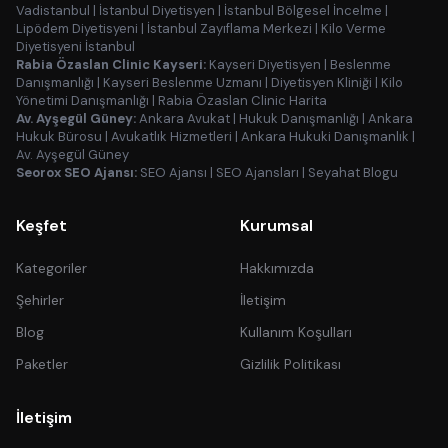
Vadistanbul
|
İstanbul Diyetisyen
|
İstanbul Bölgesel İncelme
|
Lipödem Diyetisyeni
|
İstanbul Zayıflama Merkezi
|
Kilo Verme
Diyetisyeni İstanbul
Rabia Özaslan Clinic Kayseri:
Kayseri Diyetisyen
|
Beslenme
Danışmanlığı
|
Kayseri Beslenme Uzmanı
|
Diyetisyen Kliniği
|
Kilo
Yönetimi Danışmanlığı
|
Rabia Özaslan Clinic Harita
Av. Ayşegül Güney:
Ankara Avukat
|
Hukuk Danışmanlığı
|
Ankara
Hukuk Bürosu
|
Avukatlık Hizmetleri
|
Ankara Hukuki Danışmanlık
|
Av. Ayşegül Güney
Seorox SEO Ajansı:
SEO Ajansı
|
SEO Ajansları
|
Seyahat Blogu
Keşfet
Kurumsal
Kategoriler
Hakkımızda
Şehirler
İletişim
Blog
Kullanım Koşulları
Paketler
Gizlilik Politikası
İletişim