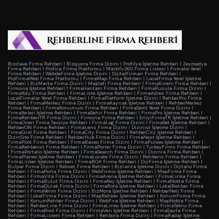
Bizclave Firma Rehberi
|
Bizquora Firma Dizini
|
Profilya İşletme Rehberi
|
Zeymedya
Firma Rehberi
|
Profica Firma Platformu
|
Markify360 Firma Listesi
|
Firmalio Yerel
Firma Rehberi
|
WebdeFirma İşletme Dizini
|
DijitalFirman Firma Rehberi
|
ProFirmaWeb Firma Platformu
|
FirmaMap Firma Rehberi
|
LocalFirma Yerel İşletme
Rehberi
|
BizMarka Firma Dizini
|
Maplafi Firma Rehberi
|
FirmaEvreni Firma Rehberi
|
Firmovia İşletme Rehberi
|
FirmaHaritam Firma Rehberi
|
FirmaPusula Firma Dizini
|
FirmaYolu Firma Rehberi
|
FirmaListe İşletme Rehberi
|
FirmaAdres Firma Rehberi
|
LocalFirmalar Yerel Firma Rehberi
|
FirmaPlatform İşletme Dizini
|
RehberPro Firma
Rehberi
|
FirmaMerkez Firma Dizini
|
FirmaKaynak İşletme Rehberi
|
RehberMerkez
Firma Rehberi
|
FirmaKonumum Firma Rehberi
|
FirmaSemt Yerel Firma Dizini
|
FirmaYerleri İşletme Rehberi
|
FirmaSehir Firma Rehberi
|
FirmaPro İşletme Rehberi
|
FirmaRehberiTR Firma Dizini
|
Firmoria Firma Rehberi
|
EniyiFirmaTR İşletme Rehberi
|
FirmaOneri Firma Tavsiye Rehberi
|
FirmaLog Firma Dizini
|
FirmaSet İşletme Rehberi
|
RehberON Firma Rehberi
|
FirmaLens Firma Dizini
|
Dizinist İşletme Dizini
|
FirmaGrid Firma Rehberi
|
FirmaCity Firma Dizini
|
RehberCity İşletme Rehberi
|
DizinSite Firma Rehberi
|
RehberHub Firma Dizini
|
FirmaNest İşletme Rehberi
|
FirmaPilot Firma Rehberi
|
FirmaBaseo Firma Dizini
|
FirmaPulseo İşletme Rehberi
|
FirmaRehberist Firma Rehberi
|
FirmaPorter Firma Dizini
|
TurkeyFirms Firma Rehberi
|
FirmaPortalio İşletme Rehberi
|
FirmaSearch Firma Dizini
|
Dizinra Firma Rehberi
|
FirmaPlaneo İşletme Rehberi
|
FirmaLocate Firma Dizini
|
Rehberis Firma Rehberi
|
FirmaLinker İşletme Rehberi
|
FirmaROA Firma Rehberi
|
DijiFirma İşletme Rehberi
|
Bulpar Firma Dizini
|
Rebset Firma Rehberi
|
BizLenta İşletme Dizini
|
Dijitalio Firma
Rehberi
|
FirmaPorta Firma Dizini
|
WebFirmio İşletme Rehberi
|
MapFirma Firma
Rehberi
|
FirmaVita Firma Dizini
|
FirmaArena İşletme Rehberi
|
FirmaLinka Firma
Rehberi
|
FirmaBulut Firma Dizini
|
FirmaKey İşletme Rehberi
|
FirmaNokta Firma
Rehberi
|
FirmaDurak Firma Dizini
|
FirmaRota İşletme Rehberi
|
LokalRehber Firma
Rehberi
|
FirmaYerim Firma Dizini
|
BizMora İşletme Rehberi
|
RehberNeti Firma
Rehberi
|
LokalFirma Firma Dizini
|
MapRehber İşletme Rehberi
|
KonumFirma Firma
Rehberi
|
KonumRehber Firma Dizini
|
WebFira İşletme Rehberi
|
MapNokta Firma
Rehberi
|
RehberLine Firma Dizini
|
FirmaLinko İşletme Rehberi
|
FirmaTekno Firma
Rehberi
|
FirmaRoid Firma Dizini
|
FirmaVeri İşletme Rehberi
|
FirmaSayfa Firma
Rehberi
|
FirmaListem Firma Rehberi
|
Rehbora Firma Dizini
|
FirmaRadar İşletme