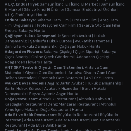
A.L.Ç. Endüstriyel:
Samsun İkinci El
|
İkinci El Market
|
Samsun İkinci
El Market
|
Sıfır ve İkinci El Ürünler
|
Samsun Endüstriyel Ürünler
|
A.L.Ç. Endüstriyel Harita
Endura Sakarya:
Sakarya Cam Filmi
|
Oto Cam Filmi
|
Araç Cam
Filmi Uygulaması
|
Profesyonel Cam Filmi
|
Sakarya Oto Cam Filmi
|
Endura Sakarya Harita
Çağlayan Hukuk Danışmanlık:
Şanlıurfa Avukat
|
Hukuk
Danışmanlığı
|
Şanlıurfa Hukuk Bürosu
|
Avukatlık Hizmetleri
|
Şanlıurfa Hukuki Danışmanlık
|
Çağlayan Hukuk Harita
Adagarden Flowers:
Sakarya Çiçekçi
|
Çiçek Siparişi
|
Sakarya
Çiçek Siparişi
|
Online Çiçek Gönderimi
|
Adapazarı Çiçekçi
|
Adagarden Flowers Harita
ANT SKY Tente & Giyotin Cam Sistemleri:
Antalya Cam
Sistemleri
|
Giyotin Cam Sistemleri
|
Antalya Giyotin Cam
|
Cam
Balkon Sistemleri
|
Otomatik Cam Sistemleri
|
ANT SKY Harita
Avukat Beyza Aydeniz Aşgın:
Bartın Avukat
|
Hukuk Danışmanlığı
|
Bartın Hukuk Bürosu
|
Avukatlık Hizmetleri
|
Bartın Hukuki
Danışmanlık
|
Beyza Aydeniz Aşgın Harita
Doğa Restaurant:
Altınoluk Restaurant
|
Altınoluk Kahvaltı
|
Kazdağları Restaurant
|
Deniz Manzaralı Restaurant
|
Altınoluk
Yeme İçme Mekanı
|
Doğa Restaurant Harita
Ada Et ve Balık Restaurant:
Büyükada Restaurant
|
Büyükada
Restoran
|
Ada Restaurant
|
Adalar Restaurant
|
Deniz Manzaralı
Restaurant
|
Ada Et ve Balık Harita
Demir Legal - Av. Diyar Demir:
İzmir Avukat
|
Hukuk Danışmanlığı
|