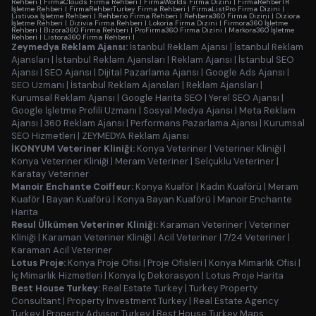
Rehberi
|
FirmaClouds Firma Rehberi
|
FirmaWorlds Firma Dizini
|
FirmaRehberTR
İşletme Rehberi
|
FirmaRehberTurkey Firma Rehberi
|
FirmaListPro Firma Dizini
|
Listivoa İşletme Rehberi
|
Rehberio Firma Rehberi
|
Rehbera360 Firma Dizini
|
Diziora
İşletme Rehberi
|
Dizivia Firma Rehberi
|
Lokoria Firma Dizini
|
Firmora360 İşletme
Rehberi
|
Bizora360 Firma Rehberi
|
ProFirma360 Firma Dizini
|
Markora360 İşletme
Rehberi
|
Listora360 Firma Rehberi
|
Zeymedya Reklam Ajansı:
İstanbul Reklam Ajansı
|
İstanbul Reklam
Ajansları
|
İstanbul Reklam Ajansları
|
Reklam Ajansı
|
İstanbul SEO
Ajansı
|
SEO Ajansı
|
Dijital Pazarlama Ajansı
|
Google Ads Ajansı
|
SEO Uzmanı
|
İstanbul Reklam Ajansları
|
Reklam Ajansları
|
Kurumsal Reklam Ajansı
|
Google Harita SEO
|
Yerel SEO Ajansı
|
Google İşletme Profili Uzmanı
|
Sosyal Medya Ajansı
|
Meta Reklam
Ajansı
|
360 Reklam Ajansı
|
Performans Pazarlama Ajansı
|
Kurumsal
SEO Hizmetleri
|
ZEYMEDYA Reklam Ajansı
İKONYUM Veteriner Kliniği:
Konya Veteriner
|
Veteriner Kliniği
|
Konya Veteriner Kliniği
|
Meram Veteriner
|
Selçuklu Veteriner
|
Karatay Veteriner
Manoir Enchante Coiffeur:
Konya Kuaför
|
Kadın Kuaförü
|
Meram
Kuaför
|
Bayan Kuaförü
|
Konya Bayan Kuaförü
|
Manoir Enchante
Harita
Resul Ülkümen Veteriner Kliniği:
Karaman Veteriner
|
Veteriner
Kliniği
|
Karaman Veteriner Kliniği
|
Acil Veteriner
|
7/24 Veteriner
|
Karaman Acil Veteriner
Lotus Proje:
Konya Proje Ofisi
|
Proje Ofisleri
|
Konya Mimarlık Ofisi
|
İç Mimarlık Hizmetleri
|
Konya İç Dekorasyon
|
Lotus Proje Harita
Best House Turkey:
Real Estate Turkey
|
Turkey Property
Consultant
|
Property Investment Turkey
|
Real Estate Agency
Turkey
|
Property Advisor Turkey
|
Best House Turkey Maps