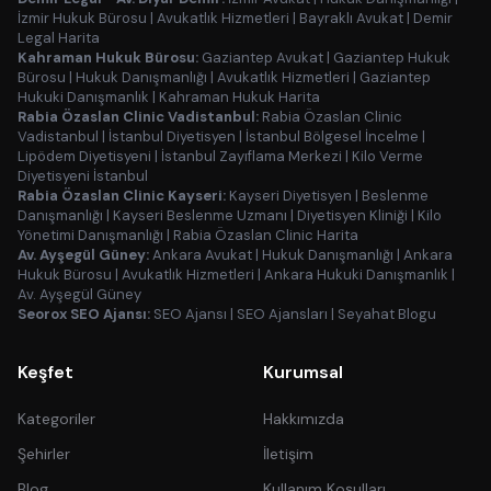
İzmir Hukuk Bürosu
|
Avukatlık Hizmetleri
|
Bayraklı Avukat
|
Demir
Legal Harita
Kahraman Hukuk Bürosu:
Gaziantep Avukat
|
Gaziantep Hukuk
Bürosu
|
Hukuk Danışmanlığı
|
Avukatlık Hizmetleri
|
Gaziantep
Hukuki Danışmanlık
|
Kahraman Hukuk Harita
Rabia Özaslan Clinic Vadistanbul:
Rabia Özaslan Clinic
Vadistanbul
|
İstanbul Diyetisyen
|
İstanbul Bölgesel İncelme
|
Lipödem Diyetisyeni
|
İstanbul Zayıflama Merkezi
|
Kilo Verme
Diyetisyeni İstanbul
Rabia Özaslan Clinic Kayseri:
Kayseri Diyetisyen
|
Beslenme
Danışmanlığı
|
Kayseri Beslenme Uzmanı
|
Diyetisyen Kliniği
|
Kilo
Yönetimi Danışmanlığı
|
Rabia Özaslan Clinic Harita
Av. Ayşegül Güney:
Ankara Avukat
|
Hukuk Danışmanlığı
|
Ankara
Hukuk Bürosu
|
Avukatlık Hizmetleri
|
Ankara Hukuki Danışmanlık
|
Av. Ayşegül Güney
Seorox SEO Ajansı:
SEO Ajansı
|
SEO Ajansları
|
Seyahat Blogu
Keşfet
Kurumsal
Kategoriler
Hakkımızda
Şehirler
İletişim
Blog
Kullanım Koşulları